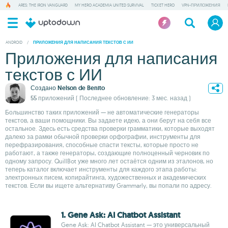
ARES: THE IRON VANGUARD
MY HERO ACADEMIA UNITED SURVIVAL
TICKET HERO
VPN-ПРИЛОЖЕНИЯ
ANDROID
/
ПРИЛОЖЕНИЯ ДЛЯ НАПИСАНИЯ ТЕКСТОВ С ИИ
Приложения для написания
текстов с ИИ
Создано
Nelson de Benito
55 приложений
( Последнее обновление: 3 мес. назад )
Большинство таких приложений — не автоматические генераторы
текстов, а ваши помощники. Вы задаете идею, а они берут на себя все
остальное. Здесь есть средства проверки грамматики, которые выходят
далеко за рамки обычной проверки орфографии, инструменты для
перефразирования, способные спасти тексты, которые просто не
работают, а также генераторы, создающие полноценный черновик по
одному запросу. QuillBot уже много лет остаётся одним из эталонов, но
теперь каталог включает инструменты для каждого этапа работы:
электронных писем, копирайтинга, художественных и академических
текстов. Если вы ищете альтернативу Grammarly, вы попали по адресу.
1. Gene Ask: AI Chatbot Assistant
Gene Ask: AI Chatbot Assistant — это универсальный