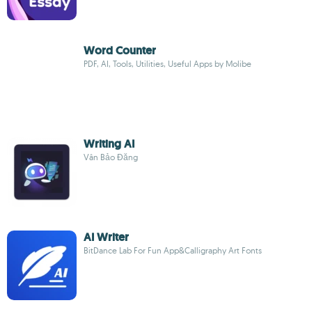
Word Counter
PDF, AI, Tools, Utilities, Useful Apps by Molibe
Writing AI
Vân Bảo Đăng
AI Writer
BitDance Lab For Fun App&Calligraphy Art Fonts