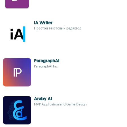
iA Writer
Простой текстовый редактор
ParagraphAI
ParagraphAI Inc.
Araby Ai
MVP Application and Game Design