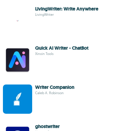
LivingWriter: Write Anywhere
LivingWriter
Quick AI Writer - ChatBot
Xinxin Tools
Writer Companion
Caleb A. Robinson
ghostwriter