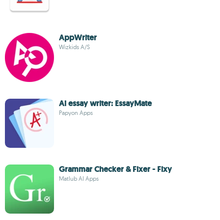
AppWriter
Wizkids A/S
Ai essay writer: EssayMate
Papyon Apps
Grammar Checker & Fixer - Fixy
Matlub AI Apps