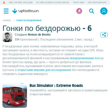
ARES: THE IRON VANGUARD
MY HERO ACADEMIA UNITED SURVIVAL
TICKET HERO
VPN-ПРИЛОЖЕНИЯ
ANDROID
/
ГОНКИ ПО БЕЗДОРОЖЬЮ
Гонки по бездорожью - 6
Создано
Nelson de Benito
334 приложений
( Последнее обновление: 2 мес. назад )
У бездорожья своя логика: невозможные подъемы, грязь, в которой
застревают колеса, и местность, которую не покажет ни один GPS. Игры
про бездорожье на Android варьируются от симуляторов с
детализированной физикой и настраиваемыми
внедорожниками 4x4
до
более простых аркад, где цель — просто добраться до финиша.
Наслаждайтесь грузовиками в грязи, кроссовыми мотоциклами, ралли в
пустыне и
открытыми мирами для исследования
без необходимости
следовать заданному маршруту.
Bus Simulator : Extreme Roads
Управляйте, настраивайте автобусы в захватывающем
открытом мире