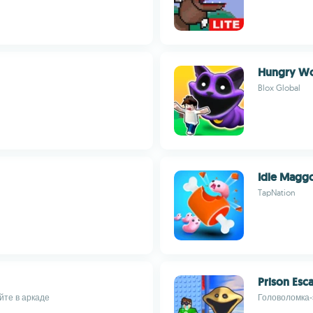
Hungry Wo
Blox Global
Idle Magg
TapNation
Prison Es
йте в аркаде
Головоломка-