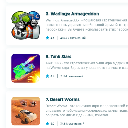
3. Warlings: Armageddon
Warlings: Armageddon - пошаговая стратегическая 
возможность управлять небольшой 'армией' от тр
персонажей. Вы будете использовать этих персона
4.6
493.3 k
скачиваний
5. Tank Stars
Tank Stars - это стратегическая экшн игра в двух 
на Worms saga. Здесь вы управляете танком, и ваш
4.4
2.1 M
скачиваний
7. Desert Worms
Desert Worms - это гоночная игра с перспективой с
управляете небольшим исследовательским транс
собрать все диски с данными, избегая...
5.0
34.8 k
скачиваний