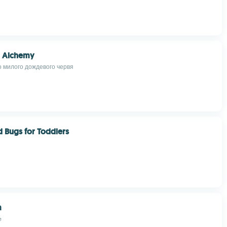
 Alchemy
о милого дождевого червя
 Bugs for Toddlers
m
e