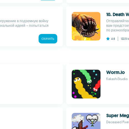
10. Death 
погружение в подземную войну
Отправляйтес
гинальной идеей – попытаться
вам предстои
по разнообра
СКАЧАТЬ
4.6
122.5 
Worm.io
KakashiStudio
Super Meg
Deceased Pixe