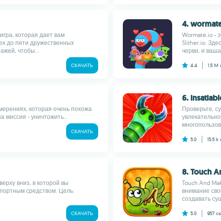
4. wormate
игра, которая дает вам
Wormate.io - 
ех до пяти дружественных
Slither.io. З
жей, чтобы...
черви, и ваша 
СКАЧАТЬ
4.4
1.5 M
6. insatiabl
измерениях, которая очень похожа
Проверьте, с
а миссия - уничтожить...
увлекательной
многопользова
СКАЧАТЬ
5.0
15.5 k
8. Touch 
верху вниз, в которой вы
Touch And Ma
портным средством. Цель:
внимание сво
создавать сущ
СКАЧАТЬ
5.0
957
с