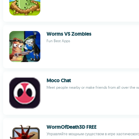
Worms VS Zombies
Fun Best Apps
Moco Chat
Meet people nearby or make friends from all over the w
WormOfDeath3D FREE
Управляйте мощным существом в игре хаотическог