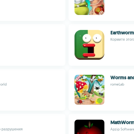
Earthworm
Кормите этог
Worms and
orld
romeLab
MathWor
о разрушения
Apzip Softwar