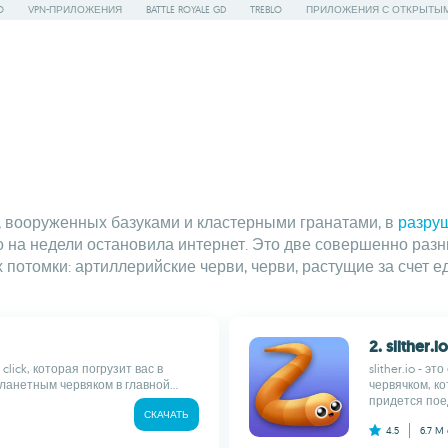
O
VPN-ПРИЛОЖЕНИЯ
BATTLE ROYALE GD
TREBLO
ПРИЛОЖЕНИЯ С ОТКРЫТЫ
, вооруженных базуками и кластерными гранатами, в
разру
 на недели остановила интернет. Это две совершенно разны
потомки: артиллерийские черви, черви, растущие за счет е
2. slither.io
 click, которая погрузит вас в
slither.io - 
анетным червяком в главной...
червячком, к
придется поед
СКАЧАТЬ
4.5
6.7 M