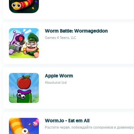
Worm Battle: Wormageddon
Games 4 Teens, LLC
Apple Worm
Absolutist Ltd
Worm.io - Eat em All
Растите червя, побеждайте соперников и доминиру