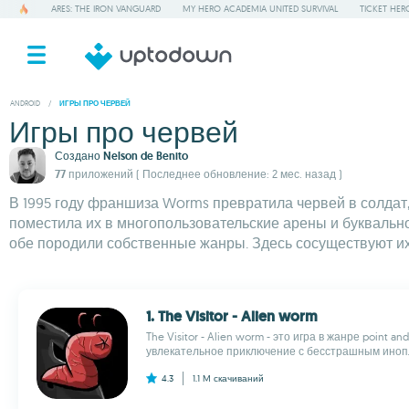
ARES: THE IRON VANGUARD
MY HERO ACADEMIA UNITED SURVIVAL
TICKET HER
ANDROID
/
ИГРЫ ПРО ЧЕРВЕЙ
Игры про червей
Создано
Nelson de Benito
77 приложений
( Последнее обновление: 2 мес. назад )
В 1995 году франшиза Worms превратила червей в солдат
поместила их в многопользовательские арены и буквально
обе породили собственные жанры. Здесь сосуществуют их 
1. The Visitor - Alien worm
The Visitor - Alien worm - это игра в жанре point and
увлекательное приключение с бесстрашным инопл
4.3
1.1 M
скачиваний