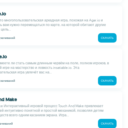
.io
это многопользовательская аркадная игра, похожая на Agar.io и
десь вам нужно перемещаться по карте, на которой обитают другие
цель...
скачиваний
СКАЧАТЬ
e.io
умеете ли стать самым длинным червём на поле, полном игроков, в
 игре на мастерство и ловкость insatiable.io. Эта
тельская игра увлечёт вас на...
скачиваний
СКАЧАТЬ
And Make
ke Интерактивный игровой процесс Touch And Make привлекает
ей интуитивно понятной и простой механикой, позволяя детям
еств всего одним касанием экрана. Игра...
качиваний
СКАЧАТЬ