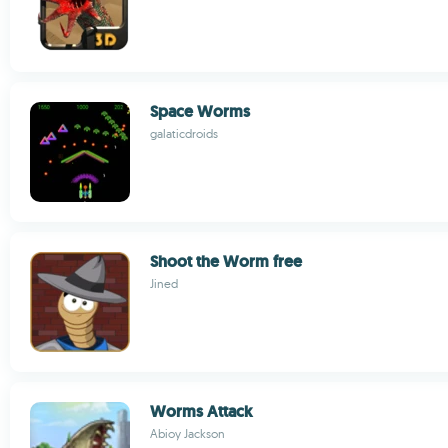
Space Worms
galaticdroids
Shoot the Worm free
Jined
Worms Attack
Abioy Jackson