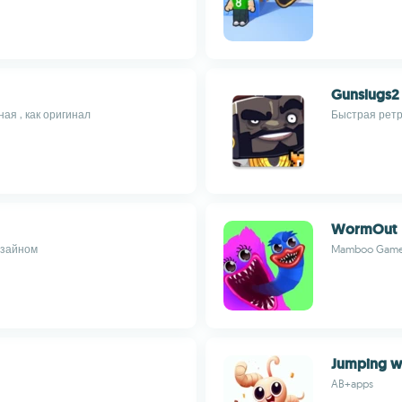
Gunslugs2
ая , как оригинал
Быстрая ретро
WormOut
изайном
Mamboo Gam
Jumping 
AB+apps