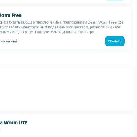
Worm Free
ь в захватывающее приключение с приложением Death Worm Free, где
т управлять монструозным подземным существом, разносящим хаос
зным ландшафтам. Погрузитесь в динамическую игру...
k
скачиваний
СКАЧАТЬ
a Worm LITE
l