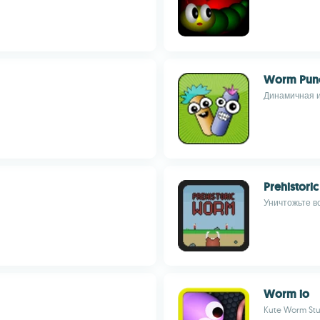
Worm Pun
Динамичная и
Prehistori
Уничтожьте в
Worm io
Kute Worm Stu