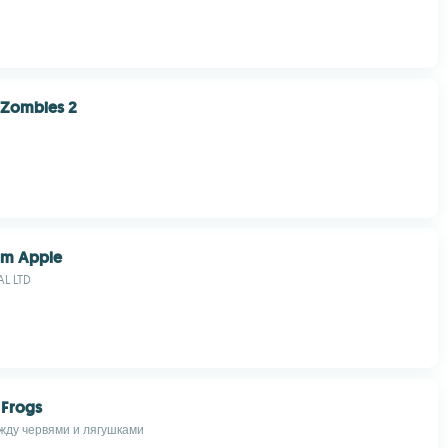
Zombies 2
rm Apple
L LTD
Frogs
ду червями и лягушками