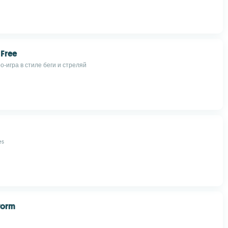
 Free
-игра в стиле беги и стреляй
es
worm