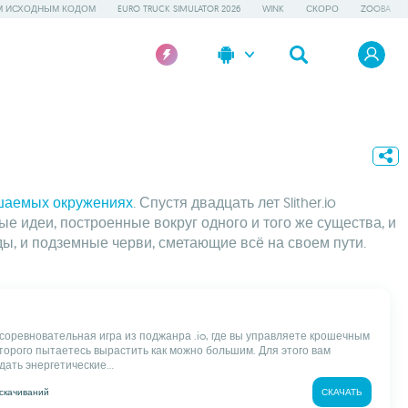
М ИСХОДНЫМ КОДОМ
EURO TRUCK SIMULATOR 2026
WINK
СКОРО
ZOOBA
шаемых окружениях
. Спустя двадцать лет Slither.io
е идеи, построенные вокруг одного и того же существа, и
ды, и подземные черви, сметающие всё на своем пути.
это соревновательная игра из поджанра .io, где вы управляете крошечным
оторого пытаетесь вырастить как можно большим. Для этого вам
ать энергетические...
скачиваний
СКАЧАТЬ