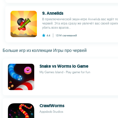
9. Annelids
В приключенческой экшн-игре Annelids вас ждёт 
червей. Эта игра сразу же увлечёт вас своей ори
убить всех врагов...
4.4
1.3 M
скачиваний
Больше игр из коллекции Игры про червей
Snake vs Worms io Game
My Games Island - Play game for fun
CrawlWorms
Appsbob Studios