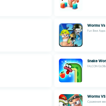
Worms Vs 
Fun Best Apps
Snake Wo
FALCON GLOBA
Worms VS 
Сражения меж