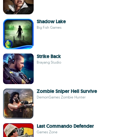
Shadow Lake
Big Fish Games
Strike Back
Brayang Studio
Zombie Sniper Hell Survive
DemonGames Zombie Hunter
Last Commando Defender
Games Zone