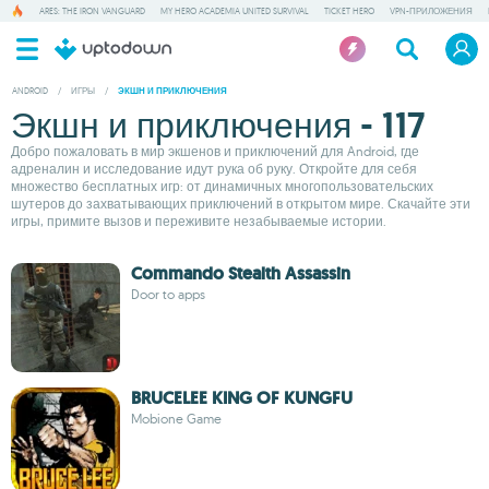
ARES: THE IRON VANGUARD
MY HERO ACADEMIA UNITED SURVIVAL
TICKET HERO
VPN-ПРИЛОЖЕНИЯ
ANDROID
/
ИГРЫ
/
ЭКШН И ПРИКЛЮЧЕНИЯ
Экшн и приключения - 117
Добро пожаловать в мир экшенов и приключений для Android, где
адреналин и исследование идут рука об руку. Откройте для себя
множество бесплатных игр: от динамичных многопользовательских
шутеров до захватывающих приключений в открытом мире. Скачайте эти
игры, примите вызов и переживите незабываемые истории.
Commando Stealth Assassin
Door to apps
BRUCELEE KING OF KUNGFU
Mobione Game