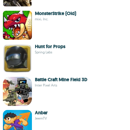
MonsterStrike (Old)
mixi, Inc.
Hunt for Props
Spring Labs
Battle Craft Mine Field 3D
Inter Pixel Arts
Anbar
JeemTV