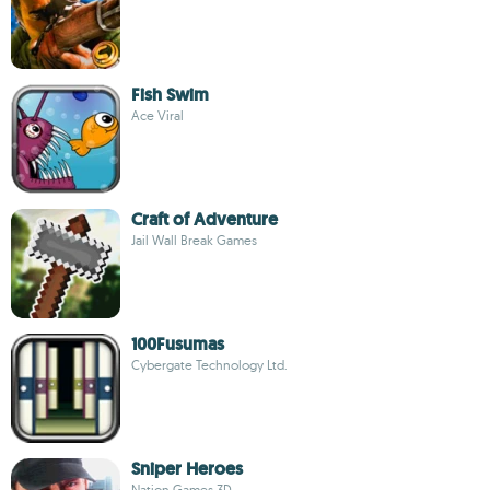
Fish Swim
Ace Viral
Craft of Adventure
Jail Wall Break Games
100Fusumas
Cybergate Technology Ltd.
Sniper Heroes
Nation Games 3D