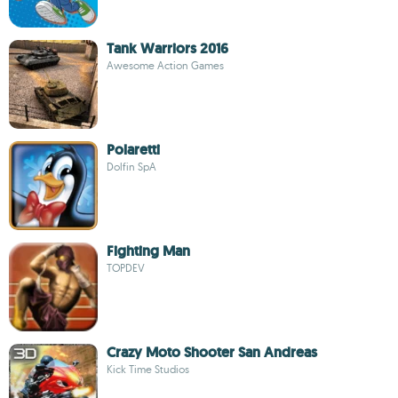
Tank Warriors 2016
Awesome Action Games
Polaretti
Dolfin SpA
Fighting Man
TOPDEV
Crazy Moto Shooter San Andreas
Kick Time Studios