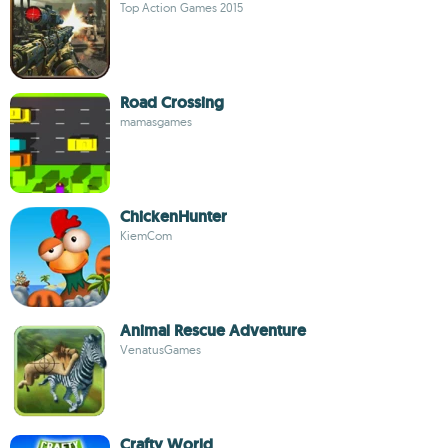
Top Action Games 2015
Road Crossing
mamasgames
ChickenHunter
KiemCom
Animal Rescue Adventure
VenatusGames
Crafty World