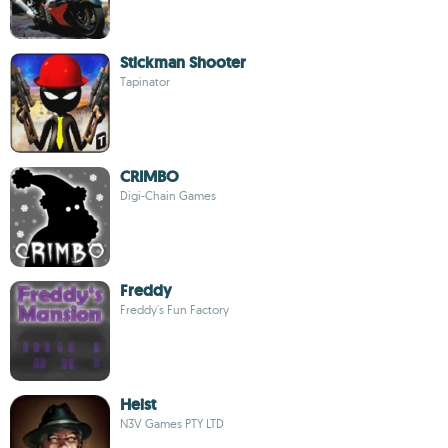
Stickman Shooter
Tapinator
CRIMBO
Digi-Chain Games
Freddy
Freddy's Fun Factory
Heist
N3V Games PTY LTD