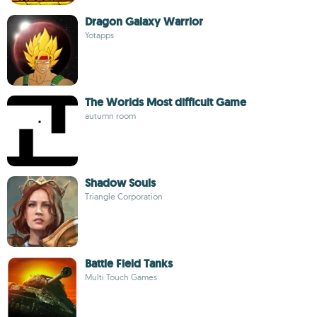
Dragon Galaxy Warrior
Yotapps
The Worlds Most difficult Game
autumn room
Shadow Souls
Triangle Corporation
Battle Field Tanks
Multi Touch Games