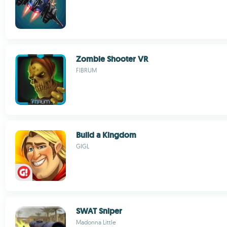
Zombie Shooter VR
FIBRUM
Build a Kingdom
GIGL
SWAT Sniper
Madonna Little