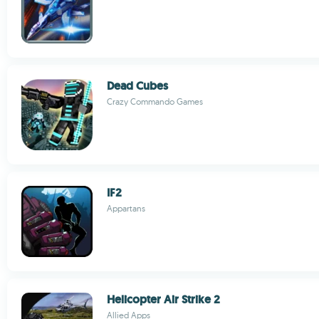
Dead Cubes
Crazy Commando Games
IF2
Appartans
Helicopter Air Strike 2
Allied Apps