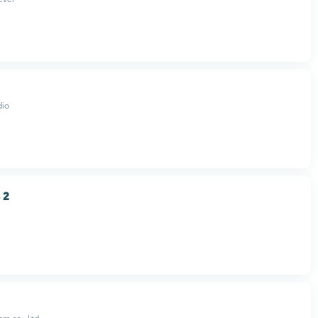
io
 2