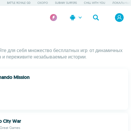
BATTLE ROYALE GD
СКОРО
SUBWAY SURFERS
CHILL WITH YOU
ЛОКАЛЬНЫЕ
ойте для себя множество бесплатных игр: от динамичных
в и переживите незабываемые истории.
ando Mission
 City War
 Great Games