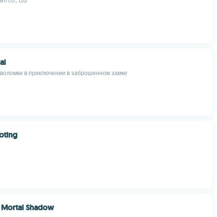
am co., Ltd
al
воломки в приключении в заброшенном замке
oting
a Mortal Shadow