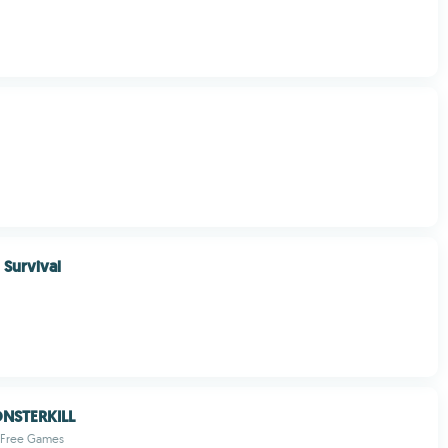
 Survival
NSTERKILL
 Free Games