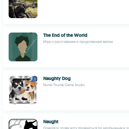
The End of the World
Игра о расставании и продолжении жизни
Naughty Dog
Numb Thumb Game Studio
Naught
Помогите этому коту промчаться по необычным и 