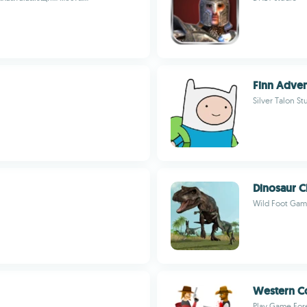
Finn Adven
Silver Talon St
Dinosaur C
Wild Foot Gam
Western C
Play Game For