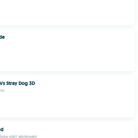
tle
 Vs Stray Dog 3D
ios
od
беры едят маленьких