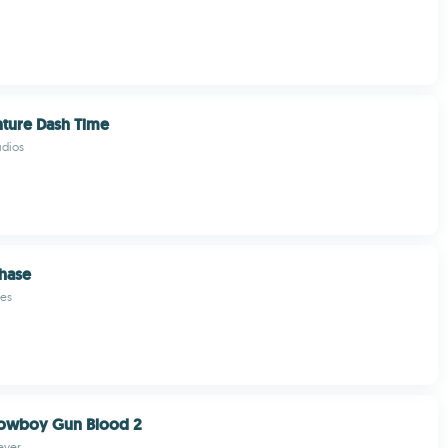
ture Dash Time
udios
hase
es
owboy Gun Blood 2
ever