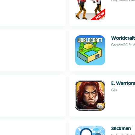
Worldcraft
GameABC Stud
E. Warriors
Glu
Stickman