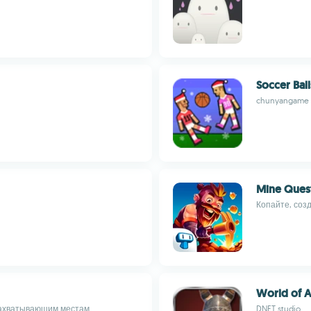
Soccer Ball
chunyangame
Mine Ques
Копайте, соз
World of A
захватывающим местам
DNET studio