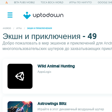
BETA PUBG MOBILE
TOCA BOCA WORLD
ИГРЫ ПО НАРУТО
GOOGLE SHE
ANDROID
/
ИГРЫ
/
ЭКШН И ПРИКЛЮЧЕНИЯ
Экшн и приключения - 49
Добро пожаловать в мир экшенов и приключений для Andro
многопользовательских шутеров до захватывающих прикл
Wild Animal Hunting
AppsLogix
Astrowings Blitz
Играйте в этот динамичный воздушный шутер