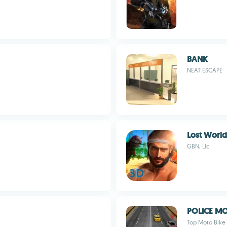
BANK
NEAT ESCAPE
Lost World
GBN, Llc
POLICE MO
Top Moto Bike