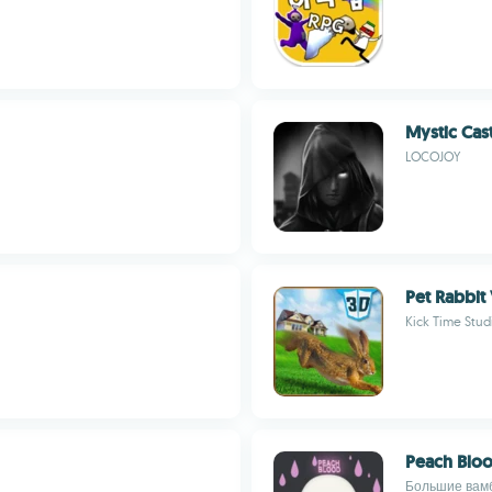
Mystic Cas
LOCOJOY
Pet Rabbit
Kick Time Stud
Peach Blo
Большие вам