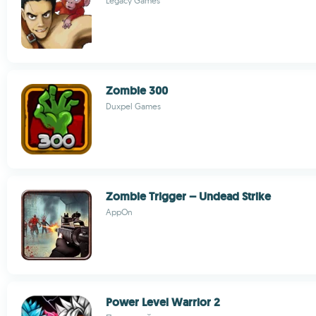
Legacy Games
Zombie 300
Duxpel Games
Zombie Trigger – Undead Strike
AppOn
Power Level Warrior 2