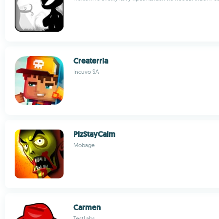
Createrria
Incuvo SA
PlzStayCalm
Mobage
Carmen
TestLabs