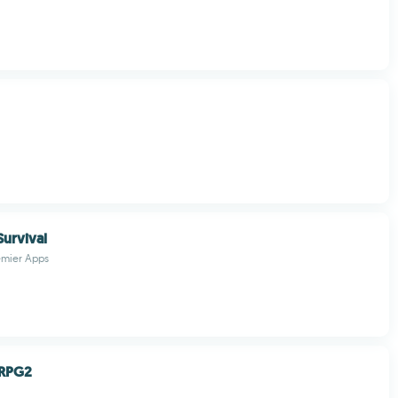
Survival
emier Apps
RPG2