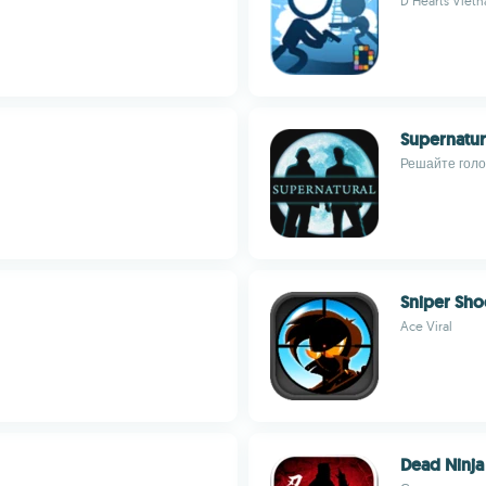
D Hearts Vietn
Supernatur
Решайте голо
Sniper Sho
Ace Viral
Dead Ninj