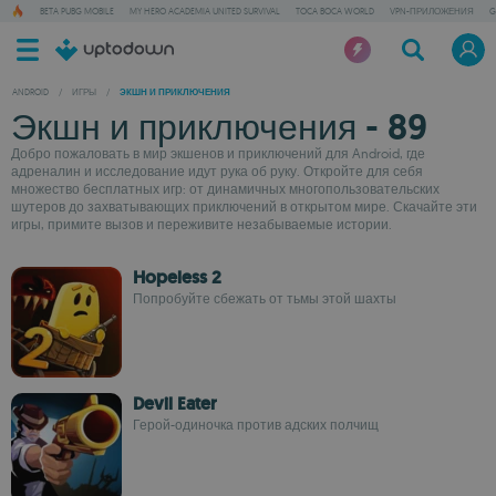
BETA PUBG MOBILE
MY HERO ACADEMIA UNITED SURVIVAL
TOCA BOCA WORLD
VPN-ПРИЛОЖЕНИЯ
G
ANDROID
/
ИГРЫ
/
ЭКШН И ПРИКЛЮЧЕНИЯ
Экшн и приключения - 89
Добро пожаловать в мир экшенов и приключений для Android, где
адреналин и исследование идут рука об руку. Откройте для себя
множество бесплатных игр: от динамичных многопользовательских
шутеров до захватывающих приключений в открытом мире. Скачайте эти
игры, примите вызов и переживите незабываемые истории.
Hopeless 2
Попробуйте сбежать от тьмы этой шахты
Devil Eater
Герой-одиночка против адских полчищ