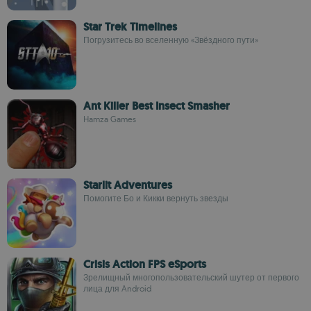
Star Trek Timelines
Погрузитесь во вселенную «Звёздного пути»
Ant Killer Best Insect Smasher
Hamza Games
Starlit Adventures
Помогите Бо и Кикки вернуть звезды
Crisis Action FPS eSports
Зрелищный многопользовательский шутер от первого
лица для Android