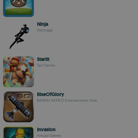
Ninja
Ketchapp
Starlit
Spil Games
RiseOfGlory
BANDAI NAMCO Entertainment Ame
Invasion
Amuzo Games