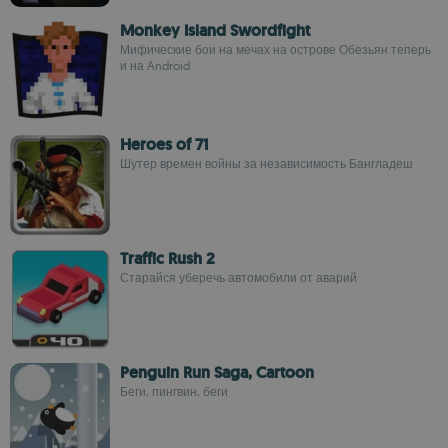
Monkey Island Swordfight
Мифические бои на мечах на острове Обезьян теперь
и на Android
Heroes of 71
Шутер времен войны за независимость Бангладеш
Traffic Rush 2
Старайся уберечь автомобили от аварий
Penguin Run Saga, Cartoon
Беги, пингвин, беги