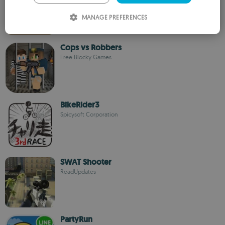
ITALIAN
MANAGE PREFERENCES
SPANISH
ROMANIAN
Cops vs Robbers
Free Blocky Games
BikeRider3
Spicysoft Corporation
SWAT Shooter
ReadUpdates
PartyRun