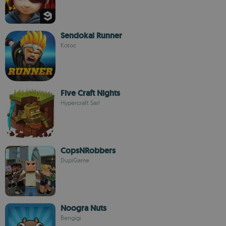
Sendokai Runner
Kotoc
Five Craft Nights
Hypercraft Sarl
CopsNRobbers
DupiGame
Noogra Nuts
Bengigi