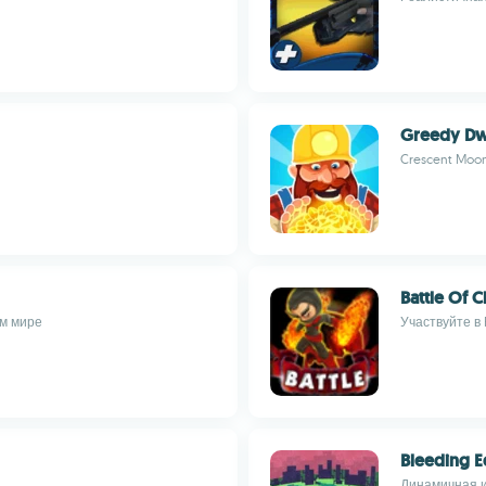
Greedy Dw
Crescent Moo
Battle Of C
м мире
Участвуйте в 
Bleeding 
Динамичная и