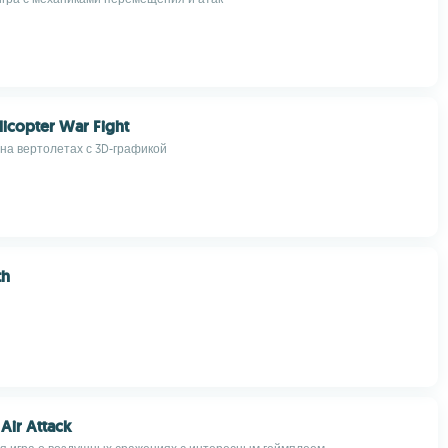
licopter War Fight
на вертолетах с 3D-графикой
th
 Air Attack