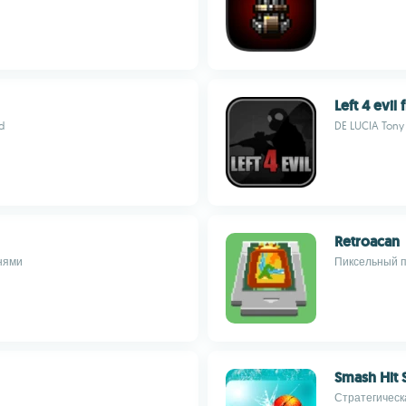
Left 4 evil 
d
DE LUCIA Tony
Retroacan
нями
Пиксельный п
Smash Hit 
Стратегическ