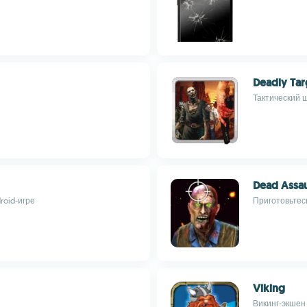
Deadly Tar
Тактический 
Dead Assau
roid-игре
Приготовьтес
Viking
Викинг-экшен