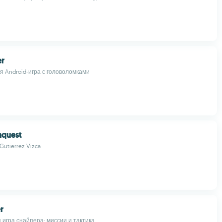
er
я Android-игра с головоломками
quest
 Gutierrez Vizca
r
 игра снайпера: миссии и тактика