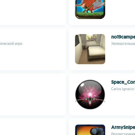
no19camp
ической игре
Увлекательна
Space_Con
Carlos Ignacio
ArmySnipe
Реалистичная