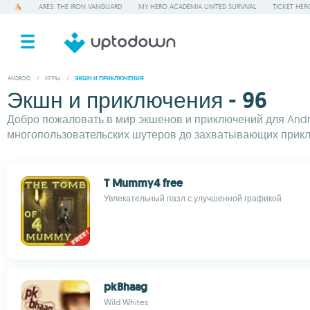
ARES: THE IRON VANGUARD
MY HERO ACADEMIA UNITED SURVIVAL
TICKET HER
ANDROID
/
ИГРЫ
/
ЭКШН И ПРИКЛЮЧЕНИЯ
Экшн и приключения - 96
Добро пожаловать в мир экшенов и приключений для Andro
многопользовательских шутеров до захватывающих прикл
T Mummy4 free
Увлекательный пазл с улучшенной графикой
pkBhaag
Wild Whites