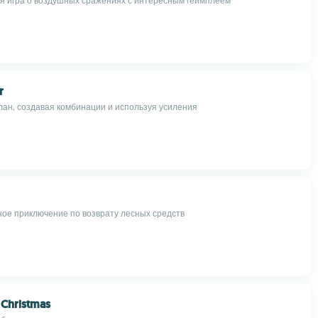
я игра о воздушных сражениях с интересным геймплеем
r
ан, создавая комбинации и используя усиления
е приключение по возврату лесных средств
 Christmas