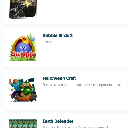
Bubble Birds 2
Fizruk
Halloween Craft
Захватывающее приключение в сверхъестественно
Earth Defender
Защити Землю от злобных захватчиков!