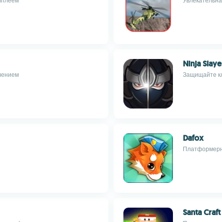
мплеем
Увлекательна
Ninja Slaye
лением
Защищайте кл
Dafox
Платформерно
Santa Craft