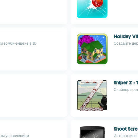
Holiday Vil
м зомби-экшене в 3D
Создайте дер
Sniper Z :
Снайпер прот
Shoot Scr
ным управлением
Интерактивно