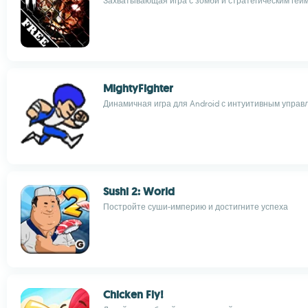
Захватывающая игра с зомби и стратегическим гей
MightyFighter
Динамичная игра для Android с интуитивным управ
Sushi 2: World
Постройте суши-империю и достигните успеха
Chicken Fly!