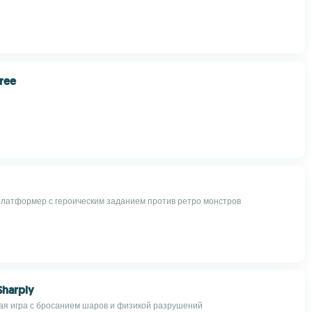
free
латформер с героическим заданием против ретро монстров
Sharply
ая игра с бросанием шаров и физикой разрушений