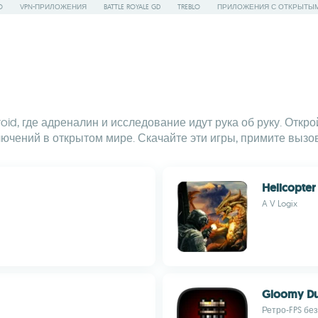
O
VPN-ПРИЛОЖЕНИЯ
BATTLE ROYALE GD
TREBLO
ПРИЛОЖЕНИЯ С ОТКРЫТЫ
id, где адреналин и исследование идут рука об руку. Откр
ючений в открытом мире. Скачайте эти игры, примите вызо
Helicopter
A V Logix
Gloomy D
Ретро-FPS бе