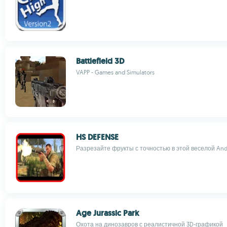
Battlefield 3D
VAPP - Games and Simulators
HS DEFENSE
Разрезайте фрукты с точностью в этой веселой And
Age Jurassic Park
Охота на динозавров с реалистичной 3D-графикой