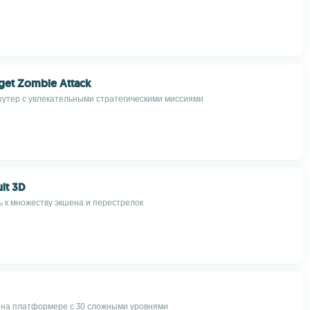
get Zombie Attack
шутер с увлекательными стратегическими миссиями
lt 3D
ь к множеству экшена и перестрелок
 на платформере с 30 сложными уровнями