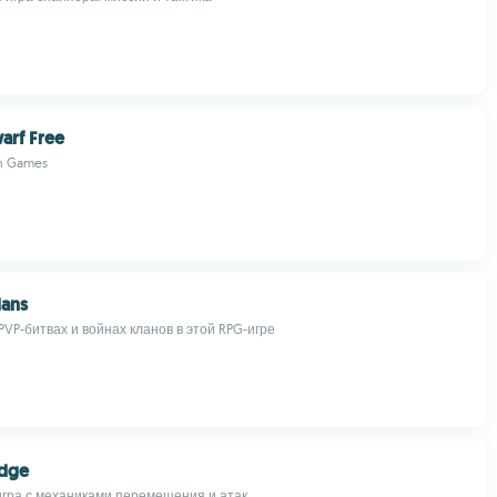
arf Free
n Games
lans
PVP-битвах и войнах кланов в этой RPG-игре
Edge
гра с механиками перемещения и атак