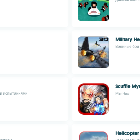
Military He
Военные бои 
Scuffle My
ми испытаниями
ManHao
Helicopter