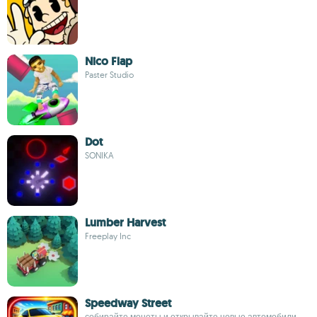
Nico Flap
Paster Studio
Dot
SONIKA
Lumber Harvest
Freeplay Inc
Speedway Street
собирайте монеты и открывайте новые автомобили