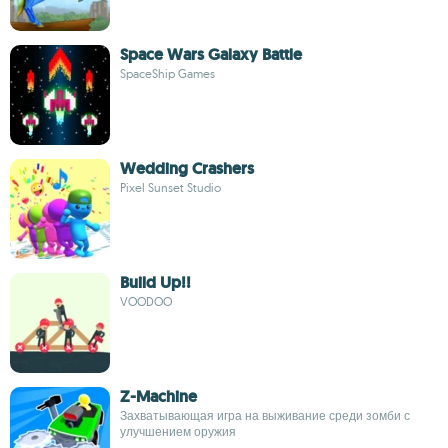
Space Wars Galaxy Battle
SpaceShip Games
Wedding Crashers
Pixel Sunset Studio
Build Up!!
VOODOO
Z-Machine
Захватывающая игра на выживание среди зомби с
улучшением оружия