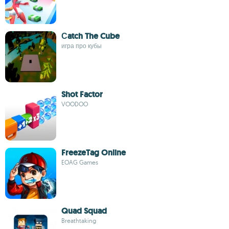
Сatch The Cube
игра про кубы
Shot Factor
VOODOO
FreezeTag Online
EOAG Games
Quad Squad
Breathtaking