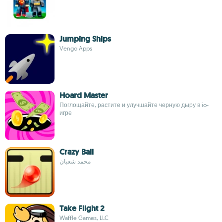
Jumping Ships
Vengo Apps
Hoard Master
Поглощайте, растите и улучшайте черную дыру в io-
игре
Crazy Ball
محمد شعبان
Take Flight 2
Waffle Games, LLC