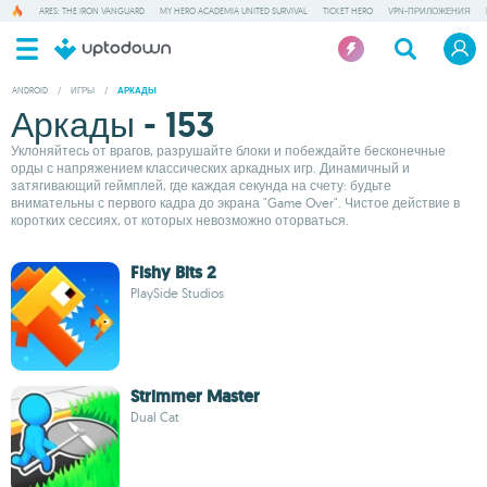
ARES: THE IRON VANGUARD
MY HERO ACADEMIA UNITED SURVIVAL
TICKET HERO
VPN-ПРИЛОЖЕНИЯ
ANDROID
/
ИГРЫ
/
АРКАДЫ
Аркады - 153
Уклоняйтесь от врагов, разрушайте блоки и побеждайте бесконечные
орды с напряжением классических аркадных игр. Динамичный и
затягивающий геймплей, где каждая секунда на счету: будьте
внимательны с первого кадра до экрана "Game Over". Чистое действие в
коротких сессиях, от которых невозможно оторваться.
Fishy Bits 2
PlaySide Studios
Strimmer Master
Dual Cat