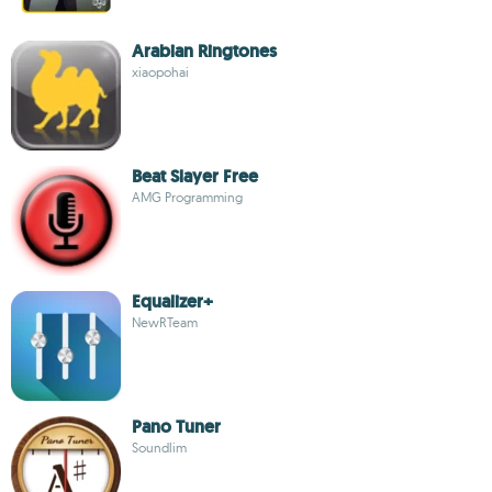
Arabian Ringtones
xiaopohai
Beat Slayer Free
AMG Programming
Equalizer+
NewRTeam
Pano Tuner
Soundlim