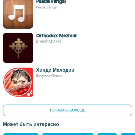
PaadalVarigal
PaadalVarigal
Orthodox Mezmur
ETHIOPIANAPPS
Хинди Мелодии
RingtonesTonos
ПОКАЗАТЬ БОЛЬШЕ
Может быть интересно