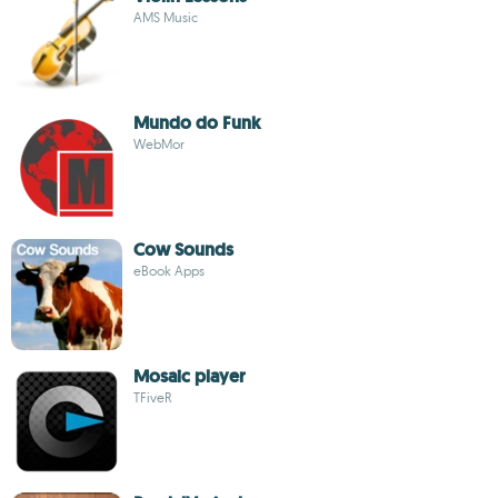
AMS Music
Mundo do Funk
WebMor
Cow Sounds
eBook Apps
Mosaic player
TFiveR