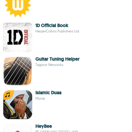
1D Official Book
HarperCollins Publishers Ltd
Guitar Tuning Helper
Tagoror Networks
Islamic Duaa
Myssa
HeyBee
PT. GEMILANG DIGITAL JAYA