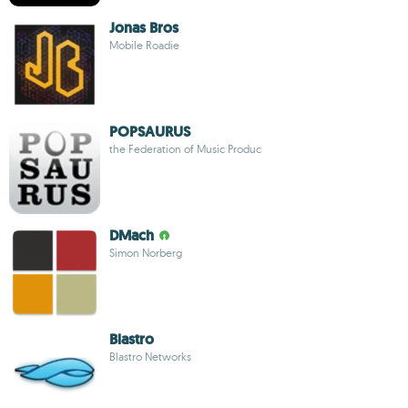
Jonas Bros
Mobile Roadie
POPSAURUS
the Federation of Music Produc
DMach
Simon Norberg
Blastro
Blastro Networks