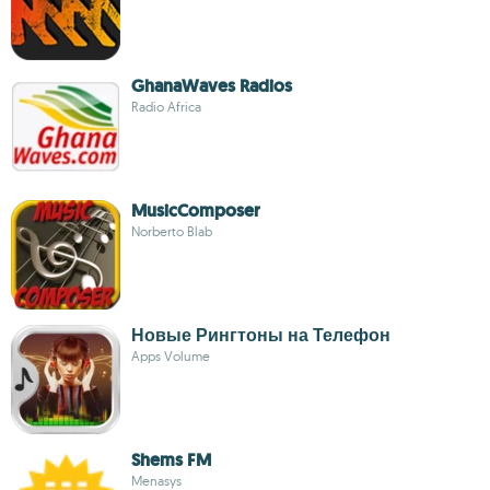
GhanaWaves Radios
Radio Africa
MusicComposer
Norberto Blab
Новые Рингтоны на Телефон
Apps Volume
Shems FM
Menasys