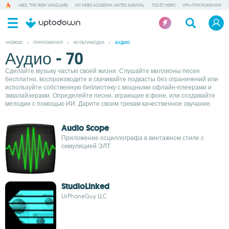
ARES: THE IRON VANGUARD
MY HERO ACADEMIA UNITED SURVIVAL
TICKET HERO
VPN-ПРИЛОЖЕНИЯ
ANDROID
/
ПРИЛОЖЕНИЯ
/
МУЛЬТИМЕДИА
/
АУДИО
Аудио - 70
Сделайте музыку частью своей жизни. Слушайте миллионы песен
бесплатно, воспроизводите и скачивайте подкасты без ограничений или
используйте собственную библиотеку с мощными офлайн-плеерами и
эквалайзерами. Определяйте песни, играющие в фоне, или создавайте
мелодии с помощью ИИ. Дарите своим трекам качественное звучание.
Audio Scope
Приложение осциллографа в винтажном стиле с
симуляцией ЭЛТ
StudioLinked
UrPhoneGuy LLC