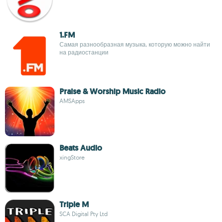
1.FM
Самая разнообразная музыка, которую можно найти
на радиостанции
Praise & Worship Music Radio
AMSApps
Beats Audio
xingStore
Triple M
SCA Digital Pty Ltd