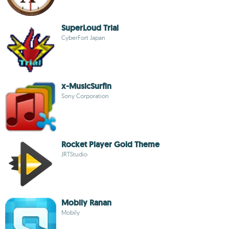
SuperLoud Trial
CyberFort Japan
x-MusicSurfin
Sony Corporation
Rocket Player Gold Theme
JRTStudio
Mobily Ranan
Mobily