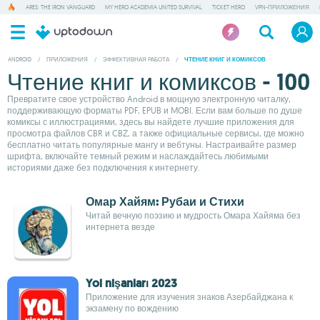
ARES: THE IRON VANGUARD
MY HERO ACADEMIA UNITED SURVIVAL
TICKET HERO
VPN-ПРИЛОЖЕНИЯ
ANDROID
/
ПРИЛОЖЕНИЯ
/
ЭФФЕКТИВНАЯ РАБОТА
/
ЧТЕНИЕ КНИГ И КОМИКСОВ
Чтение книг и комиксов - 100
Превратите свое устройство Android в мощную электронную читалку,
поддерживающую форматы PDF, EPUB и MOBI. Если вам больше по душе
комиксы с иллюстрациями, здесь вы найдете лучшие приложения для
просмотра файлов CBR и CBZ, а также официальные сервисы, где можно
бесплатно читать популярные мангу и вебтуны. Настраивайте размер
шрифта, включайте темный режим и наслаждайтесь любимыми
историями даже без подключения к интернету.
Омар Хайям: Рубаи и Стихи
Читай вечную поэзию и мудрость Омара Хайяма без
интернета везде
Yol nişanları 2023
Приложение для изучения знаков Азербайджана к
экзамену по вождению