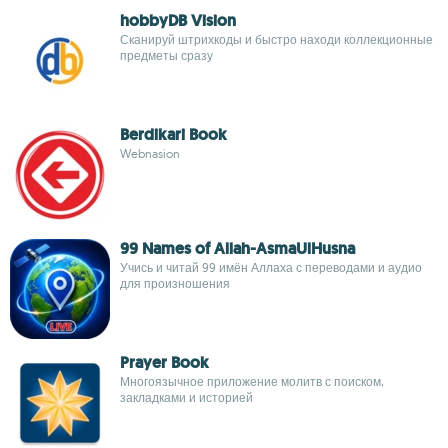
hobbyDB Vision
Сканируй штрихкоды и быстро находи коллекционные
предметы сразу
Berdikari Book
Webnasion
99 Names of Allah-AsmaUlHusna
Учись и читай 99 имён Аллаха с переводами и аудио
для произношения
Prayer Book
Многоязычное приложение молитв с поиском,
закладками и историей