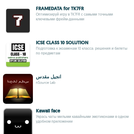
FRAMEDATA for TK7FR
Оптимизируй игру в TK7FR с самыми точными
ключевыми фрейм-данными
ICSE CLASS 10 SOLUTION
Подготовка к экзаменам 10 класса: решения и билеты
по предметам
انجیل مقدس
nSource Lab
Kawaii face
Укрась чаты милыми кавайными эмотиконами в одном
удобном приложении