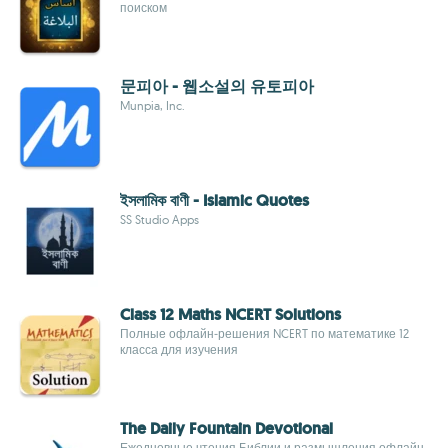
поиском
문피아 - 웹소설의 유토피아
Munpia, Inc.
ইসলামিক বাণী - Islamic Quotes
SS Studio Apps
Class 12 Maths NCERT Solutions
Полные офлайн‑решения NCERT по математике 12
класса для изучения
The Daily Fountain Devotional
Ежедневные чтения Библии и размышления офлайн