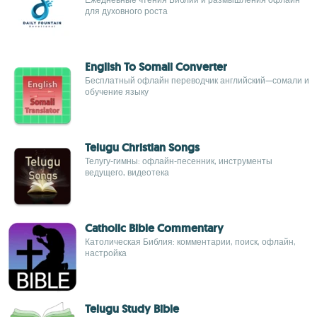
для духовного роста
English To Somali Converter
Бесплатный офлайн переводчик английский—сомали и
обучение языку
Telugu Christian Songs
Телугу-гимны: офлайн-песенник, инструменты
ведущего, видеотека
Catholic Bible Commentary
Католическая Библия: комментарии, поиск, офлайн,
настройка
Telugu Study Bible