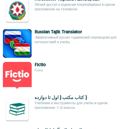
Лёгкий доступ к кодексам Азербайджана в одном
приложении на телефоне
Russian Tajik Translator
Эффективный русско-таджикский переводчик для
путешествий и учебы
Fictio
Fictio
کتاب مکتب ( اول تا دوازده )
Учебники и инструменты для учебы в одном
приложении: 1–12 классы