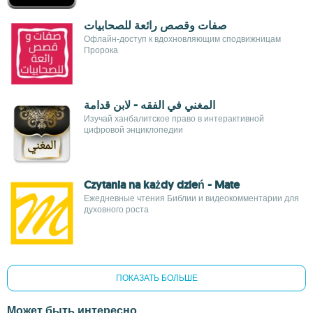
صفات وقصص رائعة للصحابيات
Офлайн-доступ к вдохновляющим сподвижницам
Пророка
المغني في الفقه - لابن قدامة
Изучай ханбалитское право в интерактивной
цифровой энциклопедии
Czytania na każdy dzień - Mate
Ежедневные чтения Библии и видеокомментарии для
духовного роста
ПОКАЗАТЬ БОЛЬШЕ
Может быть интересно