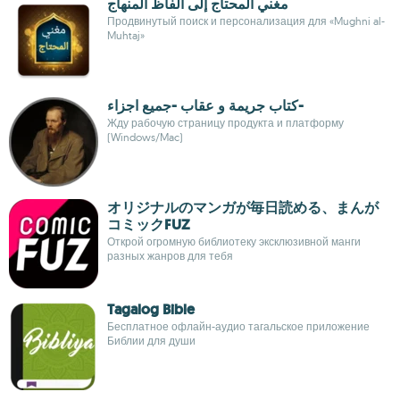
مغني المحتاج إلى ألفاظ المنهاج
Продвинутый поиск и персонализация для «Mughni al-
Muhtaj»
كتاب جريمة و عقاب -جميع اجزاء-
Жду рабочую страницу продукта и платформу
(Windows/Mac)
オリジナルのマンガが毎日読める、まんが
コミックFUZ
Открой огромную библиотеку эксклюзивной манги
разных жанров для тебя
Tagalog Bible
Бесплатное офлайн-аудио тагальское приложение
Библии для души