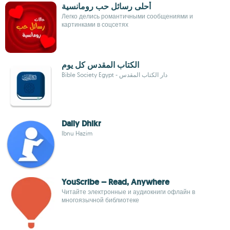
أحلى رسائل حب رومانسية
Легко делись романтичными сообщениями и
картинками в соцсетях
الكتاب المقدس كل يوم
Bible Society Egypt - دار الكتاب المقدس
Daily Dhikr
Ibnu Hazim
YouScribe – Read, Anywhere
Читайте электронные и аудиокниги офлайн в
многоязычной библиотеке