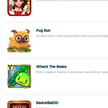
Pug Run
2D игра-бегун с растущим искусством и удобным у
Whack The Beans
Игра о защите Земли от инопланетных бобов с уни
BasketBall3D