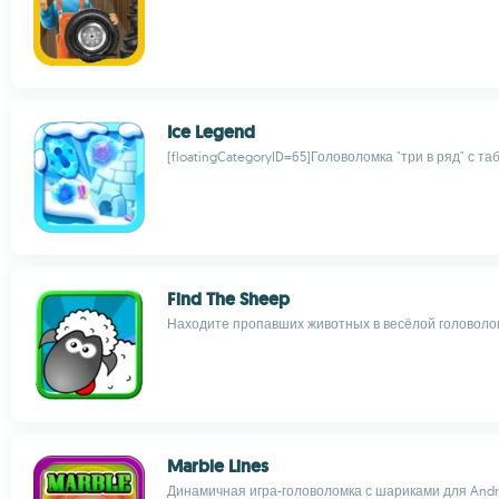
Ice Legend
[floatingCategoryID=65]Головоломка "три в ряд" с т
Find The Sheep
Находите пропавших животных в весёлой головолом
Marble Lines
Динамичная игра-головоломка с шариками для Andr