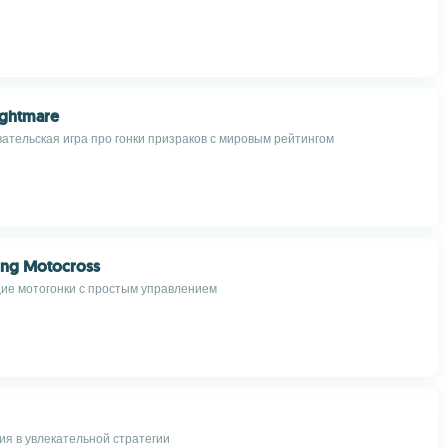
ightmare
ательская игра про гонки призраков с мировым рейтингом
ing Motocross
е мотогонки с простым управлением
я в увлекательной стратегии