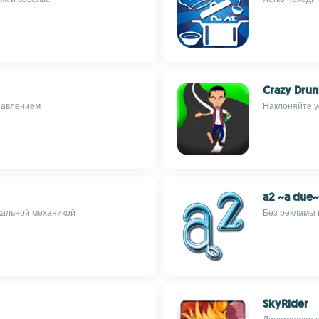
Crazy Dru
правлением
Наклоняйте у
a2 ~a due~
кальной механикой
Без рекламы 
SkyRider