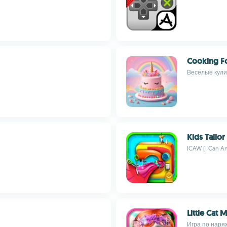
Cooking Fo
Веселые кули
Kids Tailor
ICAW (I Can An
Little Cat
Игра по наря