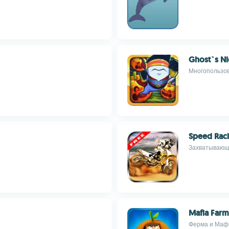
Ghost`s N
Многопользов
Speed Rac
Захватывающи
Mafia Farm
Ферма и Мафи