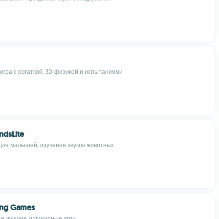
игра с рогаткой, 3D-физикой и испытаниями
ndsLite
ля малышей, изучение звуков животных
ing Games
те лучшие кулинарные игры