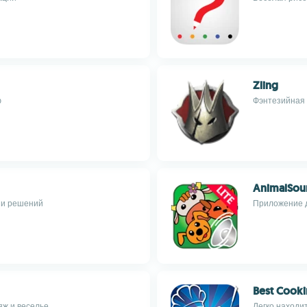
Zling
ю
Фэнтезийная 
AnimalSou
ии решений
Приложение д
Best Cook
яж и веселье
Легко находи