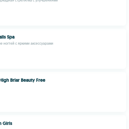
ркадная стрелялка с улучшениями
ails Spa
не ногтей с яркими аксессуарами
High Briar Beauty Free
 Girls