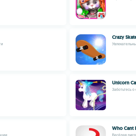
Crazy Skat
ти
Увлекательны
Unicorn Ca
Заботьтесь о 
Who Cant 
ации
Весёлая рисо