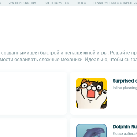
O
VPN-ПРИЛОЖЕНИЯ
BATTLE ROYALE GD
TREBLO
ПРИЛОЖЕНИЯ С ОТКРЫТЫ
, созданными для быстрой и ненапряжной игры. Решайте п
мости осваивать сложные механики. Идеально, чтобы сыгра
Surprised 
Inline planning
Dolphin R
Ловко избега