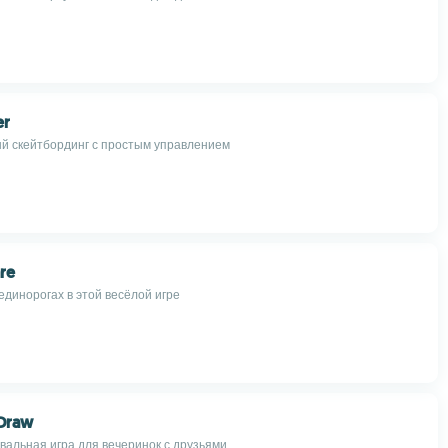
er
й скейтбординг с простым управлением
re
единорогах в этой весёлой игре
Draw
вальная игра для вечеринок с друзьями