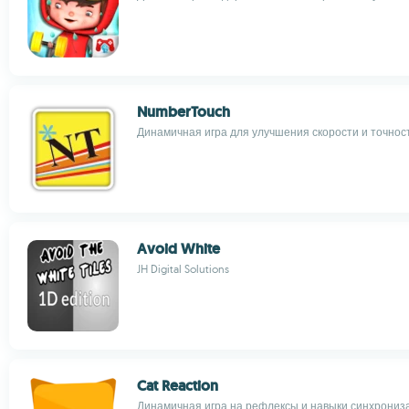
NumberTouch
Динамичная игра для улучшения скорости и точнос
Avoid White
JH Digital Solutions
Cat Reaction
Динамичная игра на рефлексы и навыки синхрониз