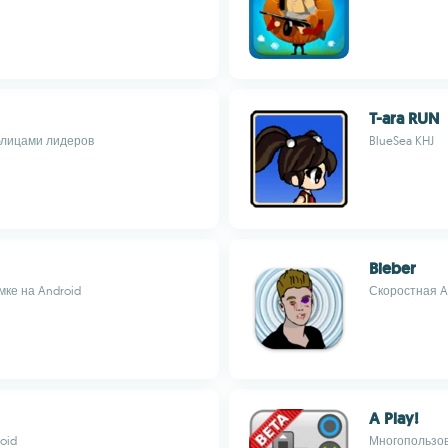
T-ara RUN
аблицами лидеров
BlueSea KHJ
Bieber
ке на Android
Скоростная A
A Play!
oid
Многопользов