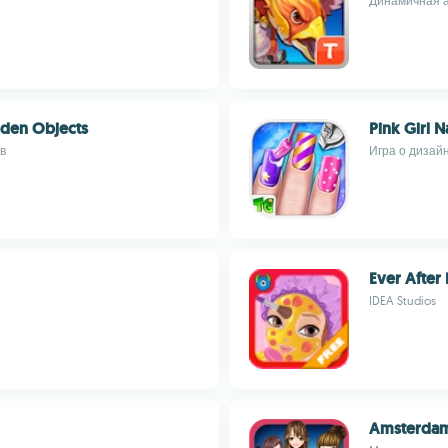
Динамичная а
dden Objects
Pink Girl N
в
Игра о дизай
Ever After 
IDEA Studios
Amsterdam