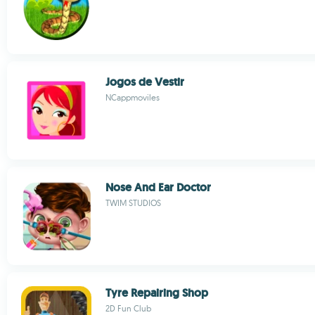
Jogos de Vestir
NCappmoviles
Nose And Ear Doctor
TWIM STUDIOS
Tyre Repairing Shop
2D Fun Club