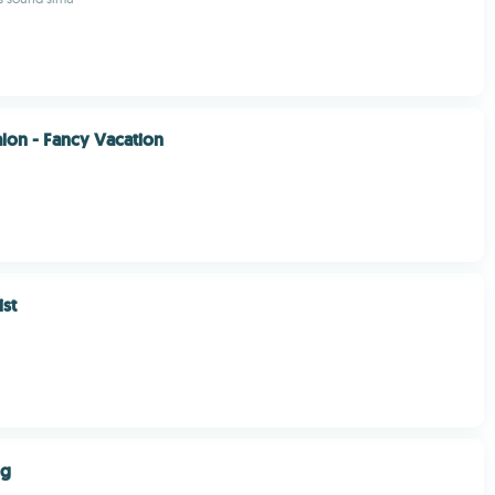
on - Fancy Vacation
ist
ng