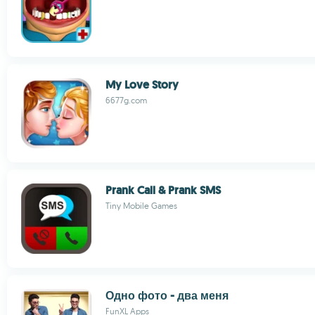
My Love Story
6677g.com
Prank Call & Prank SMS
Tiny Mobile Games
Одно фото - два меня
FunXL Apps