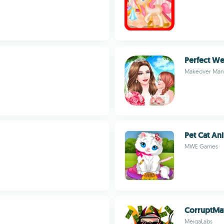
Perfect W
Makeover Man
Pet Cat An
MWE Games
CorruptMa
MeigaLabs