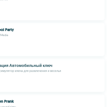
ool Party
 Media
ация Автомобильный ключ
имулятор ключа для развлечения и веселья
en Prank
s sound simu