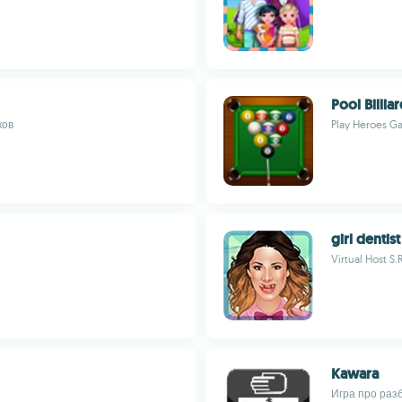
Pool Billia
ков
Play Heroes G
girl dentis
Virtual Host S.
Kawara
Игра про раз