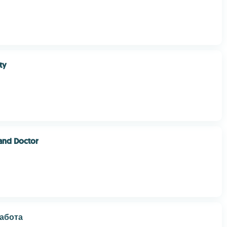
ty
and Doctor
Забота