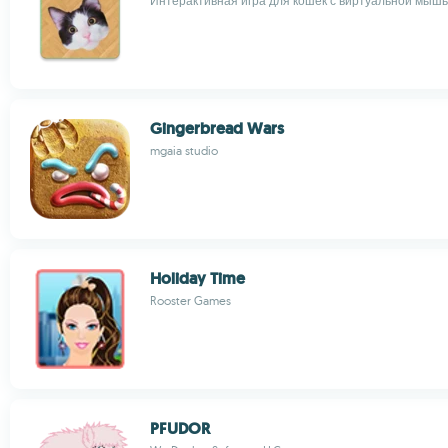
Интерактивная игра для кошек с виртуальной мышь
Gingerbread Wars
mgaia studio
Holiday Time
Rooster Games
PFUDOR