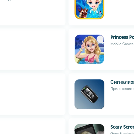
Princess P
Mobile Games
Сигнализ
Приложение-с
Scary Scre
Guns & animal