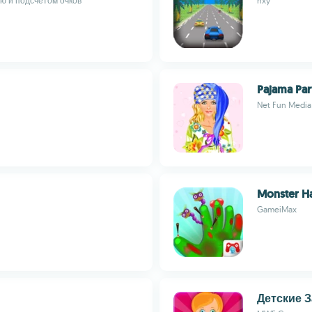
ю и подсчётом очков
hxy
Pajama Par
Net Fun Media
Monster H
GameiMax
Детские 