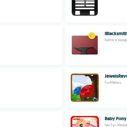
iBlacksmit
Куйте и зача
JewelsRev
FunMakers
Baby Pony 
Net Fun Media