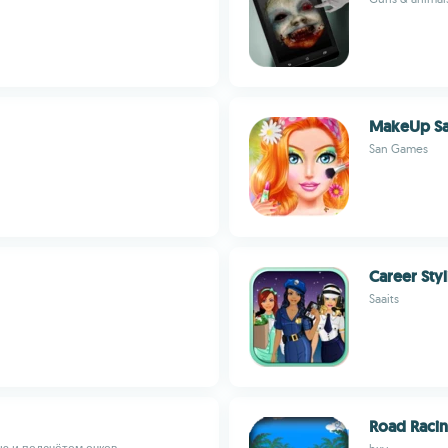
MakeUp Sal
San Games
Career Styl
Saaits
Road Raci