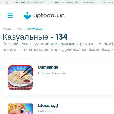
ARES: THE IRON VANGUARD
MY HERO ACADEMIA UNITED SURVIVAL
TICKET HER
ANDROID
/
ИГРЫ
/
КАЗУАЛЬНЫЕ
Казуальные - 134
Расслабьтесь с лучшими казуальными играми для Android
играми — эти игры дарят море удовольствия без необходи
Dumplings
Kids Food Games Inc.
Шоколад!
Crazy Labs