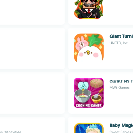
Giant Turn
UNITED, Inc.
салат из
MWE Games
Baby Magic
ми задачами
Sweet Babies