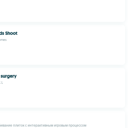
rds Shoot
ames
t surgery
R.L
бивание плиток с интерактивным игровым процессом