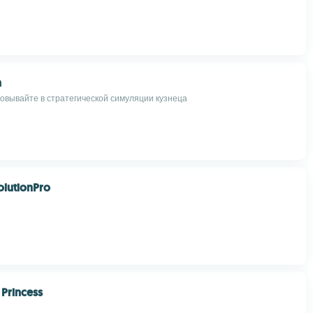
h
ровывайте в стратегической симуляции кузнеца
olutionPro
Princess