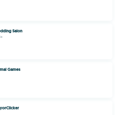
edding Salon
ia
imal Games
yorClicker