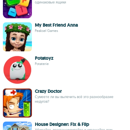
одинаковые ящики
My Best Friend Anna
Peaksel Games
Potatoyz
Potaterie
Crazy Doctor
Сумеете ли вы вылечить всё это разнообразие
недугов?
House Designer: Fix & Flip
Убирайте, восстанавливайте и украшайте дом