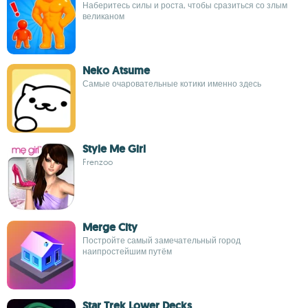
Наберитесь силы и роста, чтобы сразиться со злым
великаном
Neko Atsume
Самые очаровательные котики именно здесь
Style Me Girl
Frenzoo
Merge City
Постройте самый замечательный город
наипростейшим путём
Star Trek Lower Decks