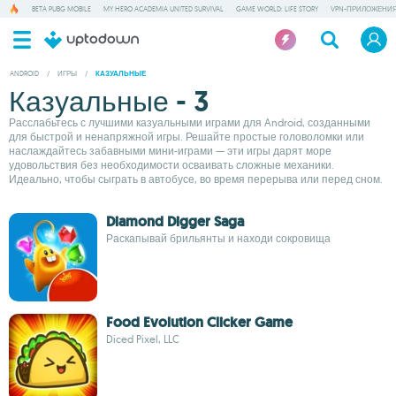
BETA PUBG MOBILE
MY HERO ACADEMIA UNITED SURVIVAL
GAME WORLD: LIFE STORY
VPN-ПРИЛОЖЕНИ
ANDROID
/
ИГРЫ
/
КАЗУАЛЬНЫЕ
Казуальные - 3
Расслабьтесь с лучшими казуальными играми для Android, созданными
для быстрой и ненапряжной игры. Решайте простые головоломки или
наслаждайтесь забавными мини-играми — эти игры дарят море
удовольствия без необходимости осваивать сложные механики.
Идеально, чтобы сыграть в автобусе, во время перерыва или перед сном.
Diamond Digger Saga
Раскапывай брильянты и находи сокровища
Food Evolution Clicker Game
Diced Pixel, LLC