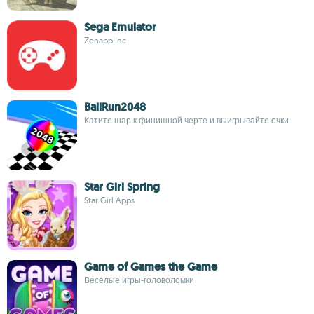
Sega Emulator
Zenapp Inc
BallRun2048
Катите шар к финишной черте и выигрывайте очки
Star Girl Spring
Star Girl Apps
Game of Games the Game
Веселые игры-головоломки