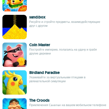
sand:box
Рисуйте и стройте предметы, взаимодействующие
друг с другом
Coin Master
Постройте империю, полагаясь на удачу и грабя
другие деревни
Birdland Paradise
Ухаживайте за виртуальными птицами в
увлекательной симуляции
The Croods
Приключения Caveman на вашем мобильном телефоне