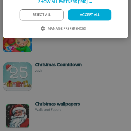
SHOW ALL PARTNERS
(1910) →
GERMAN
PORTUGUESE
REJECT ALL
ACCEPT ALL
ITALIAN
Baby Xmas
MANAGE PREFERENCES
Уход за младенцем и праздничное веселье
SPANISH
ROMANIAN
Christmas Countdown
Jupli
Christmas wallpapers
Walls and Papers