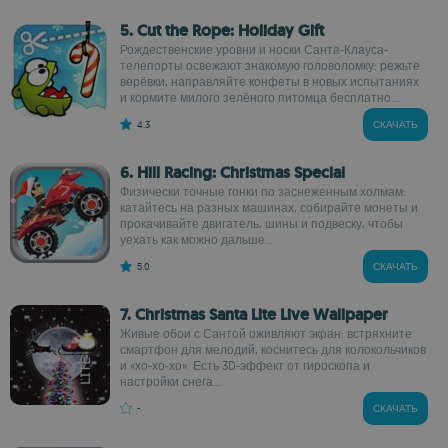
5. Cut the Rope: Holiday Gift
Рождественские уровни и носки Санта-Клауса-
телепорты освежают знакомую головоломку: режьте
верёвки, направляйте конфеты в новых испытаниях
и кормите милого зелёного питомца бесплатно...
4.3
СКАЧАТЬ
6. Hill Racing: Christmas Special
Физически точные гонки по заснеженным холмам:
катайтесь на разных машинах, собирайте монеты и
прокачивайте двигатель, шины и подвеску, чтобы
уехать как можно дальше...
5.0
СКАЧАТЬ
7. Christmas Santa Lite Live Wallpaper
Живые обои с Сантой оживляют экран: встряхните
смартфон для мелодий, коснитесь для колокольчиков
и «хо-хо-хо». Есть 3D-эффект от гироскопа и
настройки снега...
-
СКАЧАТЬ