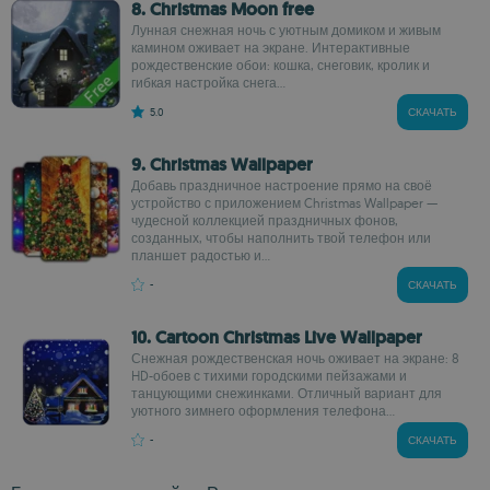
8. Christmas Moon free
Лунная снежная ночь с уютным домиком и живым
камином оживает на экране. Интерактивные
рождественские обои: кошка, снеговик, кролик и
гибкая настройка снега...
5.0
СКАЧАТЬ
9. Christmas Wallpaper
Добавь праздничное настроение прямо на своё
устройство с приложением Christmas Wallpaper —
чудесной коллекцией праздничных фонов,
созданных, чтобы наполнить твой телефон или
планшет радостью и...
-
СКАЧАТЬ
10. Cartoon Christmas Live Wallpaper
Снежная рождественская ночь оживает на экране: 8
HD-обоев с тихими городскими пейзажами и
танцующими снежинками. Отличный вариант для
уютного зимнего оформления телефона...
-
СКАЧАТЬ