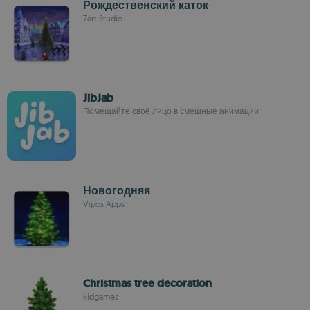
Рождественский каток
7art Studio
JibJab
Помещайте своё лицо в смешные анимации
Новогодняя
Vipos Apps
Christmas tree decoration
kidgames