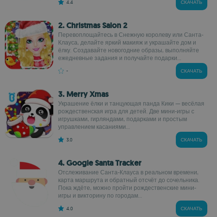
4.4
СКАЧАТЬ
2. Christmas Salon 2
Перевоплощайтесь в Снежную королеву или Санта-
Клауса, делайте яркий макияж и украшайте дом и
ёлку. Создавайте новогодние образы, выполняйте
ежедневные задания и получайте подарки...
-
СКАЧАТЬ
3. Merry Xmas
Украшение ёлки и танцующая панда Кики — весёлая
рождественская игра для детей. Две мини-игры с
игрушками, гирляндами, подарками и простым
управлением касаниями...
3.0
СКАЧАТЬ
4. Google Santa Tracker
Отслеживание Санта-Клауса в реальном времени,
карта маршрута и обратный отсчёт до сочельника.
Пока ждёте, можно пройти рождественские мини-
игры и викторину по городам...
4.0
СКАЧАТЬ