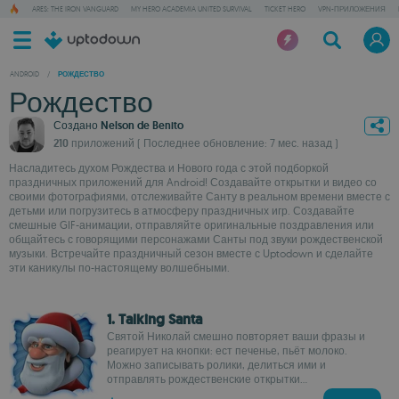
ARES: THE IRON VANGUARD
MY HERO ACADEMIA UNITED SURVIVAL
TICKET HERO
VPN-ПРИЛОЖЕНИЯ
ANDROID
/
РОЖДЕСТВО
Рождество
Создано
Nelson de Benito
210 приложений
( Последнее обновление: 7 мес. назад )
Насладитесь духом Рождества и Нового года с этой подборкой
праздничных приложений для Android! Создавайте открытки и видео со
своими фотографиями, отслеживайте Санту в реальном времени вместе с
детьми или погрузитесь в атмосферу праздничных игр. Создавайте
смешные GIF-анимации, отправляйте оригинальные поздравления или
общайтесь с говорящими персонажами Санты под звуки рождественской
музыки. Встречайте праздничный сезон вместе с Uptodown и сделайте
эти каникулы по-настоящему волшебными.
1. Talking Santa
Святой Николай смешно повторяет ваши фразы и
реагирует на кнопки: ест печенье, пьёт молоко.
Можно записывать ролики, делиться ими и
отправлять рождественские открытки...