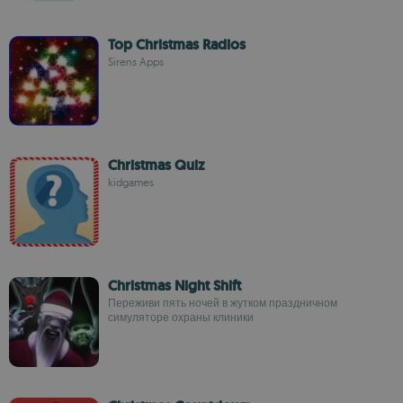
Top Christmas Radios
Sirens Apps
Christmas Quiz
kidgames
Christmas Night Shift
Переживи пять ночей в жутком праздничном
симуляторе охраны клиники