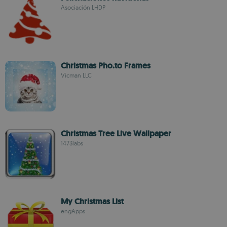
Asociación LHDP
Christmas Pho.to Frames
Vicman LLC
Christmas Tree Live Wallpaper
1473labs
My Christmas List
engApps