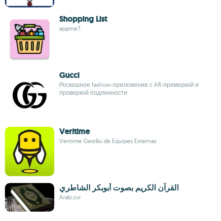
Shopping List
appme7
Gucci
Роскошное fashion-приложение с AR-примеркой и
проверкой подлинности
Veritime
Veritime Gestão de Equipes Externas
القرآن الكريم بصوت أبوبكر الشاطري
Arab.cvr