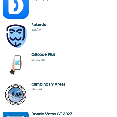
Faker.io
IronFist
QRcode Plus
koleka.inc
Campings y Áreas
Manuel
Donde Votas GT 2023