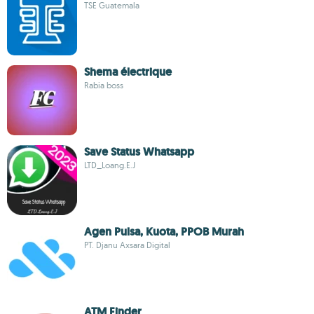
TSE Guatemala
Shema électrique
Rabia boss
Save Status Whatsapp
LTD_Loang.E.J
Agen Pulsa, Kuota, PPOB Murah
PT. Djanu Axsara Digital
ATM Finder