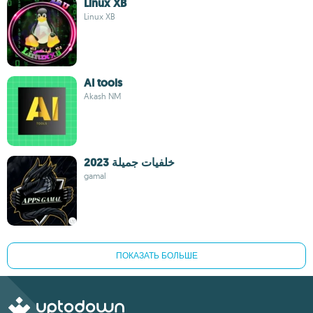
Linux XB
Linux XB
AI tools
Akash NM
خلفيات جميلة 2023
gamal
ПОКАЗАТЬ БОЛЬШЕ