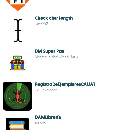
Check char length
LastaXYZ
DM Super Pos
Mahmoud Nabil Abdel Razik
RegistroDeEjemplaresCAUAT
CA Developer
DAMLibrería
Jokopa