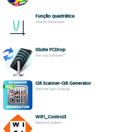
Função quadrática
Joberth Developer
SSuite PCDrop
Van Loo Software™
QR Scanner-QR Generator
Mehmet Sami Aslangil
WIFI_Control3
StephenCAdams