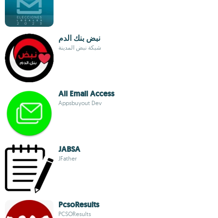
نبض بنك الدم
شبكة نبض المدينة
All Email Access
Appsbuyout Dev
JABSA
JFather
PcsoResults
PCSOResults