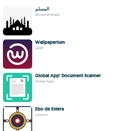
المسلم
ahmad alnshash
Wallpaperium
yarah
Global App' Document Scanner
Global Apps
Ebo de Estera
polanco