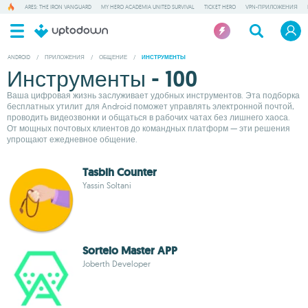
ARES: THE IRON VANGUARD
MY HERO ACADEMIA UNITED SURVIVAL
TICKET HERO
VPN-ПРИЛОЖЕНИЯ
ANDROID
/
ПРИЛОЖЕНИЯ
/
ОБЩЕНИЕ
/
ИНСТРУМЕНТЫ
Инструменты - 100
Ваша цифровая жизнь заслуживает удобных инструментов. Эта подборка
бесплатных утилит для Android поможет управлять электронной почтой,
проводить видеозвонки и общаться в рабочих чатах без лишнего хаоса.
От мощных почтовых клиентов до командных платформ — эти решения
упрощают ежедневное общение.
Tasbih Counter
Yassin Soltani
Sorteio Master APP
Joberth Developer