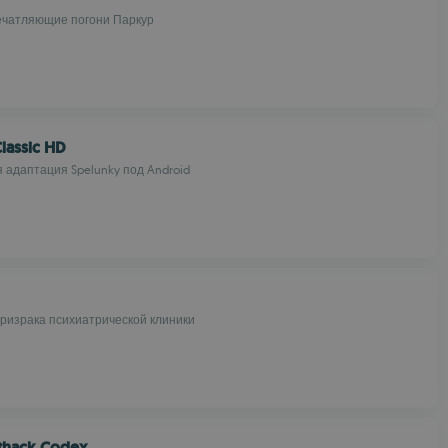
ечатляющие погони Паркур
lassic HD
адаптация Spelunky под Android
призрака психиатрической клиники
ethack Codex