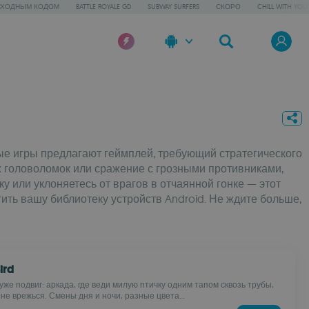
СХОДНЫМ КОДОМ
BATTLE ROYALE GD
SUBWAY SURFERS
СКОРО
CHILL WITH YOU
ые игры предлагают геймплей, требующий стратегического
х головоломок или сражение с грозными противниками,
у или уклоняетесь от врагов в отчаянной гонке — этот
ить вашу библиотеку устройств Android. Не ждите больше,
ird
уже подвиг: аркада, где веди милую птичку одним тапом сквозь трубы,
не врежься. Смены дня и ночи, разные цвета...