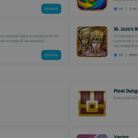
СКАЧАТЬ
4.5
2.1 M
10. JoJo's
из лаборатории в хардкорном 2D-
Пошаговые та
ния и плавной анимацией,
стратегии и 
наслаждайтес
СКАЧАТЬ
3.5
553.6 
Pixel Dun
Классический
Vector