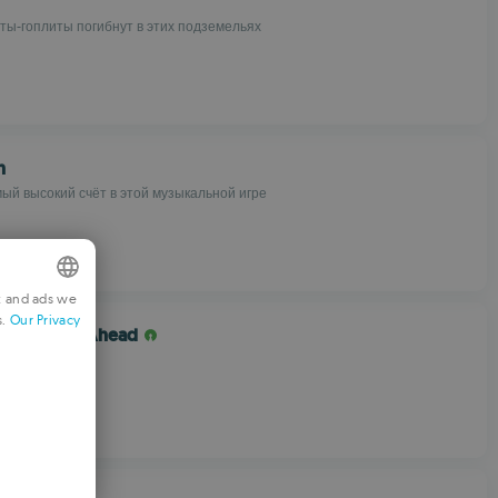
ты-гоплиты погибнут в этих подземельях
h
ый высокий счёт в этой музыкальной игре
t and ads we
s.
Our Privacy
NGLISH
 Dark Days Ahead
e & community
RENCH
ERMAN
ORTUGUESE
TALIAN