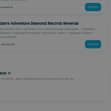
скачиваний
СКАЧАТЬ
 Bizarre Adventure Diamond Records Reversal
ктические бои с героями JoJo и уникальными навыками — проверка
тайминга. Открывайте героев, проходите сюжет с кадрами аниме и
ь графикой...
k
скачиваний
СКАЧАТЬ
geon
 «рогалик», адаптированный под Android-устройства