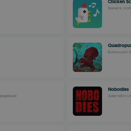
Chicken S
Кричите, что
Quadropu
Butterscotch 
Nobodies
 мудрецом
Заметайте сл