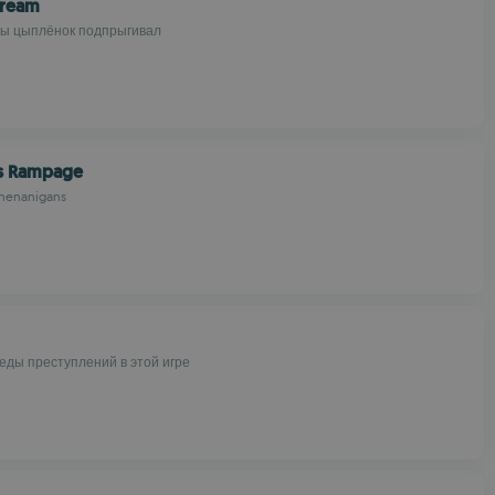
cream
бы цыплёнок подпрыгивал
s Rampage
Shenanigans
еды преступлений в этой игре