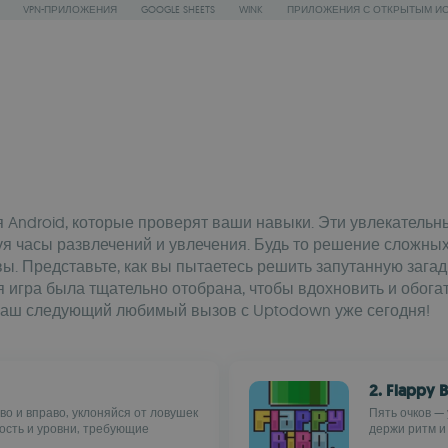
VPN-ПРИЛОЖЕНИЯ
GOOGLE SHEETS
WINK
ПРИЛОЖЕНИЯ С ОТКРЫТЫМ И
Android, которые проверят ваши навыки. Эти увлекательн
я часы развлечений и увлечения. Будь то решение сложны
ы. Представьте, как вы пытаетесь решить запутанную загадк
 игра была тщательно отобрана, чтобы вдохновить и обогат
е ваш следующий любимый вызов с Uptodown уже сегодня!
2. Flappy B
во и вправо, уклоняйся от ловушек
Пять очков — 
ость и уровни, требующие
держи ритм и 