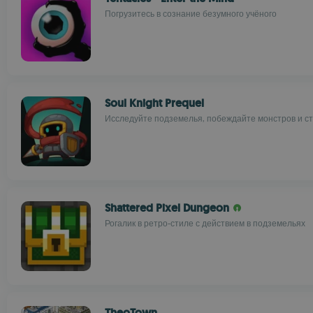
Погрузитесь в сознание безумного учёного
Soul Knight Prequel
Исследуйте подземелья, побеждайте монстров и с
Shattered Pixel Dungeon
Рогалик в ретро-стиле с действием в подземельях
TheoTown