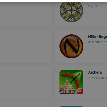
Sil
S
Shaosil
R
Nilia - Ro
Заходите в п
Archero
Уничтожьте а