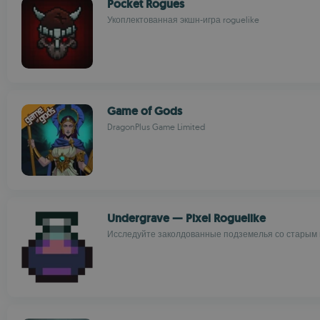
Pocket Rogues
Укоплектованная экшн-игра roguelike
Game of Gods
DragonPlus Game Limited
Undergrave — Pixel Roguelike
Исследуйте заколдованные подземелья со старым