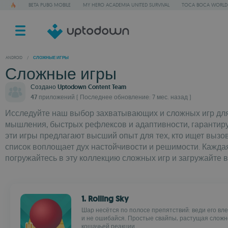
BETA PUBG MOBILE
MY HERO ACADEMIA UNITED SURVIVAL
TOCA BOCA WORLD
ANDROID
/
СЛОЖНЫЕ ИГРЫ
Сложные игры
Создано
Uptodown Content Team
47 приложений
( Последнее обновление: 7 мес. назад )
Исследуйте наш выбор захватывающих и сложных игр для 
мышления, быстрых рефлексов и адаптивности, гарантиру
эти игры предлагают высший опыт для тех, кто ищет вызов
список воплощает дух настойчивости и решимости. Каждая
погружайтесь в эту коллекцию сложных игр и загружайт
1. Rolling Sky
Шар несётся по полосе препятствий: веди его вле
и не ошибайся. Простые свайпы, растущая сложн
кошачьей реакции...