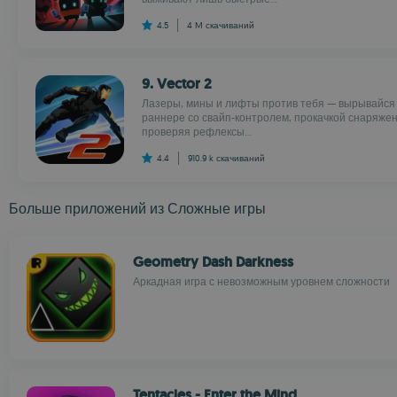
4.5
4 M
скачиваний
9. Vector 2
Лазеры, мины и лифты против тебя — вырывайся 
раннере со свайп-контролем, прокачкой снаряже
проверяя рефлексы...
4.4
910.9 k
скачиваний
Больше приложений из Сложные игры
Geometry Dash Darkness
Аркадная игра с невозможным уровнем сложности
Tentacles - Enter the Mind