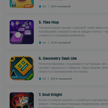
4.5
2.8 M
скачиваний
3. Tiles Hop
Синхронизируй прыжки с музыкой: свайп вверх н
платформам, набирай очки за каждую плитку — п
сложность и проверка рефлексов...
4.3
2.4 M
скачиваний
5. Geometry Dash Lite
Ритм-платформер с прыжками в такт музыке: бег,
требуют идеального тайминга. Одно касание, мг
скорость и запоминание паттернов...
4.5
23.3 M
скачиваний
7. Soul Knight
Более ста видов оружия и случайные подземелья:
комнат, точным двухстиковым управлением, автоп
выживают лишь быстрые...