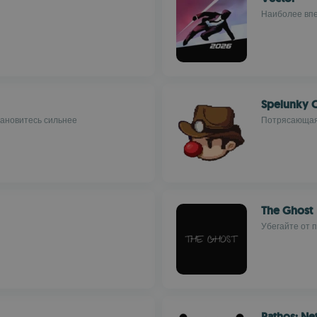
Наиболее вп
Spelunky C
тановитесь сильнее
Потрясающая 
The Ghost
Убегайте от 
Pathos: N