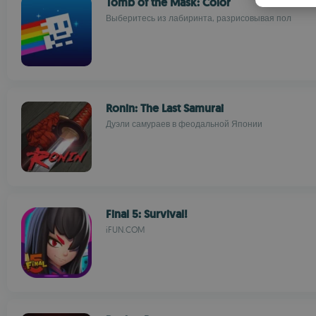
Tomb of the Mask: Color
Выберитесь из лабиринта, разрисовывая пол
Ronin: The Last Samurai
Дуэли самураев в феодальной Японии
Final 5: Survival!
iFUN.COM