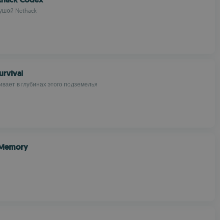
 душой Nethack
urvival
ивает в глубинах этого подземелья
d Memory