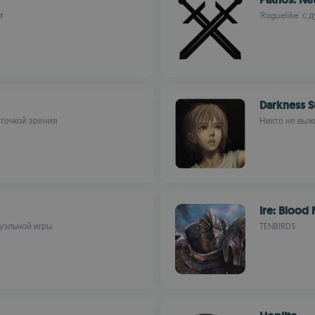
м
'Roguelike' с
Darkness S
 точкой зрения
Никто не выж
Ire: Bloo
дуэльной игры
TENBIRDS