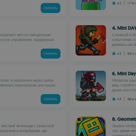
4.2
1.7 M
СКАЧАТЬ
4. Mini DA
аправляет мяч по смещённым
Сложный и бе
ростое управление, хардкорная
событиями: г
держись как м
СКАЧАТЬ
4.3
610 k
6. Mini Da
 полёт и уклонения через шипы
Нехватка еды
новенные перезапуски, растущая
мир, стройте
драка или стел
СКАЧАТЬ
4.5
165.4 
8. Geomet
 жёсткий челлендж с зачисткой
Уровни сообщ
рицелом и апгрейдами, где
тап, двумя м
соревнуйся в 