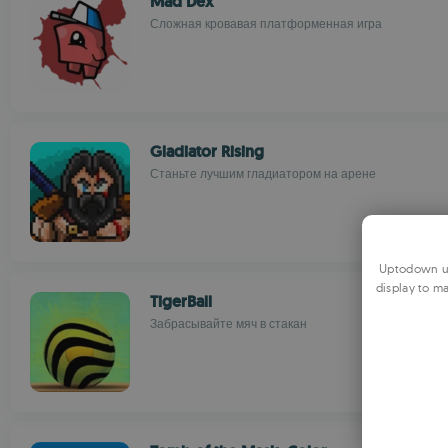
Mad Dex
Сложная кровавая платформенная игра
Gladiator Rising
Станьте лучшим гладиатором на арене
Uptodown us
display to ma
TigerBall
Забрасывайте мяч в стакан