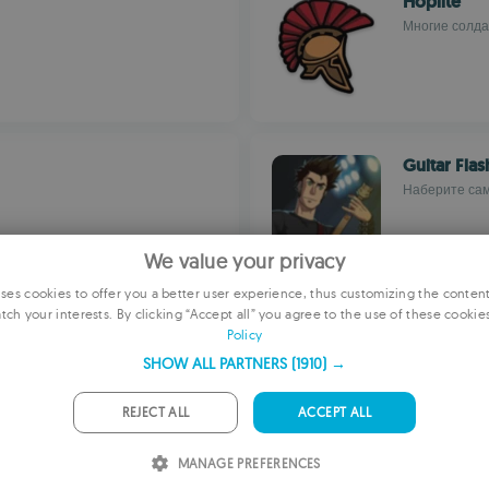
Hoplite
Многие солда
Guitar Flas
Наберите сам
We value your privacy
es cookies to offer you a better user experience, thus customizing the conten
tch your interests. By clicking “Accept all” you agree to the use of these cookie
E
Cataclysm:
Policy
Kevin Granad
F
SHOW ALL PARTNERS
(1910) →
G
REJECT ALL
ACCEPT ALL
P
MANAGE PREFERENCES
I