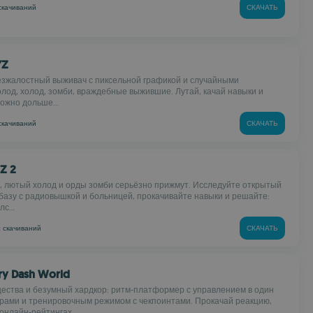
скачиваний
СКАЧАТЬ
YZ
зжалостный выживач с пиксельной графикой и случайными
олод, холод, зомби, враждебные выжившие. Лутай, качай навыки и
ожно дольше...
скачиваний
СКАЧАТЬ
yZ 2
, лютый холод и орды зомби серьёзно прижмут. Исследуйте открытый
 базу с радиовышкой и больницей, прокачивайте навыки и решайте:
с...
k
скачиваний
СКАЧАТЬ
ry Dash World
ества и безумный хардкор: ритм-платформер с управлением в один
ирами и тренировочным режимом с чекпоинтами. Прокачай реакцию,
онлайн-рейтингах...