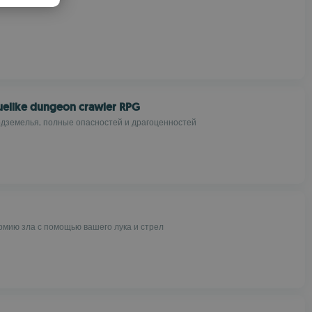
PANISH
OMANIAN
guelike dungeon crawler RPG
одземелья, полные опасностей и драгоценностей
рмию зла с помощью вашего лука и стрел