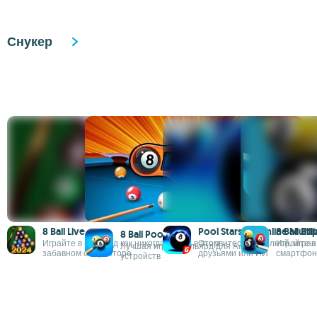
Снукер
8 Ball Live
Pool Stars 3D Online Mult
8 Ball Bill
8 Ball Pool
Играйте в бильярд как никогда ранее в этом
Оторвитесь по полной, играя 
Играйте в
Лучшая игра в бильярд для Android-
забавном симуляторе
друзьями или ИИ
смартфон
устройств