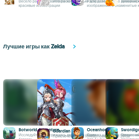
Весело раскрашивайте по номерам
Раскраски не только для детей
Раскрашивайте по номерам 
Дизайнерс
красивые иллюстрации
изображения и знаменитые 
Лучшие игры как Zelda
Botworld Adventure
Oceanhorn
Swordig
Guardian Tales
Исследуйте мир, сражаясь вместе со своими
Один из наиболее близких ан
Эпический
Приключенческая головоломка в духе Zelda