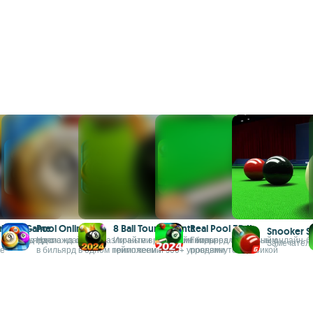
iplayer Game
iard
Pool Online
8 Ball Tournaments
Real Pool 3D II
Snooker S
в в бильярд с
 бильярд прямо на своем
Наслаждайтесь различными режимами игры
Играйте в оффлайн бильярд с реальным
Гиперреалистичный онлайн-би
Замечатель
е
в бильярд в одном приложении
геймплеем и 500+ уровнями
продвинутой физикой