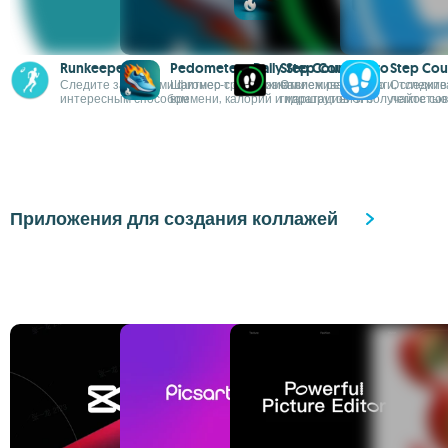
Runkeeper
Pedometer - Daily Step Counter
Step Counter Pro
Step Cou
Следите за вашими фитнес-тренировками
Шагомер с отслеживанием реального
Отслеживайте шаги, следите
Отслежива
интересным способом
времени, калорий и маршрутов GPS
гидратацией и получайте сов
легкостью
Приложения для создания коллажей