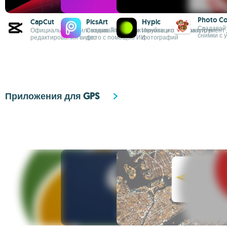
Photo Co
CapCut
PicsArt
Hypic
Создавай
Официальное приложение TikTok для
Создавайте, редактируйте и преобразуйте
Инновационный инструмент 
снимки с 
редактирования видео
фото с помощью ИИ
фотографий
Приложения для GPS