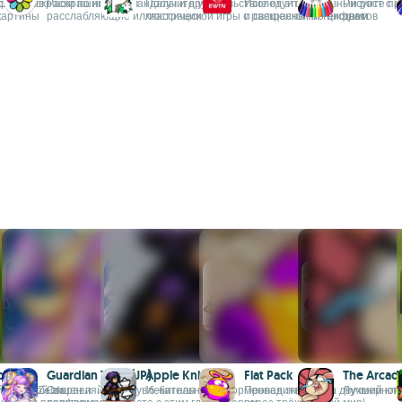
красивые
кие раскраски по номерам
Раскрашивайте мандалы и другие
Получите удовольствие от этой
Исследуйте духовный рост с 
Рисуйте пр
картины
расслабляющие иллюстрации
классической игры с раскраской по цифрам
и священными текстами
цветов
o
Guardian Tales (JP)
Apple Knight
Flat Pack
The Arcad
алогов Zelda
 ролевой экшен и
Отправляйтесь в увлекательные
16-битная платформенная экшн-игра
Проведите своего двухмерног
Лучший клон