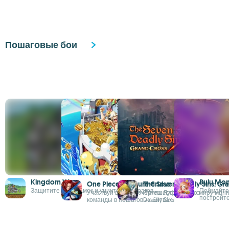
Пошаговые бои
Kingdom Wars
Bulu Mon
One Piece Treasure Cruise
The Seven Deadly Sins: Gr
Защитите свой замок и уничтожьте врагов
Поймайте 
Участвуй в приключениях Луффи и его
Путешествуйте по миру манг
постройт
команды в пошаговых битвах
Deadly Sins