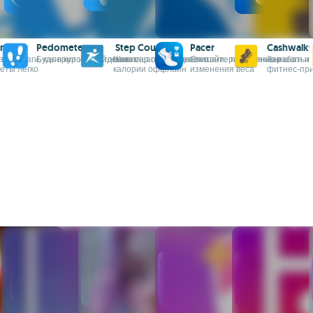
nter
Pedometer
Step Counter
Pacer
Cashwalk:
 за
йте шаги, калории и расстояние с
Будь в курсе пройденных шагов ежедневно
Шагомер отслеживает шаги, расстояние и
Считайте пройденные шаги и
Зарабатыва
еты легко
калории оффлайн
изменения веса
фитнес-пр