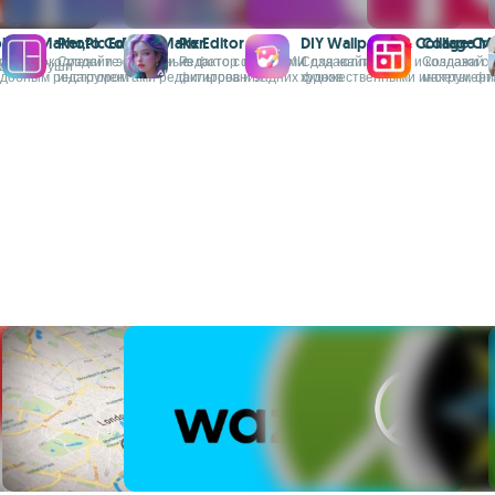
llage Maker,Pic Editor
Photo Collage Maker
Pix Editor
DIY Wallpaper & Collage Cra
Collage M
те фотоколлажи и эффектные
Создайте коллажи из фото с мощными
Редактор фото с ИИ для коллажей,
Создавайте обои и коллажи с
Создавай ф
для ретуши
удобным редактором
инструментами редактирования
фильтров и задних фонов
художественными инструмент
макеты, фи