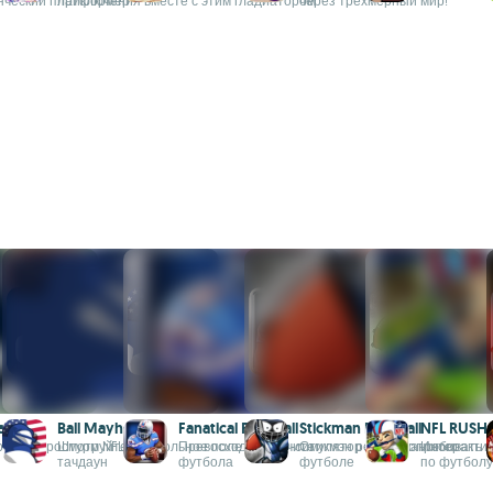
нческий платформер
приключения вместе с этим гладиатором
через трёхмерный мир!
 Pass
Ball Mayhem!
Fanatical Football
Stickman Football
NFL RUSH
афикой
рямой просмотр NFL
Штурмуйте футбольное поле и получите
Превосходный 3D-симулятор американского
Стикмэн решил попробовать с
Интерактив
тачдаун
футбола
футболе
по футболу