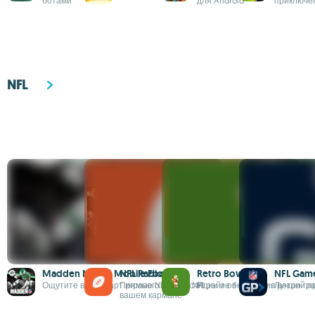
ботами
для Android
приключе
NFL
Madden NFL 26 Mobile Football
NFL Radio Live
Retro Bowl
NFL Game
Ощутите весь азарт игрового сезона NFL
Прямые NFL трансляции и обновления в
Играйте в футбол с ретро гр
Лучший п
вашем кармане