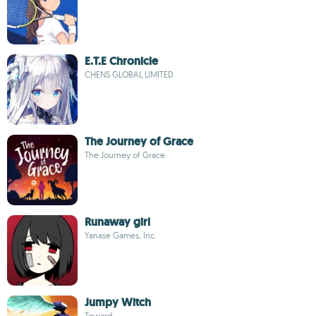
E.T.E Chronicle
CHENS GLOBAL LIMITED
The Journey of Grace
The Journey of Grace
Runaway girl
Yanase Games, Inc.
Jumpy Witch
Toward