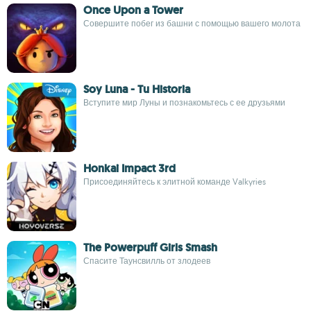
Once Upon a Tower
Совершите побег из башни с помощью вашего молота
Soy Luna - Tu Historia
Вступите мир Луны и познакомьтесь с ее друзьями
Honkai Impact 3rd
Присоединяйтесь к элитной команде Valkyries
The Powerpuff Girls Smash
Спасите Таунсвилль от злодеев