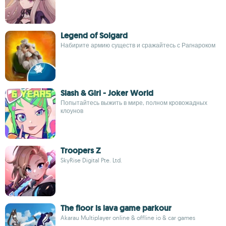
Legend of Solgard
Набирите армию существ и сражайтесь с Рагнароком
Slash & Girl - Joker World
Попытайтесь выжить в мире, полном кровожадных
клоунов
Troopers Z
SkyRise Digital Pte. Ltd.
The floor is lava game parkour
Akarau Multiplayer online & offline io & car games