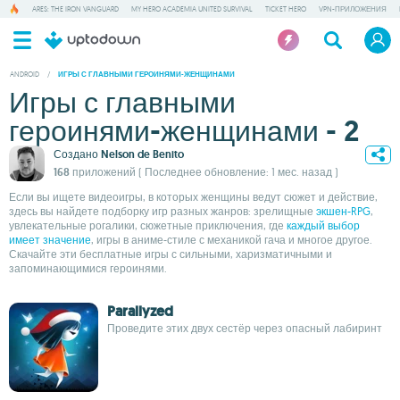
ARES: THE IRON VANGUARD
MY HERO ACADEMIA UNITED SURVIVAL
TICKET HERO
VPN-ПРИЛОЖЕНИЯ
ANDROID
/
ИГРЫ С ГЛАВНЫМИ ГЕРОИНЯМИ-ЖЕНЩИНАМИ
Игры с главными
героинями-женщинами - 2
Создано
Nelson de Benito
168 приложений
( Последнее обновление: 1 мес. назад )
Если вы ищете видеоигры, в которых женщины ведут сюжет и действие,
здесь вы найдете подборку игр разных жанров: зрелищные
экшен-RPG
,
увлекательные рогалики, сюжетные приключения, где
каждый выбор
имеет значение
, игры в аниме-стиле с механикой гача и многое другое.
Скачайте эти бесплатные игры с сильными, харизматичными и
запоминающимися героинями.
Parallyzed
Проведите этих двух сестёр через опасный лабиринт