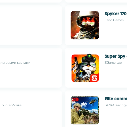
Spyker 170
Bano Games
Super Spy 
культовыми картами
ZGame Lab
Elite com
ounter-Strike
FAZRA Racing 