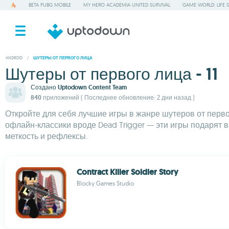
BETA PUBG MOBILE
MY HERO ACADEMIA UNITED SURVIVAL
GAME WORLD: LIFE 
ANDROID
/
ШУТЕРЫ ОТ ПЕРВОГО ЛИЦА
Шутеры от первого лица - 11
Создано
Uptodown Content Team
840 приложений
( Последнее обновление: 2 дни назад )
Откройте для себя лучшие игры в жанре шутеров от первого
офлайн-классики вроде Dead Trigger — эти игры подарят 
меткость и рефлексы.
Contract Killer Soldier Story
Blocky Games Studio