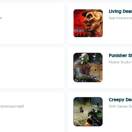
Living Dea
ке
App Interactiv
Punisher S
Mobile Studio
Creepy De
и происшествий
GHA Games De