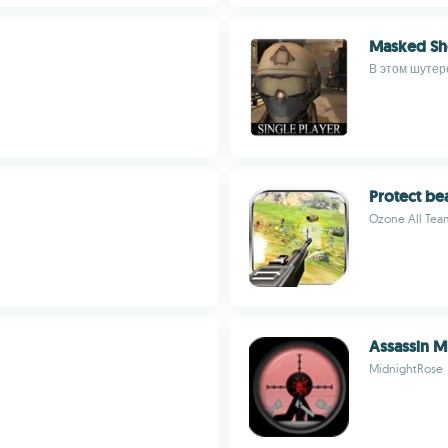
Masked Sho
В этом шутере
Protect be
Ozone All Tea
Assassin M
MidnightRose