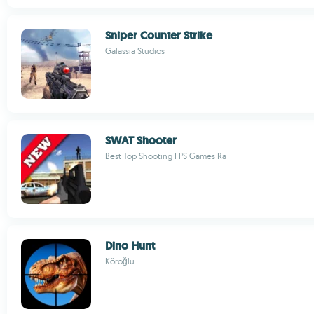
Sniper Counter Strike
Galassia Studios
SWAT Shooter
Best Top Shooting FPS Games Ra
Dino Hunt
Köroğlu