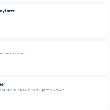
myForce
o
ий онлайн-шутер
ner
ельный FPS с выживанием и крафтом оружия