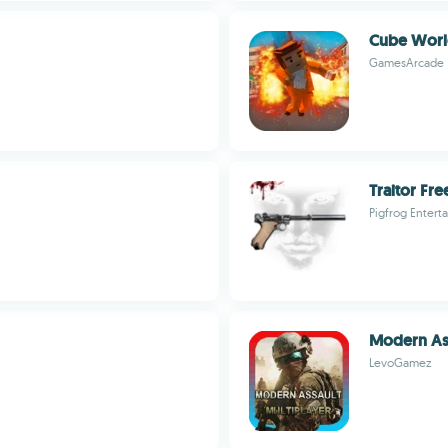
Cube Wor
GamesArcade
Traitor Fr
Pigfrog Entert
Modern Ass
LevoGamez