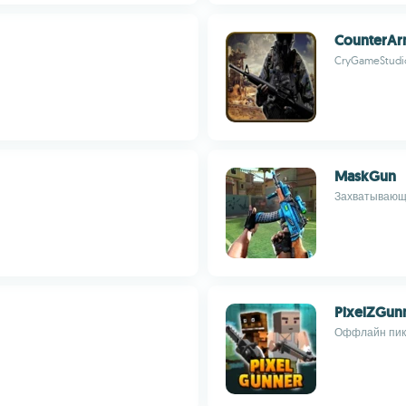
CounterAr
CryGameStudi
MaskGun
Захватывающ
PixelZGun
Оффлайн пикс