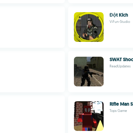
Đột Kích
ViFun-Studio
SWAT Shoo
ReadUpdates
Rifle Man S
Tops Game