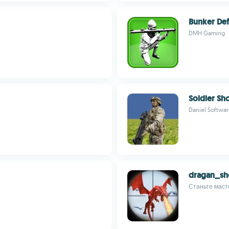
Bunker De
DMH Gaming
Soldier Sh
Daniel Softwar
dragan_s
Станьте маст