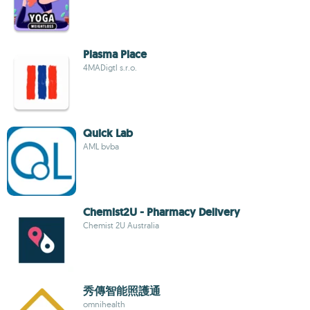
Plasma Place
4MADigtl s.r.o.
Quick Lab
AML bvba
Chemist2U - Pharmacy Delivery
Chemist 2U Australia
秀傳智能照護通
omnihealth