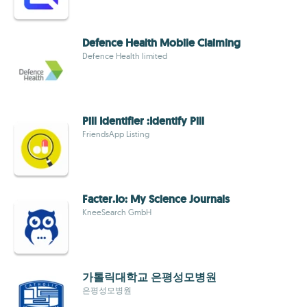
Defence Health Mobile Claiming
Defence Health limited
Pill Identifier :Identify Pill
FriendsApp Listing
Facter.Io: My Science Journals
KneeSearch GmbH
가톨릭대학교 은평성모병원
은평성모병원