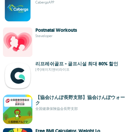
CabergsAPP
Postnatal Workouts
Steveloper
리프레쉬골프 - 골프시설 최대 80% 할인
(주)에이치앤비라이프
【協会けんぽ長野支部】協会けんぽウォー
ク
全国健康保険協会長野支部
Free BMI Calculator, Weight Lo