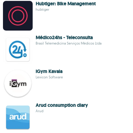
Hubtiger: Bike Management
hubtiger
Médico24hs - Teleconsulta
Brasil Telemedicina Serviços Médicos Ltda
iGym Kavala
Lexicon Software
Arud consumption diary
Arud