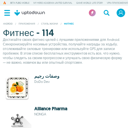
BETA PUBG MOBILE
MY HERO ACADEMIA UNITED SURVIVAL
GAME WORLD: LIFE STORY
VPN-ПРИЛОЖЕНИ
ANDROID
/
ПРИЛОЖЕНИЯ
/
СТИЛЬ ЖИЗНИ
/
ФИТНЕС
Фитнес - 114
Достигайте своих фитнес-целей с лучшими приложениями для Android.
Синхронизируйте носимые устройства, получайте награды за ходьбу,
отслеживайте силовые тренировки или используйте GPS для записи
пробежек. В этом списке бесплатных инструментов есть все, что нужно,
чтобы следить за своим прогрессом и улучшать свою физическую форму
— не важно, новичок вы или опытный спортсмен.
وصفات رجيم
DoDo Dev
Alliance Pharma
NONGA