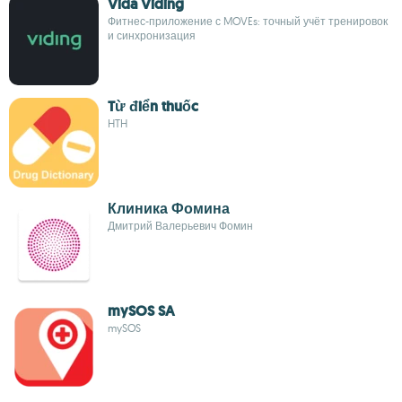
Vida Viding
Фитнес-приложение с MOVEs: точный учёт тренировок
и синхронизация
Từ điển thuốc
HTH
Клиника Фомина
Дмитрий Валерьевич Фомин
mySOS SA
mySOS