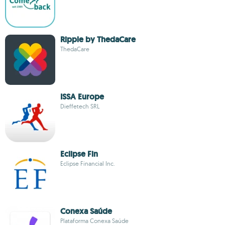
Ripple by ThedaCare
ThedaCare
ISSA Europe
Dieffetech SRL
Eclipse Fin
Eclipse Financial Inc.
Conexa Saúde
Plataforma Conexa Saúde