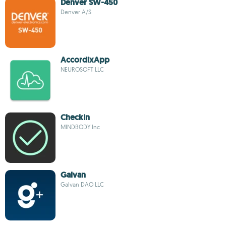
Denver SW-450
Denver A/S
AccordixApp
NEUROSOFT LLC
CheckIn
MINDBODY Inc
Galvan
Galvan DAO LLC