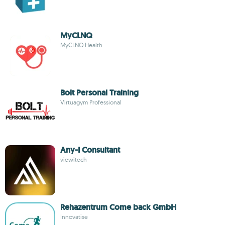
MyCLNQ
MyCLNQ Health
Bolt Personal Training
Virtuagym Professional
Any-I Consultant
viewitech
Rehazentrum Come back GmbH
Innovatise