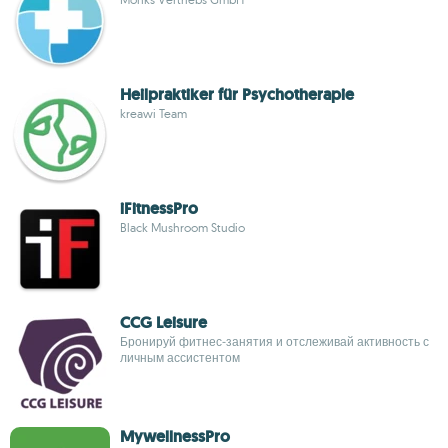
Heilpraktiker für Psychotherapie
kreawi Team
iFitnessPro
Black Mushroom Studio
CCG Leisure
Бронируй фитнес‑занятия и отслеживай активность с
личным ассистентом
MywellnessPro