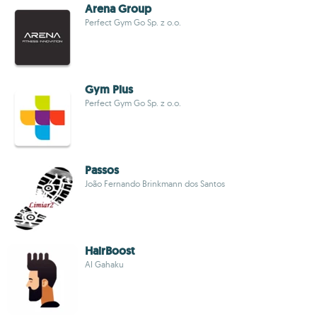
Arena Group
Perfect Gym Go Sp. z o.o.
Gym Plus
Perfect Gym Go Sp. z o.o.
Passos
João Fernando Brinkmann dos Santos
HairBoost
AI Gahaku