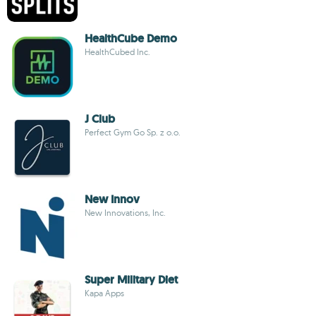
HealthCube Demo
HealthCubed Inc.
J Club
Perfect Gym Go Sp. z o.o.
New Innov
New Innovations, Inc.
Super Military Diet
Kapa Apps