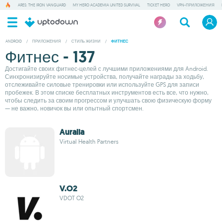
ARES: THE IRON VANGUARD
MY HERO ACADEMIA UNITED SURVIVAL
TICKET HERO
VPN-ПРИЛОЖЕНИЯ
ANDROID
/
ПРИЛОЖЕНИЯ
/
СТИЛЬ ЖИЗНИ
/
ФИТНЕС
Фитнес - 137
Достигайте своих фитнес-целей с лучшими приложениями для Android.
Синхронизируйте носимые устройства, получайте награды за ходьбу,
отслеживайте силовые тренировки или используйте GPS для записи
пробежек. В этом списке бесплатных инструментов есть все, что нужно,
чтобы следить за своим прогрессом и улучшать свою физическую форму
— не важно, новичок вы или опытный спортсмен.
Auralia
Virtual Health Partners
V.O2
VDOT O2