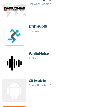
Hellwach Medien
Lífshlaupið
Advania hf
WhiteNoise
TT-Soft
CR Mobile
CentralReach, LLC.