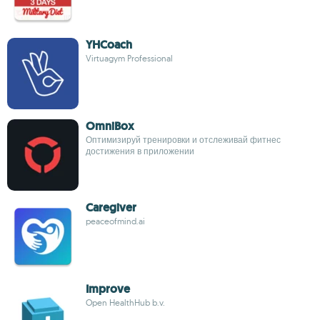
YHCoach
Virtuagym Professional
OmniBox
Оптимизируй тренировки и отслеживай фитнес
достижения в приложении
Caregiver
peaceofmind.ai
Improve
Open HealthHub b.v.