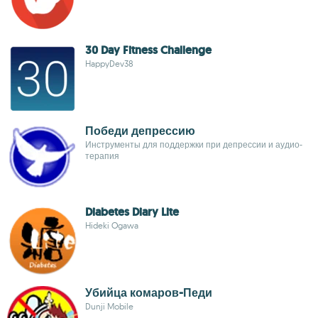
30 Day Fitness Challenge
HappyDev38
Победи депрессию
Инструменты для поддержки при депрессии и аудио-
терапия
Diabetes Diary Lite
Hideki Ogawa
Убийца комаров-Педи
Dunji Mobile