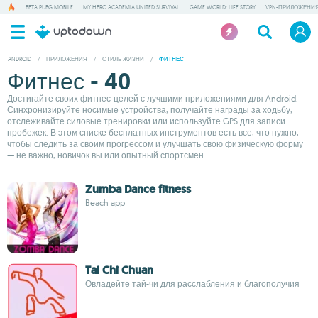
BETA PUBG MOBILE
MY HERO ACADEMIA UNITED SURVIVAL
GAME WORLD: LIFE STORY
VPN-ПРИЛОЖЕНИ
ANDROID
/
ПРИЛОЖЕНИЯ
/
СТИЛЬ ЖИЗНИ
/
ФИТНЕС
Фитнес - 40
Достигайте своих фитнес-целей с лучшими приложениями для Android.
Синхронизируйте носимые устройства, получайте награды за ходьбу,
отслеживайте силовые тренировки или используйте GPS для записи
пробежек. В этом списке бесплатных инструментов есть все, что нужно,
чтобы следить за своим прогрессом и улучшать свою физическую форму
— не важно, новичок вы или опытный спортсмен.
Zumba Dance fitness
Beach app
Tai Chi Chuan
Овладейте тай-чи для расслабления и благополучия