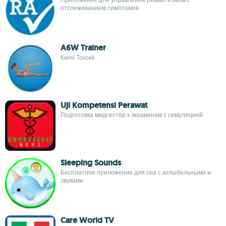
отслеживанием симптомов
A6W Trainer
Kamil Toszek
Uji Kompetensi Perawat
Подготовка медсестёр к экзаменам с симуляцией.
Sleeping Sounds
Бесплатное приложение для сна с колыбельными и
звуками
Care World TV