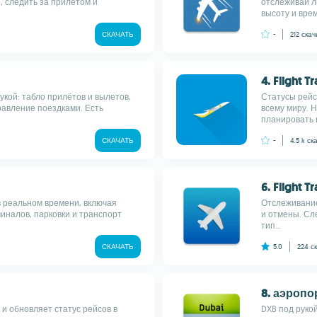
, следить за прилётом и
отслеживай л
высоту и врем
СКАЧАТЬ
-
212
скач
4. Flight T
кой: табло прилётов и вылетов,
Статусы рейс
равление поездками. Есть
всему миру. 
планировать п
СКАЧАТЬ
-
4.5 k
ск
6. Flight T
в реальном времени, включая
Отслеживание
иналов, парковки и транспорт
и отмены. Сл
тип...
СКАЧАТЬ
5.0
224
с
8. аэропо
и обновляет статус рейсов в
DXB под рукой