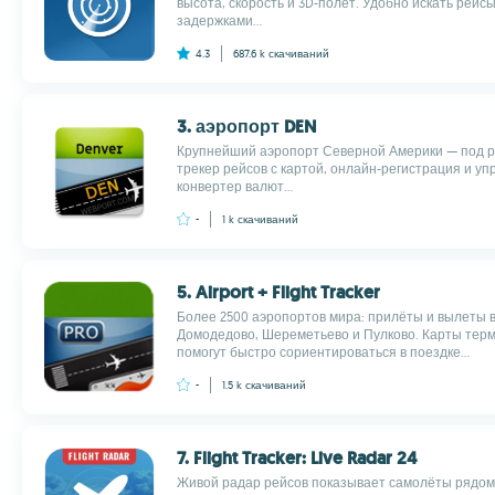
высота, скорость и 3D-полёт. Удобно искать рейсы
задержками...
4.3
687.6 k
скачиваний
3. аэропорт DEN
Крупнейший аэропорт Северной Америки — под ру
трекер рейсов с картой, онлайн-регистрация и уп
конвертер валют...
-
1 k
скачиваний
5. Airport + Flight Tracker
Более 2500 аэропортов мира: прилёты и вылеты 
Домодедово, Шереметьево и Пулково. Карты терм
помогут быстро сориентироваться в поездке...
-
1.5 k
скачиваний
7. Flight Tracker: Live Radar 24
Живой радар рейсов показывает самолёты рядом 