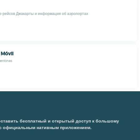
 рейсов Джакарты и информация об аэропортах
 Móvil
entinas
доставить бесплатный и открытый доступ к большому
е с официальным нативным приложением.