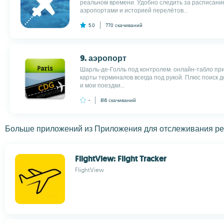
реальном времени. Удобно следить за расписани
аэропортами и историей перелётов...
5.0
770
скачиваний
9. аэропорт
Шарль-де-Голль под контролем: онлайн-табло при
карты терминалов всегда под рукой. Плюс поиск 
и мои поездки...
-
816
скачиваний
Больше приложений из Приложения для отслеживания р
FlightView: Flight Tracker
FlightView