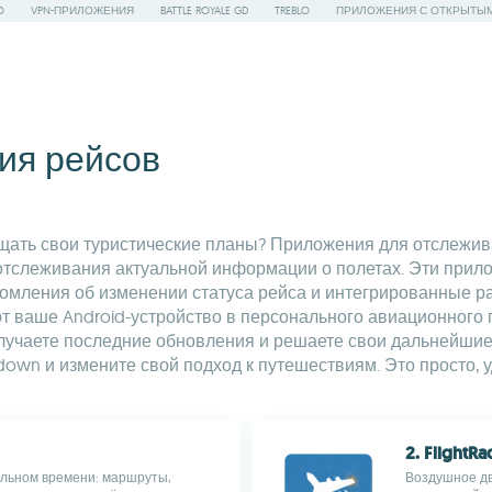
O
VPN-ПРИЛОЖЕНИЯ
BATTLE ROYALE GD
TREBLO
ПРИЛОЖЕНИЯ С ОТКРЫТЫ
ия рейсов
щать свои туристические планы? Приложения для отслежива
отслеживания актуальной информации о полетах. Эти прило
омления об изменении статуса рейса и интегрированные р
т ваше Android-устройство в персонального авиационного 
олучаете последние обновления и решаете свои дальнейши
wn и измените свой подход к путешествиям. Это просто, у
2. FlightRa
альном времени: маршруты,
Воздушное дв