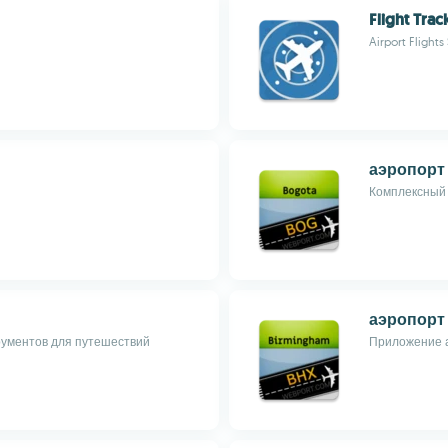
Flight Trac
Airport Flights
аэропорт
Комплексный 
аэропорт
рументов для путешествий
Приложение а