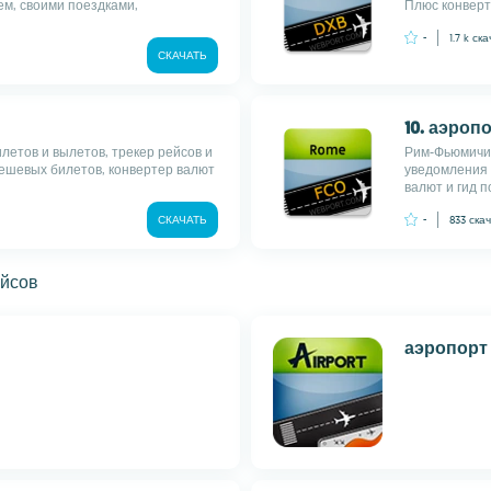
ем, своими поездками,
Плюс конверт
-
1.7 k
ска
СКАЧАТЬ
10. аэроп
летов и вылетов, трекер рейсов и
Рим-Фьюмичин
дешевых билетов, конвертер валют
уведомления 
валют и гид по
СКАЧАТЬ
-
833
ска
ейсов
аэропорт