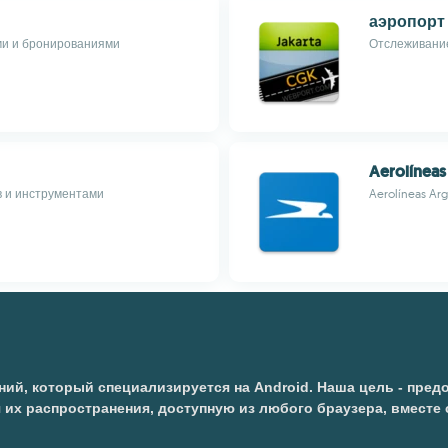
аэропорт
ми и бронированиями
Отслеживание
Aerolíneas
в и инструментами
Aerolíneas Arg
ий, который специализируется на Android. Наша цель - пре
я их распространения, доступную из любого браузера, вмест