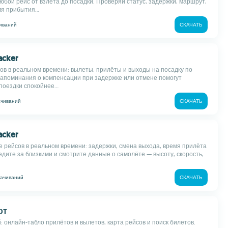
юбой рейс от взлёта до посадки. Проверяй статус, задержки, маршрут,
я прибытия...
иваний
СКАЧАТЬ
racker
ов в реальном времени: вылеты, прилёты и выходы на посадку по
Напоминания о компенсации при задержке или отмене помогут
оездки спокойнее...
ачиваний
СКАЧАТЬ
racker
 рейсов в реальном времени: задержки, смена выхода, время прилёта
едите за близкими и смотрите данные о самолёте — высоту, скорость,
качиваний
СКАЧАТЬ
рт
: онлайн-табло прилётов и вылетов, карта рейсов и поиск билетов.