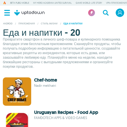
BETA PUBG MOBILE
MY HERO ACADEMIA UNITED SURVIVAL
GAME WORLD: LIFE STORY
VPN-ПРИЛОЖЕНИ
ANDROID
/
ПРИЛОЖЕНИЯ
/
СТИЛЬ ЖИЗНИ
/
ЕДА И НАПИТКИ
Еда и напитки - 20
Превратите смартфон в личного шеф-повара и кулинарного помощника
благодаря этим бесплатным приложениям. Сканируйте продукты, чтобы
получать подробную информацию о питательной ценности, создавайте
креативные рецепты из ингредиентов, которые есть дома, или
заказывайте любимую еду. Планируйте меню на неделю, находите
ближайшие рестораны с выгодными предложениями и организуйте
покупки продуктов..
Chef-home
Nadir mekhatri
Uruguayan Recipes - Food App
FAMDOTECH APPS & VIDEO GAMES