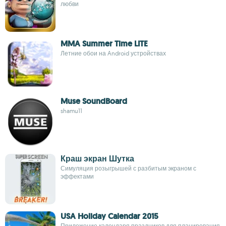
любви
MMA Summer Time LITE
Летние обои на Android устройствах
Muse SoundBoard
shamu11
Краш экран Шутка
Симуляция розыгрышей с разбитым экраном с
эффектами
USA Holiday Calendar 2015
Приложение календаря праздников для планирования