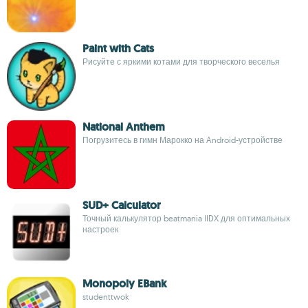
Paint with Cats
Рисуйте с яркими котами для творческого веселья
National Anthem
Погрузитесь в гимн Марокко на Android-устройстве
SUD+ Calculator
Точный калькулятор beatmania IIDX для оптимальных
настроек
Monopoly EBank
studenttwok