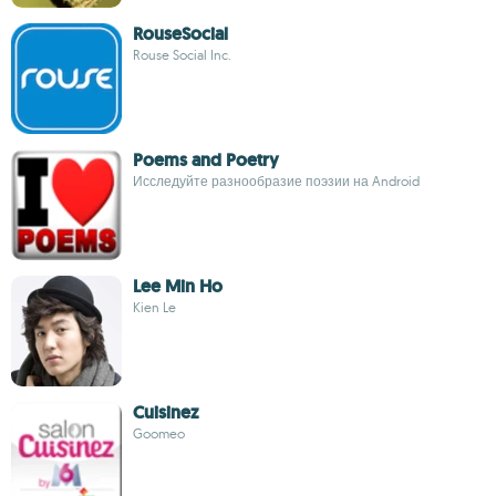
RouseSocial
Rouse Social Inc.
Poems and Poetry
Исследуйте разнообразие поэзии на Android
Lee Min Ho
Kien Le
Cuisinez
Goomeo