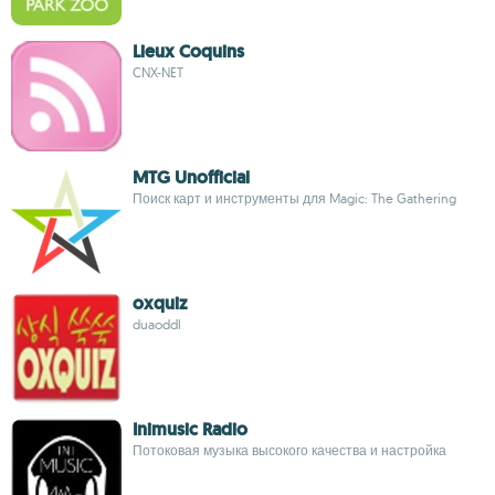
Lieux Coquins
CNX-NET
MTG Unofficial
Поиск карт и инструменты для Magic: The Gathering
oxquiz
duaoddl
Inimusic Radio
Потоковая музыка высокого качества и настройка