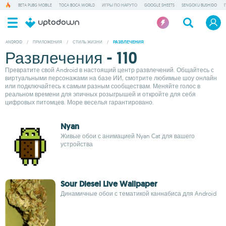
BETA PUBG MOBILE
TOCA BOCA WORLD
ИГРЫ ПО НАРУТО
GOOGLE SHEETS
SENGOKU BUSHIDO
ANDROID
/
ПРИЛОЖЕНИЯ
/
СТИЛЬ ЖИЗНИ
/
РАЗВЛЕЧЕНИЯ
Развлечения - 110
Превратите свой Android в настоящий центр развлечений. Общайтесь с
виртуальными персонажами на базе ИИ, смотрите любимые шоу онлайн
или подключайтесь к самым разным сообществам. Меняйте голос в
реальном времени для эпичных розыгрышей и откройте для себя
цифровых питомцев. Море веселья гарантировано.
Nyan
Живые обои с анимацией Nyan Cat для вашего
устройства
Sour Diesel Live Wallpaper
Динамичные обои с тематикой каннабиса для Android