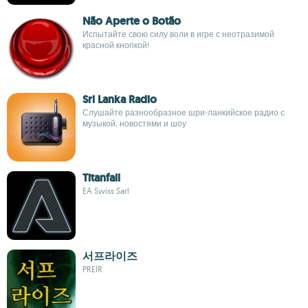
Não Aperte o Botão
Испытайте свою силу воли в игре с неотразимой
красной кнопкой!
Sri Lanka Radio
Слушайте разнообразное шри-ланкийское радио с
музыкой, новостями и шоу
Titanfall
EA Swiss Sarl
서프라이즈
PREIR