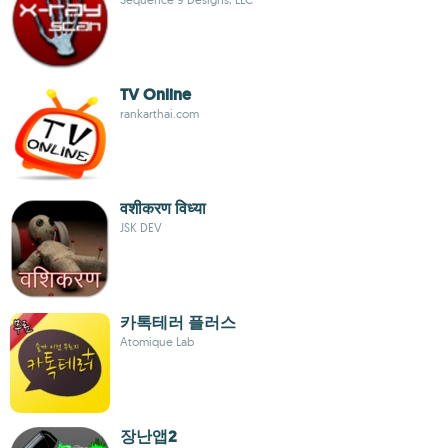
TV Online
rankarthai.com
वशीकरण विध्या
JSK DEV
카톡테러 플러스
Atomique Lab
장난앱2