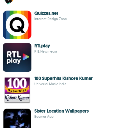
Quizzes.net
Internet Design Zone
RTLplay
RTL Newmedia
100 Superhits Kishore Kumar
Universal Music India
Sister Location Wallpapers
Boomer App