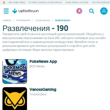
BETA PUBG MOBILE
MY HERO ACADEMIA UNITED SURVIVAL
GAME WORLD: LIFE STORY
VPN-ПРИЛОЖЕНИ
ANDROID
/
ПРИЛОЖЕНИЯ
/
СТИЛЬ ЖИЗНИ
/
РАЗВЛЕЧЕНИЯ
Развлечения - 190
Превратите свой Android в настоящий центр развлечений. Общайтесь с
виртуальными персонажами на базе ИИ, смотрите любимые шоу онлайн
или подключайтесь к самым разным сообществам. Меняйте голос в
реальном времени для эпичных розыгрышей и откройте для себя
цифровых питомцев. Море веселья гарантировано.
PokeNews App
DCG Media
VanossGaming
TrivisionZero