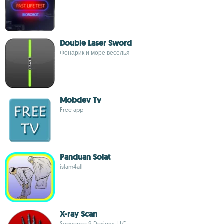
Double Laser Sword
Фонарик и море веселья
Mobdev Tv
Free app
Panduan Solat
islam4all
X-ray Scan
Sequence 9 Designs, LLC