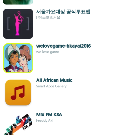
서울가요대상 공식투표앱
(주)스포츠서울
welovegame-hkayat2016
we love game
All African Music
Smart Apps Gallery
Mix FM KSA
Freddy Akl