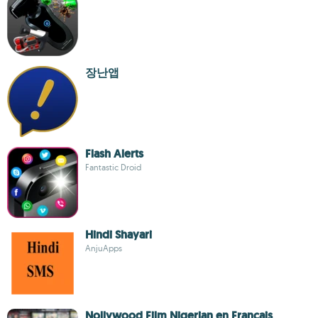
장난앱
Flash Alerts
Fantastic Droid
Hindi Shayari
AnjuApps
Nollywood Film Nigerian en Français