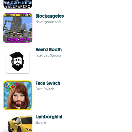
Blockangeles
Nevergreen soft
Beard Booth
Pixel Bay Studios
Face Switch
Face Switch
Lamborghini
Skvere