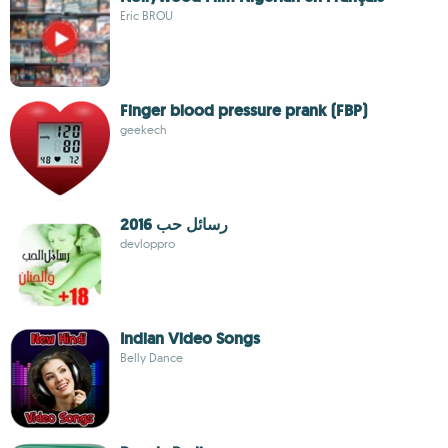
Eric BROU
Finger blood pressure prank (FBP)
geekech
رسائل حب 2016
devloppro
Indian Video Songs
Belly Dance