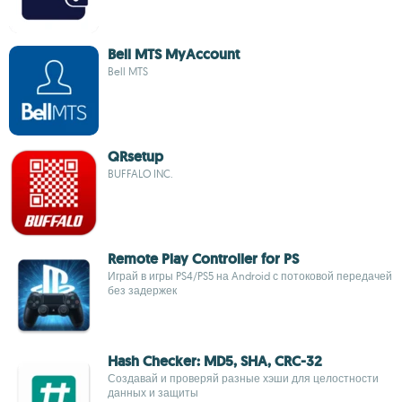
Bell MTS MyAccount
Bell MTS
QRsetup
BUFFALO INC.
Remote Play Controller for PS
Играй в игры PS4/PS5 на Android с потоковой передачей
без задержек
Hash Checker: MD5, SHA, CRC-32
Создавай и проверяй разные хэши для целостности
данных и защиты