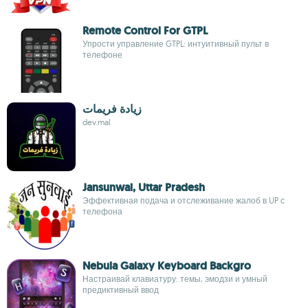
Remote Control For GTPL
Упрости управление GTPL: интуитивный пульт в
телефоне
زيادة فريمات
dev.mal
Jansunwai, Uttar Pradesh
Эффективная подача и отслеживание жалоб в UP с
телефона
Nebula Galaxy Keyboard Backgro
Настраивай клавиатуру: темы, эмодзи и умный
предиктивный ввод