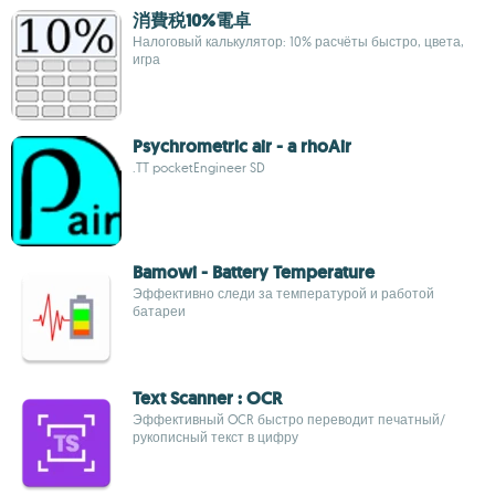
消費税10%電卓
Налоговый калькулятор: 10% расчёты быстро, цвета,
игра
Psychrometric air - a rhoAir
.TT pocketEngineer SD
Bamowi - Battery Temperature
Эффективно следи за температурой и работой
батареи
Text Scanner : OCR
Эффективный OCR быстро переводит печатный/
рукописный текст в цифру