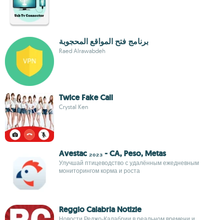
برنامج فتح المواقع المحجوبة
Raed Alrawabdeh
Twice Fake Call
Crystal Ken
Avestac ₂₀₂₃ - CA, Peso, Metas
Улучшай птицеводство с удалённым ежедневным
мониторингом корма и роста
Reggio Calabria Notizie
Новости Реджо-Калабрии в реальном времени и