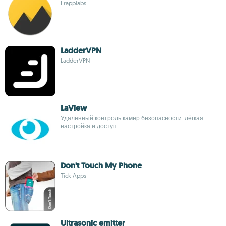
Frapplabs
LadderVPN
LadderVPN
LaView
Удалённый контроль камер безопасности: лёгкая
настройка и доступ
Don't Touch My Phone
Tick Apps
Ultrasonic emitter