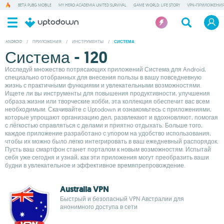
BETA PUBG MOBILE
MY HERO ACADEMIA UNITED SURVIVAL
GAME WORLD: LIFE STORY
VPN-ПРИЛОЖЕНИ
ANDROID
/
ПРИЛОЖЕНИЯ
/
ИНСТРУМЕНТЫ
/
СИСТЕМА
Система - 120
Исследуй множество потрясающих приложений Система для Android,
специально отобранных для внесения пользы в вашу повседневную
жизнь с практичными функциями и увлекательными возможностями.
Ищете ли вы инструменты для повышения продуктивности, улучшения
образа жизни или творческие хобби, эта коллекция обеспечит вас всем
необходимым. Скачивайте с Uptodown и ознакомьтесь с приложениями,
которые упрощают организацию дел, развлекают и вдохновляют, помогая
с лёгкостью справляться с делами и приятно отдыхать. Больше того,
каждое приложение разработано с упором на удобство использования,
чтобы их можно было легко интегрировать в ваш ежедневный распорядок.
Пусть ваш смартфон станет порталом к новым возможностям. Испытай
себя уже сегодня и узнай, как эти приложения могут преобразить ваши
будни в увлекательное и эффективное времяпрепровождение.
Australia VPN
Быстрый и безопасный VPN Австралии для
анонимного доступа в сети