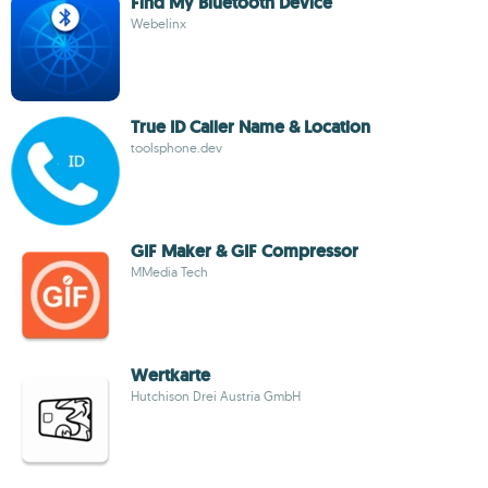
Find My Bluetooth Device
Webelinx
True ID Caller Name & Location
toolsphone.dev
GIF Maker & GIF Compressor
MMedia Tech
Wertkarte
Hutchison Drei Austria GmbH