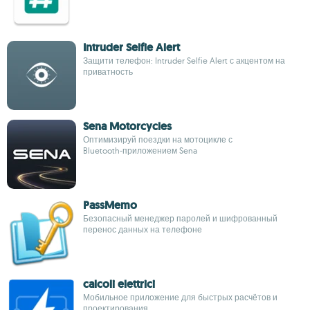
Intruder Selfie Alert
Защити телефон: Intruder Selfie Alert с акцентом на
приватность
Sena Motorcycles
Оптимизируй поездки на мотоцикле с
Bluetooth‑приложением Sena
PassMemo
Безопасный менеджер паролей и шифрованный
перенос данных на телефоне
calcoli elettrici
Мобильное приложение для быстрых расчётов и
проектирования