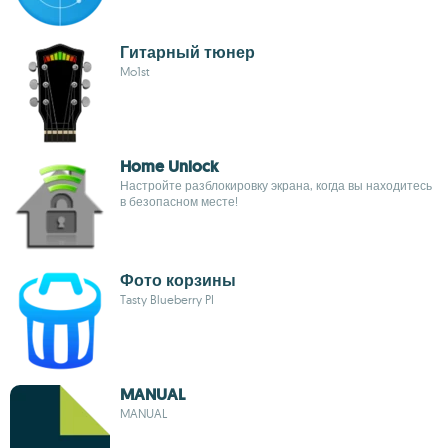
Гитарный тюнер
Mo1st
Home Unlock
Настройте разблокировку экрана, когда вы находитесь
в безопасном месте!
Фото корзины
Tasty Blueberry PI
MANUAL
MANUAL