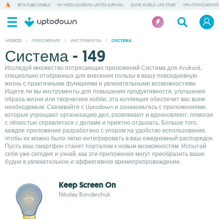
BETA PUBG MOBILE
MY HERO ACADEMIA UNITED SURVIVAL
GAME WORLD: LIFE STORY
VPN-ПРИЛОЖЕНИ
ANDROID
/
ПРИЛОЖЕНИЯ
/
ИНСТРУМЕНТЫ
/
СИСТЕМА
Система - 149
Исследуй множество потрясающих приложений Система для Android,
специально отобранных для внесения пользы в вашу повседневную
жизнь с практичными функциями и увлекательными возможностями.
Ищете ли вы инструменты для повышения продуктивности, улучшения
образа жизни или творческие хобби, эта коллекция обеспечит вас всем
необходимым. Скачивайте с Uptodown и ознакомьтесь с приложениями,
которые упрощают организацию дел, развлекают и вдохновляют, помогая
с лёгкостью справляться с делами и приятно отдыхать. Больше того,
каждое приложение разработано с упором на удобство использования,
чтобы их можно было легко интегрировать в ваш ежедневный распорядок.
Пусть ваш смартфон станет порталом к новым возможностям. Испытай
себя уже сегодня и узнай, как эти приложения могут преобразить ваши
будни в увлекательное и эффективное времяпрепровождение.
Keep Screen On
Nikolay Bondarchuk