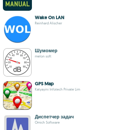
Wake On LAN
Reinhard Alischer
Шумомер
melon soft
GPS Map
Katyayini Infotech Private Lim
Диспетчер задач
Omich Software