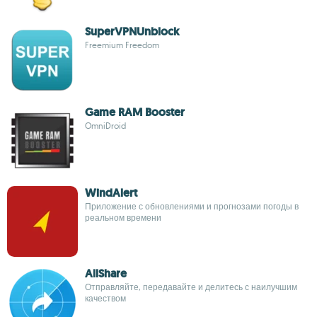
SuperVPNUnblock
Freemium Freedom
Game RAM Booster
OmniDroid
WindAlert
Приложение с обновлениями и прогнозами погоды в
реальном времени
AllShare
Отправляйте, передавайте и делитесь с наилучшим
качеством