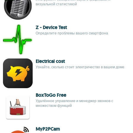
визуальной статистикой
Z - Device Test
Определите проблемы вашего смартфона
Electrical cost
Узнайте, сколько стоит электричество в вашем доме
BoxToGo Free
Удалённое управление и менеджер звонков с
множеством функций
MyP2PCam