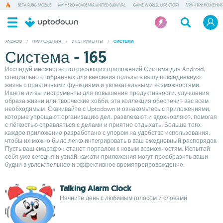
BETA PUBG MOBILE
MY HERO ACADEMIA UNITED SURVIVAL
GAME WORLD: LIFE STORY
VPN-ПРИЛОЖЕНИ
ANDROID
/
ПРИЛОЖЕНИЯ
/
ИНСТРУМЕНТЫ
/
СИСТЕМА
Система - 165
Исследуй множество потрясающих приложений Система для Android,
специально отобранных для внесения пользы в вашу повседневную
жизнь с практичными функциями и увлекательными возможностями.
Ищете ли вы инструменты для повышения продуктивности, улучшения
образа жизни или творческие хобби, эта коллекция обеспечит вас всем
необходимым. Скачивайте с Uptodown и ознакомьтесь с приложениями,
которые упрощают организацию дел, развлекают и вдохновляют, помогая
с лёгкостью справляться с делами и приятно отдыхать. Больше того,
каждое приложение разработано с упором на удобство использования,
чтобы их можно было легко интегрировать в ваш ежедневный распорядок.
Пусть ваш смартфон станет порталом к новым возможностям. Испытай
себя уже сегодня и узнай, как эти приложения могут преобразить ваши
будни в увлекательное и эффективное времяпрепровождение.
Talking Alarm Clock
Начните день с любимым голосом и словами