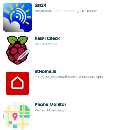
Sat24
Актуальный прогноз погоды в Европе
RasPi Check
Michael Prankl
atHome.lu
Найдите дом своей мечты в Люксембурге
Phone Monitor
William Monitoring