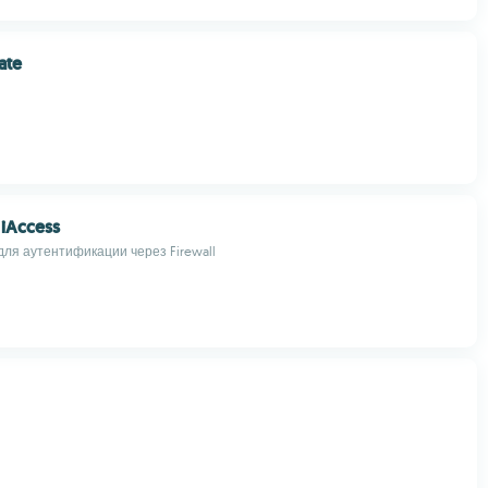
ate
iAccess
ля аутентификации через Firewall