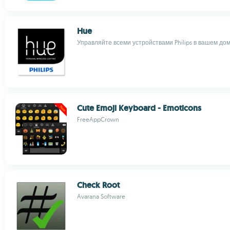
Hue
Управляйте всеми устройствами Philips в вашем дом
Cute Emoji Keyboard - Emoticons
FreeAppCrown
Check Root
Avarana Software