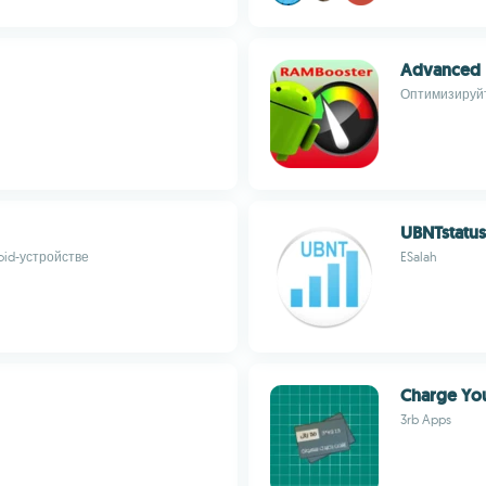
Advanced 
Оптимизируйт
UBNTstatus
oid-устройстве
ESalah
Charge Yo
3rb Apps