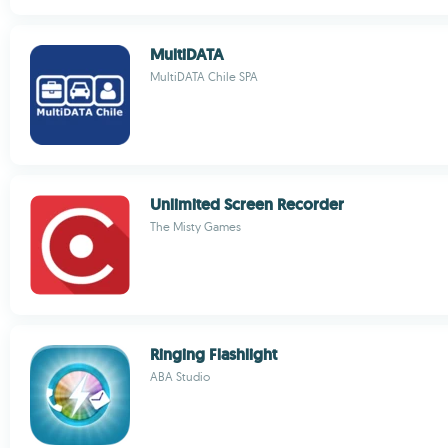
MultiDATA
MultiDATA Chile SPA
Unlimited Screen Recorder
The Misty Games
Ringing Flashlight
ABA Studio