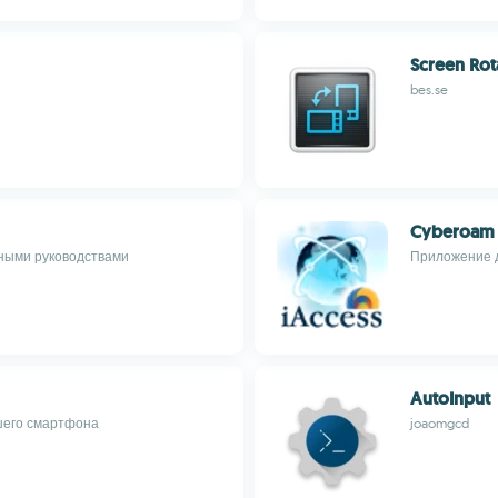
Screen Rot
bes.se
Cyberoam 
тными руководствами
Приложение д
AutoInput
шего смартфона
joaomgcd