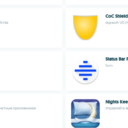
CoC Shield
йства
digrasoft UG 
Status Bar 
Suriv
Nights Ke
асчетным приложением
Управляйте в