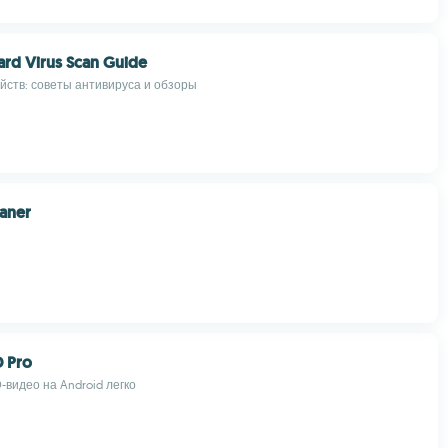
rd Virus Scan Guide
йств: советы антивируса и обзоры
aner
D Pro
-видео на Android легко