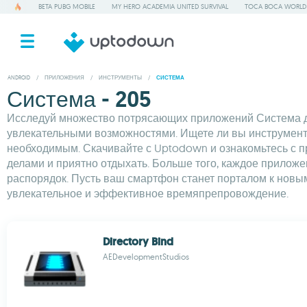
BETA PUBG MOBILE
MY HERO ACADEMIA UNITED SURVIVAL
TOCA BOCA WORLD
ANDROID
/
ПРИЛОЖЕНИЯ
/
ИНСТРУМЕНТЫ
/
СИСТЕМА
Система - 205
Исследуй множество потрясающих приложений Система дл
увлекательными возможностями. Ищете ли вы инструменты
необходимым. Скачивайте с Uptodown и ознакомьтесь с п
делами и приятно отдыхать. Больше того, каждое прилож
распорядок. Пусть ваш смартфон станет порталом к новым
увлекательное и эффективное времяпрепровождение.
Directory Bind
AEDevelopmentStudios