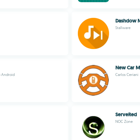
Dashdow M
Stallware
New Car 
 Android
Carlos Ceriani
ServeRed
NOC Zone