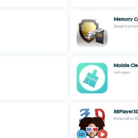
Memory Ca
Защита устро
Mobile Cle
carlrogers
RBPlayer3
Испытайте 3D