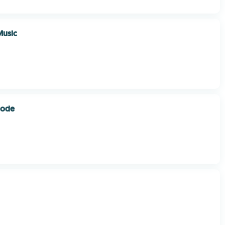
usic
Mode