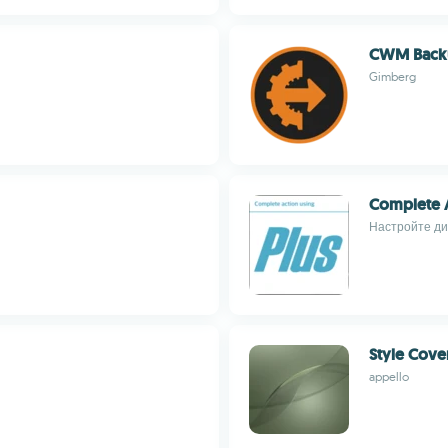
CWM Back
Gimberg
Complete A
Настройте ди
Style Cover
appello