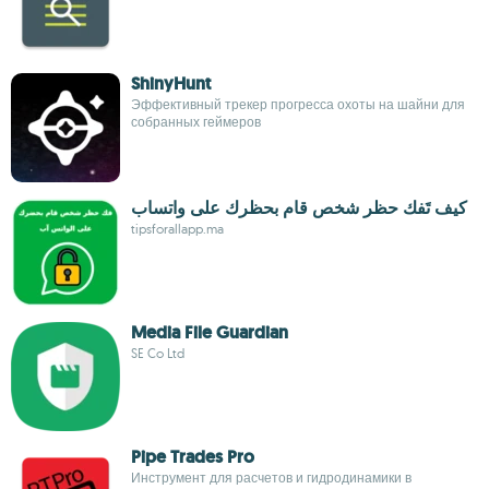
ShinyHunt
Эффективный трекер прогресса охоты на шайни для
собранных геймеров
كيف تَفك حظر شخص قام بحظرك على واتساب
tipsforallapp.ma
Media File Guardian
SE Co Ltd
Pipe Trades Pro
Инструмент для расчетов и гидродинамики в