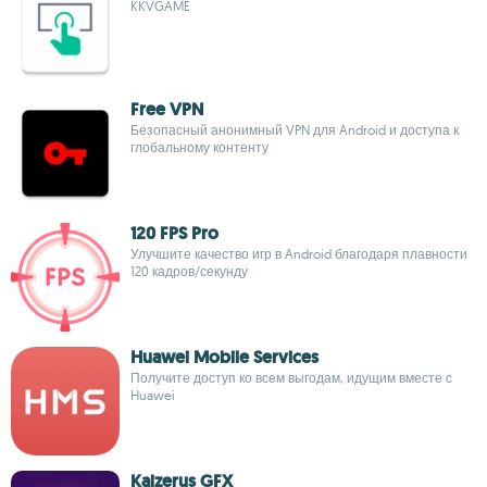
KKVGAME
Free VPN
Безопасный анонимный VPN для Android и доступа к
глобальному контенту
120 FPS Pro
Улучшите качество игр в Android благодаря плавности
120 кадров/секунду
Huawei Mobile Services
Получите доступ ко всем выгодам, идущим вместе с
Huawei
Kaizerus GFX