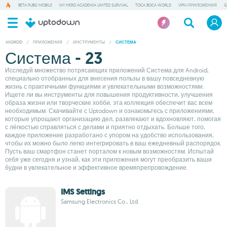
BETA PUBG MOBILE
MY HERO ACADEMIA UNITED SURVIVAL
TOCA BOCA WORLD
VPN-ПРИЛОЖЕНИЯ
G
ANDROID
/
ПРИЛОЖЕНИЯ
/
ИНСТРУМЕНТЫ
/
СИСТЕМА
Система - 23
Исследуй множество потрясающих приложений Система для Android,
специально отобранных для внесения пользы в вашу повседневную
жизнь с практичными функциями и увлекательными возможностями.
Ищете ли вы инструменты для повышения продуктивности, улучшения
образа жизни или творческие хобби, эта коллекция обеспечит вас всем
необходимым. Скачивайте с Uptodown и ознакомьтесь с приложениями,
которые упрощают организацию дел, развлекают и вдохновляют, помогая
с лёгкостью справляться с делами и приятно отдыхать. Больше того,
каждое приложение разработано с упором на удобство использования,
чтобы их можно было легко интегрировать в ваш ежедневный распорядок.
Пусть ваш смартфон станет порталом к новым возможностям. Испытай
себя уже сегодня и узнай, как эти приложения могут преобразить ваши
будни в увлекательное и эффективное времяпрепровождение.
IMS Settings
Samsung Electronics Co., Ltd.