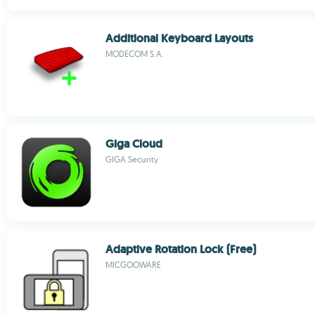
Additional Keyboard Layouts
MODECOM S.A.
Giga Cloud
GIGA Security
Adaptive Rotation Lock (Free)
MICGOOWARE