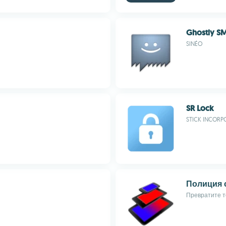
Ghostly S
SINÉO
SR Lock
STICK INCORP
Полиция 
Превратите т