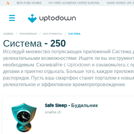
BETA PUBG MOBILE
MY HERO ACADEMIA UNITED SURVIVAL
GAME WORLD: LIFE 
ANDROID
/
ПРИЛОЖЕНИЯ
/
ИНСТРУМЕНТЫ
/
СИСТЕМА
Система - 250
Исследуй множество потрясающих приложений Система дл
увлекательными возможностями. Ищете ли вы инструменты
необходимым. Скачивайте с Uptodown и ознакомьтесь с п
делами и приятно отдыхать. Больше того, каждое прилож
распорядок. Пусть ваш смартфон станет порталом к новым
увлекательное и эффективное времяпрепровождение.
Safe Sleep - Будильник
smallte.ch