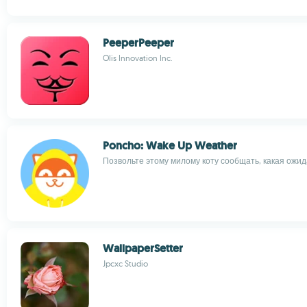
PeeperPeeper
Olis Innovation Inc.
Poncho: Wake Up Weather
Позвольте этому милому коту сообщать, какая ожид
WallpaperSetter
Jpcxc Studio