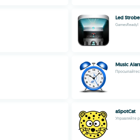
Led Strobe 
GamesReady1
Music Alar
Просыпайтесь
aSpotCat
Управляйте р