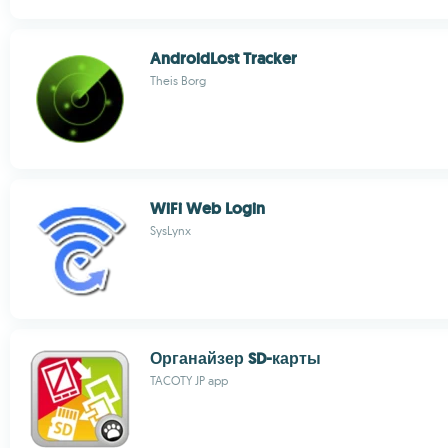
AndroidLost Tracker
Theis Borg
WiFi Web Login
SysLynx
Органайзер SD-карты
TACOTY JP app