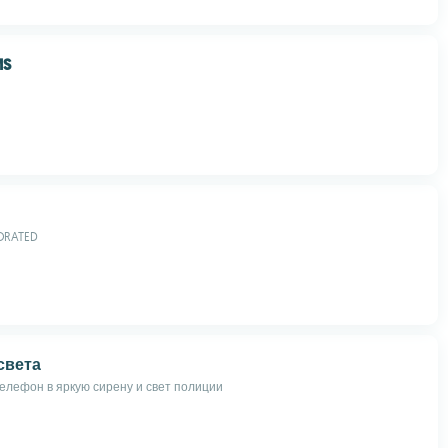
MS
ORATED
света
елефон в яркую сирену и свет полиции