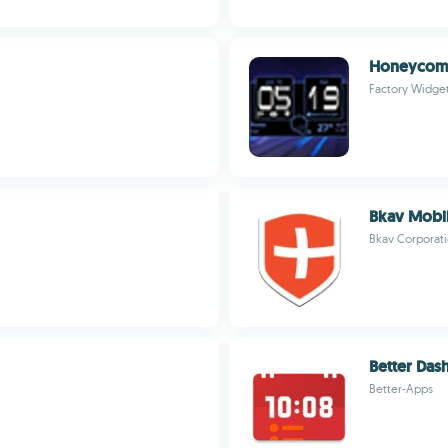
Honeycomb
Factory Widge
Bkav Mobil
Bkav Corporat
Better Das
Better-Apps