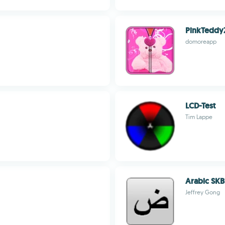
PinkTeddy
domoreapp
LCD-Test
Tim Lappe
Arabic SKB
Jeffrey Gong