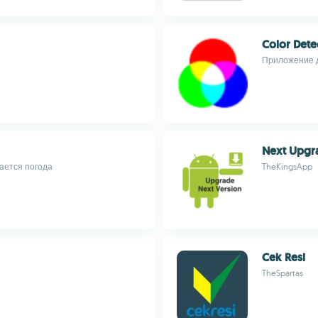
Color Dete
Приложение д
Next Upgr
ается погода
TheKingsApp
Cek Resi
TheSpartas