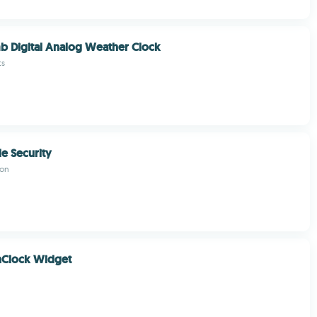
 Digital Analog Weather Clock
ts
e Security
ion
hClock Widget