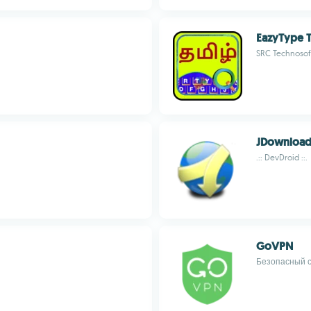
EazyType 
SRC Technosoft
JDownload
.:: DevDroid ::.
GoVPN
Безопасный с