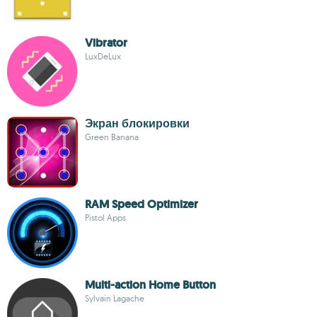
Vibrator
LuxDeLux
Экран блокировки
Green Banana
RAM Speed Optimizer
Pistol Apps
Multi-action Home Button
Sylvain Lagache