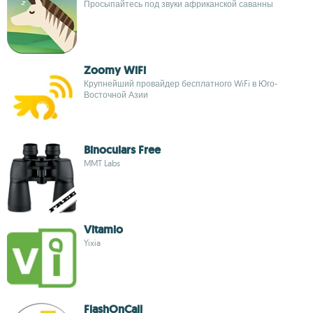
Просыпайтесь под звуки африканской саванны
Zoomy WiFi
Крупнейший провайдер бесплатного WiFi в Юго-
Восточной Азии
Binoculars Free
MMT Labs
Vitamio
Yixia
FlashOnCall