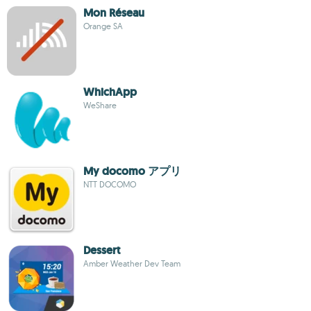
Mon Réseau
Orange SA
WhichApp
WeShare
My docomo アプリ
NTT DOCOMO
Dessert
Amber Weather Dev Team