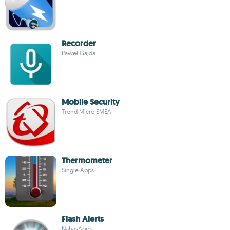
Recorder
Paweł Gajda
Mobile Security
Trend Micro EMEA
Thermometer
Single Apps
Flash Alerts
NahasApps