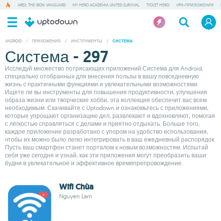
ARES: THE IRON VANGUARD
MY HERO ACADEMIA UNITED SURVIVAL
TICKET HERO
VPN-ПРИЛОЖЕНИЯ
ANDROID
/
ПРИЛОЖЕНИЯ
/
ИНСТРУМЕНТЫ
/
СИСТЕМА
Система - 297
Исследуй множество потрясающих приложений Система для Android,
специально отобранных для внесения пользы в вашу повседневную
жизнь с практичными функциями и увлекательными возможностями.
Ищете ли вы инструменты для повышения продуктивности, улучшения
образа жизни или творческие хобби, эта коллекция обеспечит вас всем
необходимым. Скачивайте с Uptodown и ознакомьтесь с приложениями,
которые упрощают организацию дел, развлекают и вдохновляют, помогая
с лёгкостью справляться с делами и приятно отдыхать. Больше того,
каждое приложение разработано с упором на удобство использования,
чтобы их можно было легко интегрировать в ваш ежедневный распорядок.
Пусть ваш смартфон станет порталом к новым возможностям. Испытай
себя уже сегодня и узнай, как эти приложения могут преобразить ваши
будни в увлекательное и эффективное времяпрепровождение.
Wifi Chùa
Nguyen Lam