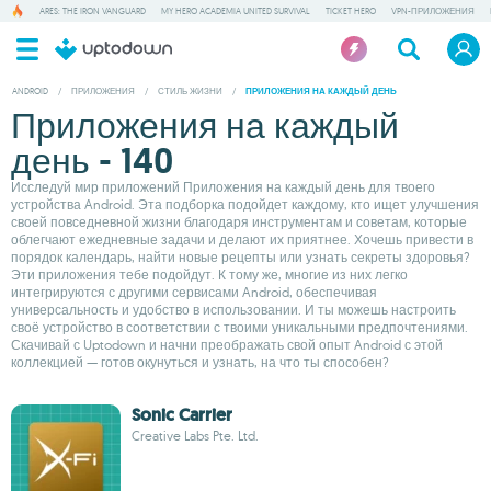
ARES: THE IRON VANGUARD
MY HERO ACADEMIA UNITED SURVIVAL
TICKET HERO
VPN-ПРИЛОЖЕНИЯ
ANDROID
/
ПРИЛОЖЕНИЯ
/
СТИЛЬ ЖИЗНИ
/
ПРИЛОЖЕНИЯ НА КАЖДЫЙ ДЕНЬ
Приложения на каждый
день - 140
Исследуй мир приложений Приложения на каждый день для твоего
устройства Android. Эта подборка подойдет каждому, кто ищет улучшения
своей повседневной жизни благодаря инструментам и советам, которые
облегчают ежедневные задачи и делают их приятнее. Хочешь привести в
порядок календарь, найти новые рецепты или узнать секреты здоровья?
Эти приложения тебе подойдут. К тому же, многие из них легко
интегрируются с другими сервисами Android, обеспечивая
универсальность и удобство в использовании. И ты можешь настроить
своё устройство в соответствии с твоими уникальными предпочтениями.
Скачивай с Uptodown и начни преображать свой опыт Android с этой
коллекцией — готов окунуться и узнать, на что ты способен?
Sonic Carrier
Creative Labs Pte. Ltd.