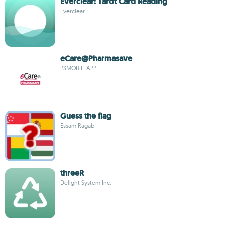
Everclear: Tarot Card Reading
Everclear
eCare@Pharmasave
PSMOBILEAPP
Guess the flag
Essam Ragab
threeR
Delight System Inc.