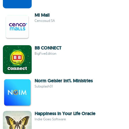
Mi Mall
Cencosud SA
BB CONNECT
BigFiveEdition
Norm Geisler Int'l. Ministries
Subsplash01
Happiness In Your Life Oracle
Indie Goes Software