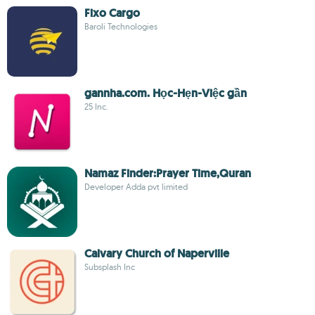
Fixo Cargo
Baroli Technologies
gannha.com. Học-Hẹn-Việc gần
25 Inc.
Namaz Finder:Prayer Time,Quran
Developer Adda pvt limited
Calvary Church of Naperville
Subsplash Inc