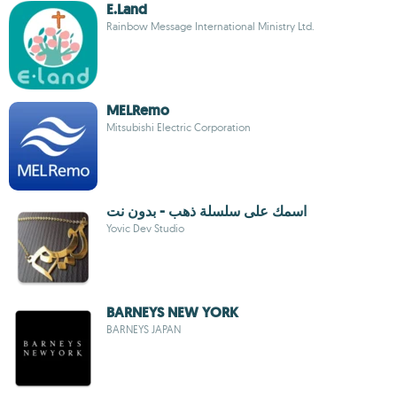
E.Land
Rainbow Message International Ministry Ltd.
MELRemo
Mitsubishi Electric Corporation
اسمك على سلسلة ذهب - بدون نت
Yovic Dev Studio
BARNEYS NEW YORK
BARNEYS JAPAN