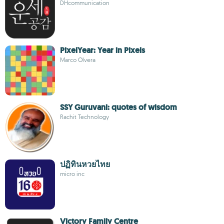
DHcommunication
PixelYear: Year in Pixels
Marco Olvera
SSY Guruvani: quotes of wisdom
Rachit Technology
ปฏิทินหวยไทย
micro inc
Victory Family Centre