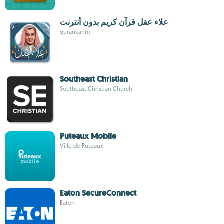
علاء عقل قرآن كريم بدون أنترنت
qurankarim
Southeast Christian
Southeast Christian Church
Puteaux Mobile
Ville de Puteaux
Eaton SecureConnect
Eaton