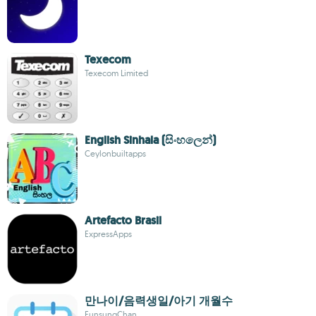
Texecom
Texecom Limited
English Sinhala (සිංහලෙන්)
Ceylonbuiltapps
Artefacto Brasil
ExpressApps
만나이/음력생일/아기 개월수
EunsungChan