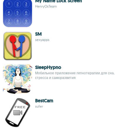
My Name Lock Screen
HenryOsTeam
SM
sexyapps
SleepHypno
Мобильное приложение гипнотерапии для сна,
стресса и саморазвития
BestCam
sufer