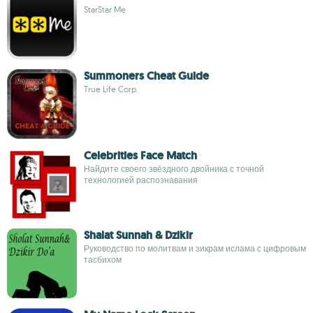
StarStar Me
Summoners Cheat Guide
True Life Corp.
Celebrities Face Match
Найдите своего звёздного двойника с точной
технологией распознавания
Shalat Sunnah & Dzikir
Руководство по молитвам и зикрам ислама с цифровым
тасбихом