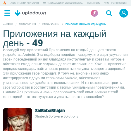
ARES: THE IRON VANGUARD
MY HERO ACADEMIA UNITED SURVIVAL
TICKET HERO
VPN-ПРИЛОЖЕНИЯ
ANDROID
/
ПРИЛОЖЕНИЯ
/
СТИЛЬ ЖИЗНИ
/
ПРИЛОЖЕНИЯ НА КАЖДЫЙ ДЕНЬ
Приложения на каждый
день - 49
Исследуй мир приложений Приложения на каждый день для твоего
устройства Android. Эта подборка подойдет каждому, кто ищет улучшения
своей повседневной жизни благодаря инструментам и советам, которые
облегчают ежедневные задачи и делают их приятнее. Хочешь привести в
порядок календарь, найти новые рецепты или узнать секреты здоровья?
Эти приложения тебе подойдут. К тому же, многие из них легко
интегрируются с другими сервисами Android, обеспечивая
универсальность и удобство в использовании. И ты можешь настроить
своё устройство в соответствии с твоими уникальными предпочтениями.
Скачивай с Uptodown и начни преображать свой опыт Android с этой
коллекцией — готов окунуться и узнать, на что ты способен?
SaiBabaBhajan
Xlratech Software Solutions