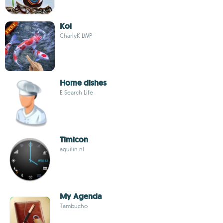
Koi
CharlyK LWP
Home dishes
E Search Life
Timicon
aquilin.nl
My Agenda
Tambucho