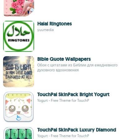
Halal Ringtones
yuumedia
Bible Quote Wallpapers
Обои с цитатами из Библии для ежедневного
духовного вдохновения
TouchPal SkinPack Bright Yogurt
Yogurt - Free Theme for TouchP
TouchPal SkinPack Luxury Diamond
Yogurt - Free Theme for TouchP