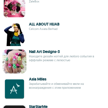
ZaleBox
ALL ABOUT HIJAB
Celcom Axiata Berhad
Nail Art Designs-3
Находите дизайн ногтей для любого события в
оффлайн режиме с легкостью
Asia Miles
Зарабатывайте и обменивайте мили на
вознаграждения с этим приложением
StarStarMe