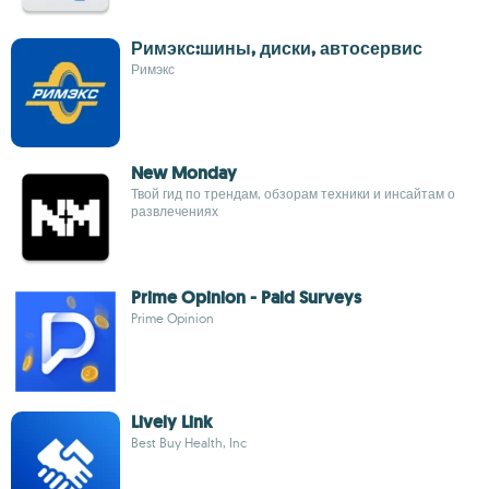
Римэкс:шины, диски, автосервис
Римэкс
New Monday
Твой гид по трендам, обзорам техники и инсайтам о
развлечениях
Prime Opinion - Paid Surveys
Prime Opinion
Lively Link
Best Buy Health, Inc