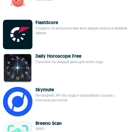
FlashScore
Следите за результатами всех видов спорта в прямом
эфире
Daily Horoscope Free
Гороскоп на каждый день для всего года
Skymute
Интерфейс API без кода и органайзер ссылок с
платным доступом
Breeno Scan
OPPO