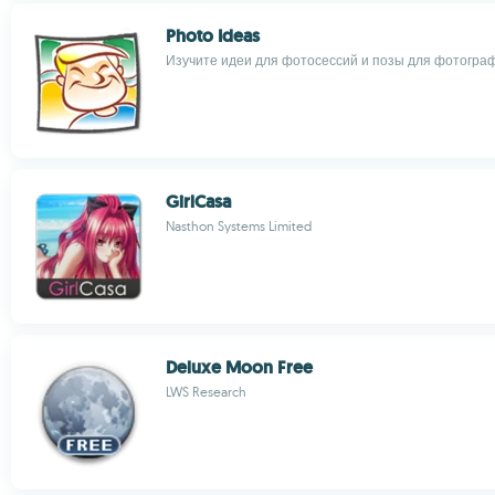
Photo Ideas
Изучите идеи для фотосессий и позы для фотогра
GirlCasa
Nasthon Systems Limited
Deluxe Moon Free
LWS Research