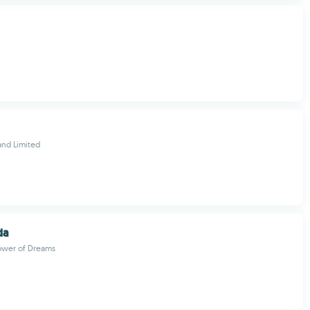
land Limited
da
ower of Dreams