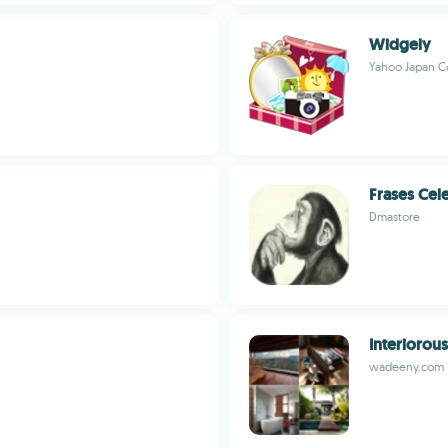
Widgely
Yahoo Japan C
Frases Cel
Dmastore
Interiorous
wadeeny.com