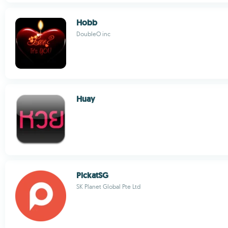
Hobb
DoubleO inc
Huay
PickatSG
SK Planet Global Pte Ltd