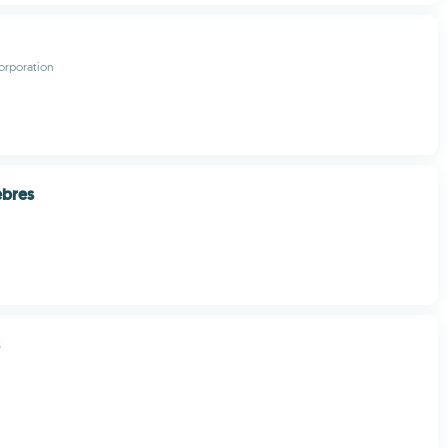
orporation
ebres