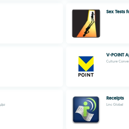
Sex Tests 
V-POINT 
Culture Conve
Receipts
ады
Linc Global