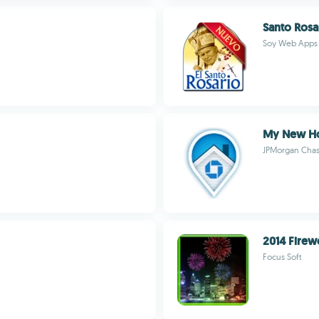
Santo Rosar
Soy Web Apps
My New H
JPMorgan Cha
2014 Firew
Focus Soft