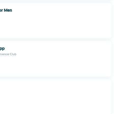
for Men
App
nience Club