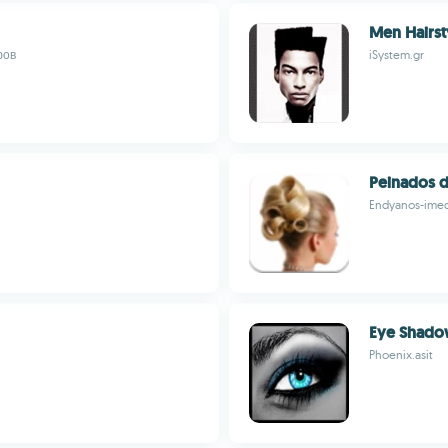
Men Hairst
фов
iSystem.gr
Peinados 
Endyanos-imed
Eye Shadow
Phoenix.asit