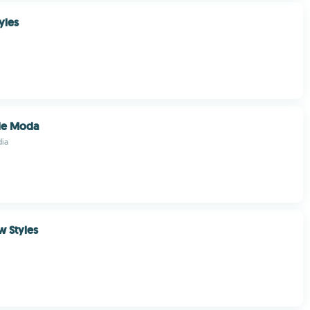
yles
de Moda
ia
 Styles