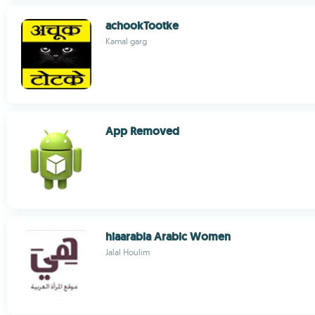
achookTootke
Kamal garg
App Removed
hiaarabia Arabic Women
Jalal Houlim