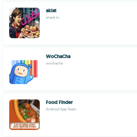
aklat
smark.tv
WoChaCha
wochacha
Food Finder
Android App Team