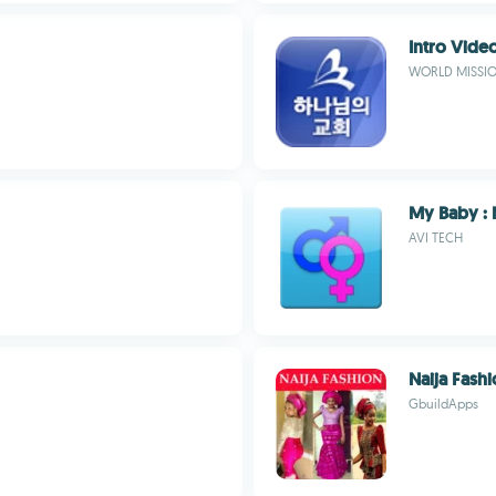
Intro Vide
WORLD MISSIO
My Baby :
AVI TECH
Naija Fash
GbuildApps