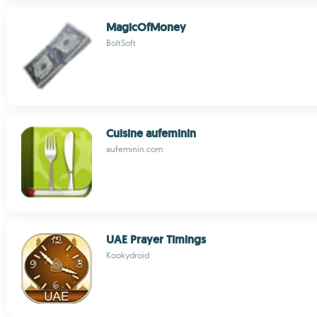
MagicOfMoney
BoltSoft
Cuisine aufeminin
aufeminin.com
UAE Prayer Timings
Kookydroid