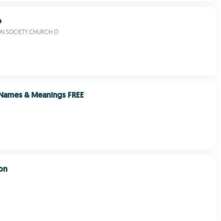
o
N SOCIETY CHURCH O
 Names & Meanings FREE
ion