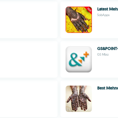
Latest Meh
SobApps
GS&POINT
GS Mbiz
Best Mehnd