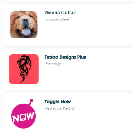
Имена Собак
top apps online
Tattoo Designs Plus
iSystem.gr
Toggle Now
MediaCorp Pte Ltd