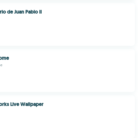
io de Juan Pablo II
ome
se
orks Live Wallpaper