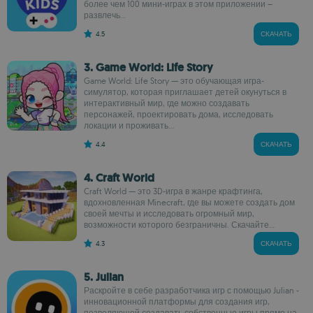
более чем 100 мини-играх в этом приложении –
развлечь...
4.5
СКАЧАТЬ
3. Game World: Life Story
Game World: Life Story — это обучающая игра-
симулятор, которая приглашает детей окунуться в
интерактивный мир, где можно создавать
персонажей, проектировать дома, исследовать
локации и проживать...
4.4
СКАЧАТЬ
4. Craft World
Craft World — это 3D-игра в жанре крафтинга,
вдохновленная Minecraft, где вы можете создать дом
своей мечты и исследовать огромный мир,
возможности которого безграничны. Скачайте...
4.3
СКАЧАТЬ
5. Julian
Раскройте в себе разработчика игр с помощью Julian -
инновационной платформы для создания игр,
позволяющей создавать собственные игры прямо на