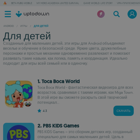
BETA PUBG MOBILE
MY HERO ACADEMIA UNITED SURVIVAL
GAME WORLD: LIFE STORY
VPN-ПРИЛОЖЕНИ
ANDROID
/
ИГРЫ
/
ДЛЯ ДЕТЕЙ
Для детей
Созданные для маленьких детей, эти игры для Android объединяют
веселье и обучение в безопасной среде. Яркие цвета, дружелюбные
персонажи и простые механики одновременно развлекают и помогают
развивать такие навыки, как логика, память и координация. Идеально
подходит для игры всей семьей или в одиночку.
1. Toca Boca World
Toca Boca World - фантастическая видеоигра для всех
возрастов, сравнимая с такими играми, как Miga Town.
В этой игре вы сможете раскрыть свой творческий
потенциал...
4.3
СКАЧАТЬ
2. PBS KIDS Games
PBS KIDS Games – это сборник детских игр, созданный
специально для самых маленьких детей. Цель в