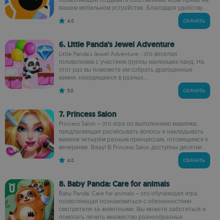
вашем мобильном устройстве. Благодаря удобству...
4.0
СКАЧАТЬ
6. Little Panda's Jewel Adventure
Little Panda's Jewel Adventure - это веселая
головоломка с участием группы маленьких панд. На
этот раз вы поможете им собрать драгоценные
камни, находящиеся в разных...
5.0
СКАЧАТЬ
7. Princess Salon
Princess Salon – это игра по выполнению макияжа,
предлагающая расчёсывать волосы и накладывать
макияж четырём разным принцессам, готовящимся к
вечеринке. Ваау! В Princess Salon доступны десятки...
4.0
СКАЧАТЬ
8. Baby Panda: Care for animals
Baby Panda: Care for animals – это обучающая игра
позволяющая познакомиться с обязанностями
смотрителя за животными. Вы можете заботиться и
помогать лечить множество разнообразных