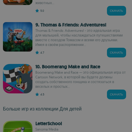
животных...
5.0
СКАЧАТЬ
9. Thomas & Friends: Adventures!
Thomas & Friends: Adventures! - это идеальная игра
для малышей, чтобы наслаждаться путешествиями
вместе с поездом Томасом и всеми его друзьями.
Имея в своём распоряжении...
4.7
СКАЧАТЬ
10. Boomerang Make and Race
Boomerang Make and Race — это официальная игра от
Cartoon Network, в которой вы будете должны
создать собственного гонщика и состязаться в
веселых и простых...
4.5
СКАЧАТЬ
Больше игр из коллекции Для детей
LetterSchool
Sanoma Media