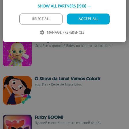
Monsterama Park
SHOW ALL PARTNERS
(1910) →
kiwi
GERMAN
PORTUGUESE
REJECT ALL
ACCEPT ALL
ITALIAN
MANAGE PREFERENCES
SPANISH
Talking Babsy Baby
Играйте с крошкой Babsy на вашем смартфоне
ROMANIAN
O Show da Luna! Vamos Colorir
Yupi Play - Rede de Jogos Educ
Furby BOOM!
Лучший способ поиграть со своей Ферби