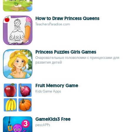
How to Draw Princess Queens
TeachersParadise.com
Princess Puzzles Girls Games
Очаровательные головоломки с принцессами для
развития детей
Fruit Memory Game
Kids Game Apps
GameKids3 Free
pescAPPs