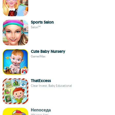
Sports Salon
Salon™
Cute Baby Nursery
GameiMax
ThatExcess
Clear Invest. Baby Educational
Непоседа
Whisper Arts