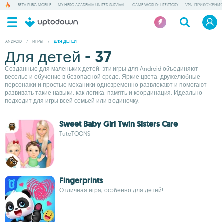
BETA PUBG MOBILE
MY HERO ACADEMIA UNITED SURVIVAL
GAME WORLD: LIFE STORY
VPN-ПРИЛОЖЕНИ
ANDROID
/
ИГРЫ
/
ДЛЯ ДЕТЕЙ
Для детей - 37
Созданные для маленьких детей, эти игры для Android объединяют
веселье и обучение в безопасной среде. Яркие цвета, дружелюбные
персонажи и простые механики одновременно развлекают и помогают
развивать такие навыки, как логика, память и координация. Идеально
подходит для игры всей семьей или в одиночку.
Sweet Baby Girl Twin Sisters Care
TutoTOONS
Fingerprints
Отличная игра, особенно для детей!