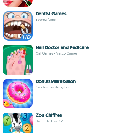
Dentist Games
Booma Apps
Nail Doctor and Pedicure
Girl Games - Vasco Games
DonutsMakerSalon
Candy's Family by Libii
Zou Chiffres
Hachette Livre SA