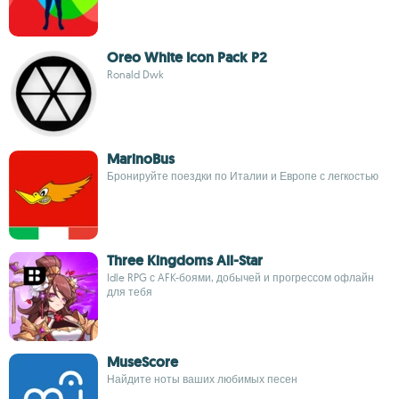
Oreo White Icon Pack P2
Ronald Dwk
MarinoBus
Бронируйте поездки по Италии и Европе с легкостью
Three Kingdoms All-Star
Idle RPG с AFK-боями, добычей и прогрессом офлайн
для тебя
MuseScore
Найдите ноты ваших любимых песен