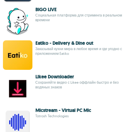
BIGO LIVE
Социальная платформа для стриминга в реальном
времени
Eatiko - Delivery & Dine out
Заказывай кухни мира в любое время и где угодно с
приложением Eatiko
Likee Downloader
Сохраняйте видео с Likee оффлайн быстро и без
водяных знаков
Micstream - Virtual PC Mic
Totrosh Technologies