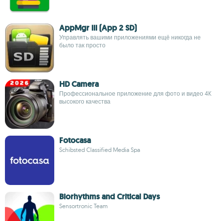
AppMgr III (App 2 SD)
Управлять вашими приложениями ещё никогда не
было так просто
HD Camera
Профессиональное приложение для фото и видео 4K
высокого качества
Fotocasa
Schibsted Classified Media Spa
Biorhythms and Critical Days
Sensortronic Team