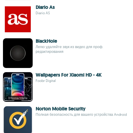
Diario As
Diario AS
BlackHole
Легко удаляйте звук из видео для проф.
редактирования
Wallpapers For Xiaomi HD - 4K
Foobr Digital
Norton Mobile Security
Полная безопасность для вашего устройства Android