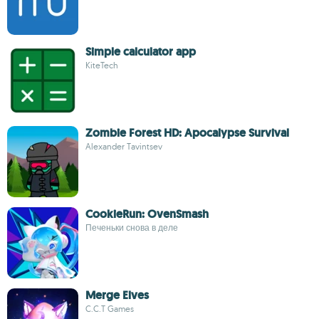
Simple calculator app
KiteTech
Zombie Forest HD: Apocalypse Survival
Alexander Tavintsev
CookieRun: OvenSmash
Печеньки снова в деле
Merge Elves
C.C.T Games