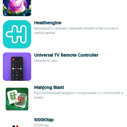
Healthengine
Бронируйте приемы к врачам онлайн в Австралии в
любое время
Universal TV Remote Controller
Metaverse Labs
Mahjong Blast!
Расслабляющий маджонг-головоломка со стратегией и
комбо
1000Kitap
1000Kitap