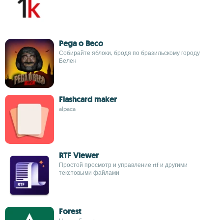
Pega o Beco
Собирайте яблоки, бродя по бразильскому городу
Белен
Flashcard maker
alpaca
RTF Viewer
Простой просмотр и управление rtf и другими
текстовыми файлами
Forest