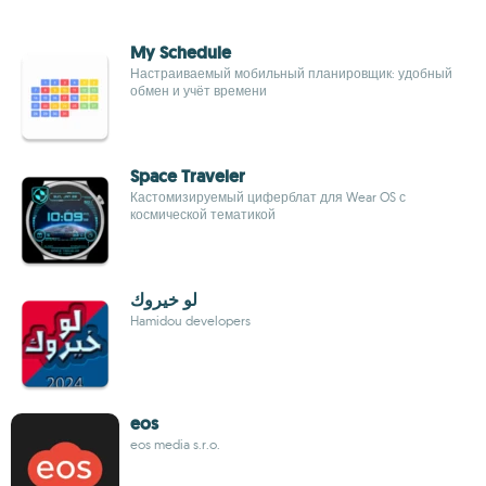
My Schedule
Настраиваемый мобильный планировщик: удобный
обмен и учёт времени
Space Traveler
Кастомизируемый циферблат для Wear OS с
космической тематикой
لو خيروك
Hamidou developers
eos
eos media s.r.o.