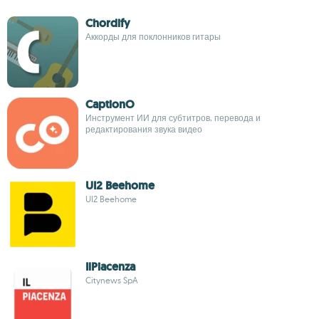
Chordify
Аккорды для поклонников гитары
CaptionO
Инструмент ИИ для субтитров, перевода и
редактирования звука видео
UI2 Beehome
UI2 Beehome
IlPiacenza
Citynews SpA