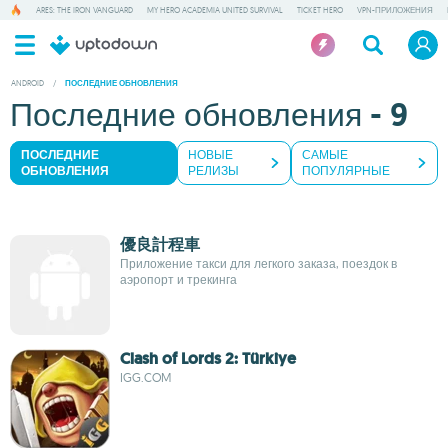
ARES: THE IRON VANGUARD
MY HERO ACADEMIA UNITED SURVIVAL
TICKET HERO
VPN-ПРИЛОЖЕНИЯ
ANDROID
/
ПОСЛЕДНИЕ ОБНОВЛЕНИЯ
Последние обновления - 9
ПОСЛЕДНИЕ
НОВЫЕ
САМЫЕ
ОБНОВЛЕНИЯ
РЕЛИЗЫ
ПОПУЛЯРНЫЕ
優良計程車
Приложение такси для легкого заказа, поездок в
аэропорт и трекинга
Clash of Lords 2: Türkiye
IGG.COM