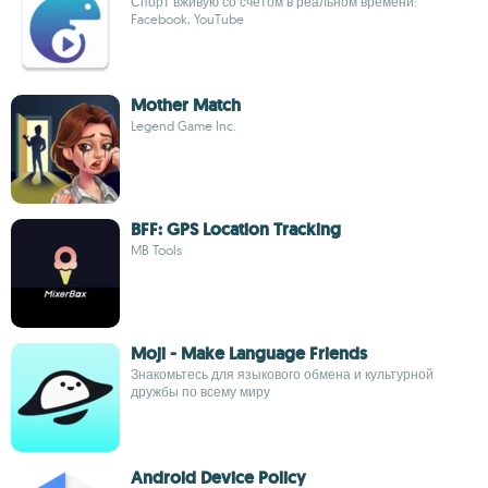
Спорт вживую со счетом в реальном времени:
Facebook, YouTube
Mother Match
Legend Game Inc.
BFF: GPS Location Tracking
MB Tools
Moji - Make Language Friends
Знакомьтесь для языкового обмена и культурной
дружбы по всему миру
Android Device Policy