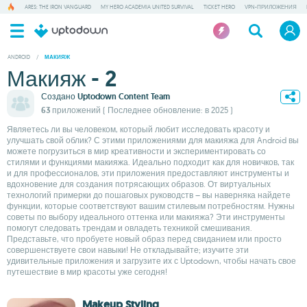
ARES: THE IRON VANGUARD
MY HERO ACADEMIA UNITED SURVIVAL
TICKET HERO
VPN-ПРИЛОЖЕНИЯ
ANDROID
/
МАКИЯЖ
Макияж - 2
Создано
Uptodown Content Team
63 приложений
( Последнее обновление: в 2025 )
Являетесь ли вы человеком, который любит исследовать красоту и
улучшать свой облик? С этими приложениями для макияжа для Android вы
можете погрузиться в мир креативности и экспериментировать со
стилями и функциями макияжа. Идеально подходит как для новичков, так
и для профессионалов, эти приложения предоставляют инструменты и
вдохновение для создания потрясающих образов. От виртуальных
технологий примерки до пошаговых руководств – вы наверняка найдете
функции, которые соответствуют вашим стилевым потребностям. Нужны
советы по выбору идеального оттенка или макияжа? Эти инструменты
помогут следовать трендам и овладеть техникой смешивания.
Представьте, что пробуете новый образ перед свиданием или просто
совершенствуете свои навыки! Не откладывайте; изучите эти
удивительные приложения и загрузите их с Uptodown, чтобы начать свое
путешествие в мир красоты уже сегодня!
Makeup Styling