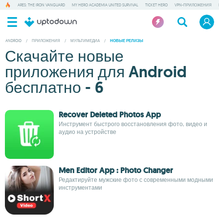
ARES: THE IRON VANGUARD
MY HERO ACADEMIA UNITED SURVIVAL
TICKET HERO
VPN-ПРИЛОЖЕНИЯ
ANDROID
/
ПРИЛОЖЕНИЯ
/
МУЛЬТИМЕДИА
/
НОВЫЕ РЕЛИЗЫ
Скачайте новые
приложения для Android
бесплатно - 6
Recover Deleted Photos App
Инструмент быстрого восстановления фото, видео и
аудио на устройстве
Men Editor App : Photo Changer
Редактируйте мужские фото с современными модными
инструментами