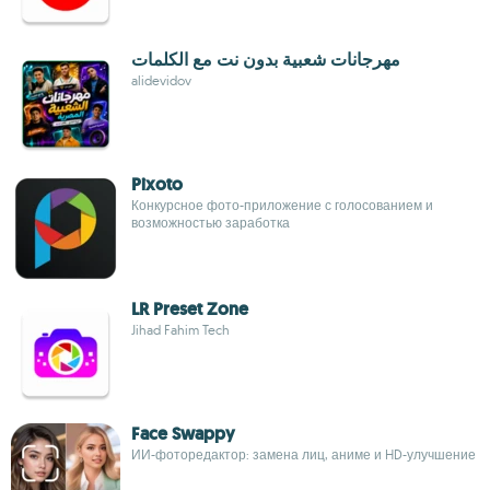
مهرجانات شعبية بدون نت مع الكلمات
alidevidov
Pixoto
Конкурсное фото-приложение с голосованием и
возможностью заработка
LR Preset Zone
Jihad Fahim Tech
Face Swappy
ИИ-фоторедактор: замена лиц, аниме и HD-улучшение