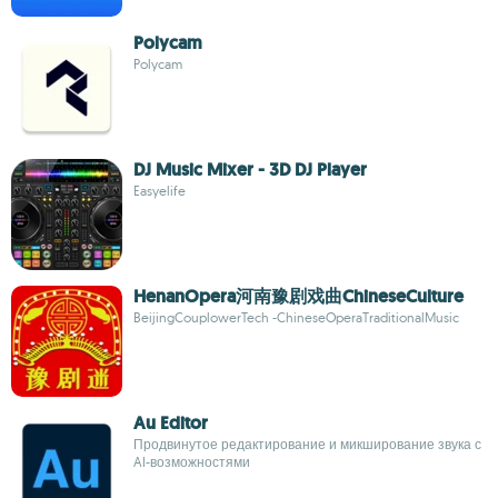
Polycam
Polycam
DJ Music Mixer - 3D DJ Player
Easyelife
HenanOpera河南豫剧戏曲ChineseCulture
BeijingCouplowerTech -ChineseOperaTraditionalMusic
Au Editor
Продвинутое редактирование и микширование звука с
AI-возможностями