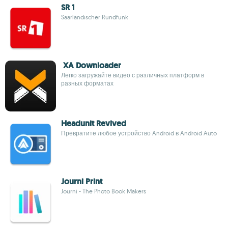
SR 1
Saarländischer Rundfunk
XA Downloader
Легко загружайте видео с различных платформ в
разных форматах
Headunit Revived
Превратите любое устройство Android в Android Auto
Journi Print
Journi - The Photo Book Makers