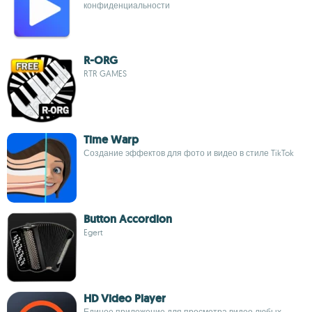
конфиденциальности
R-ORG
RTR GAMES
Time Warp
Создание эффектов для фото и видео в стиле TikTok
Button Accordion
Egert
HD Video Player
Единое приложение для просмотра видео любых