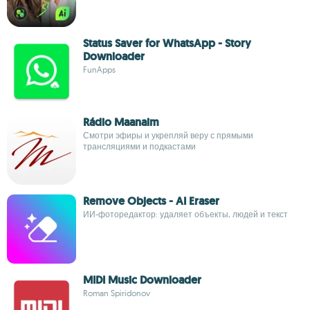
Status Saver for WhatsApp - Story
Downloader
FunApps
Rádio Maanaim
Смотри эфиры и укрепляй веру с прямыми
трансляциями и подкастами
Remove Objects - AI Eraser
ИИ-фоторедактор: удаляет объекты, людей и текст
MIDI Music Downloader
Roman Spiridonov