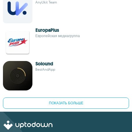
AnyUkit Team
EuropaPlus
Европейская медиагруппа
Solound
BestAndApp
ПОКАЗАТЬ БОЛЬШЕ