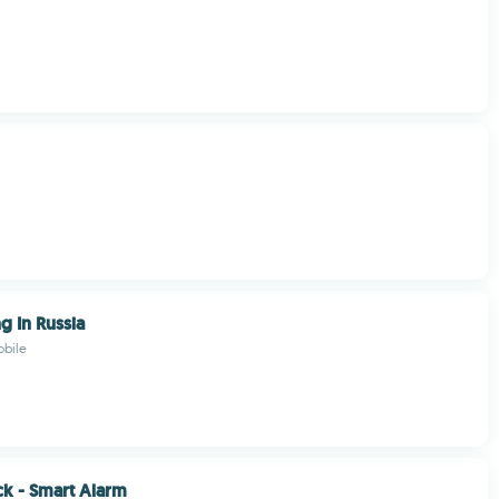
ng In Russia
bile
k - Smart Alarm