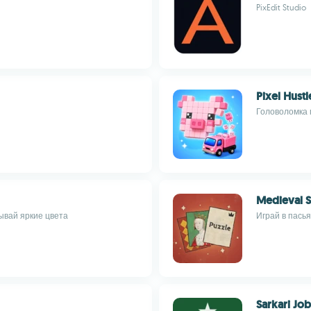
PixEdit Studio
Pixel Hustl
Головоломка 
Medieval So
рывай яркие цвета
Играй в пась
Sarkari Job