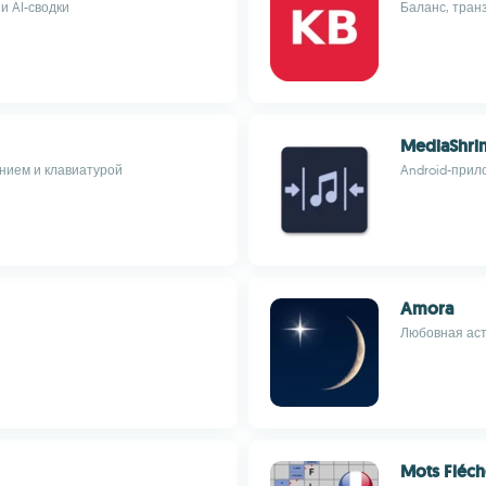
и AI-сводки
Баланс, тран
MediaShri
нием и клавиатурой
Android-прил
Amora
Любовная аст
Mots Fléch