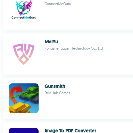
ConnectMeGuru
MeiYu
Rongshengquan Technology Co., Ltd.
Gunsmith
Dev Hub Games
Image To PDF Converter