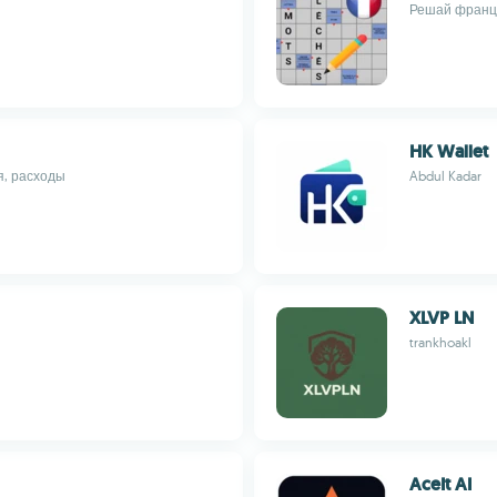
Решай францу
HK Wallet
я, расходы
Abdul Kadar
XLVP LN
trankhoakl
AceIt AI