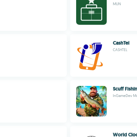
MUN
CashTel
CASHTEL
Scuff Fishi
InGameDev Mo
World Cloc