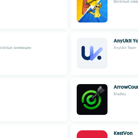
Весёлый симу
AnyUkit Y
весёлые анимации
AnyUkit Team
ArrowCou
Bradley
KestVon