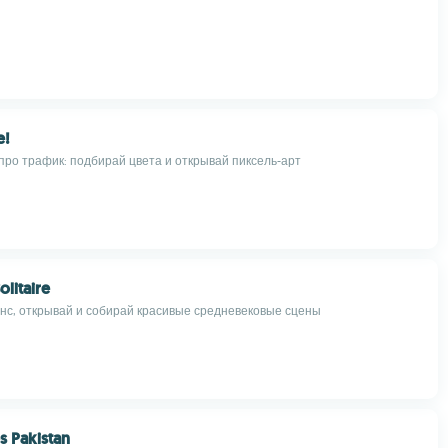
e!
про трафик: подбирай цвета и открывай пиксель-арт
litaire
янс, открывай и собирай красивые средневековые сцены
s Pakistan