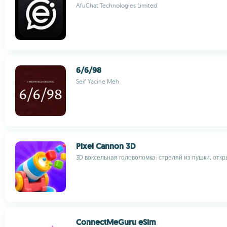
AfuChat Technologies Limited
6/6/98
Seif Yacine Meh
Pixel Cannon 3D
3D воксельная головоломка: стреляй из пушки, отк
ConnectMeGuru eSim