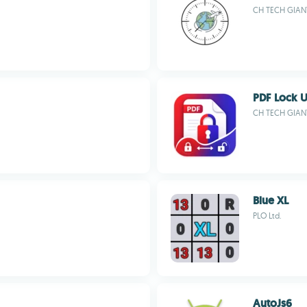
CH TECH GIANT
PDF Lock 
CH TECH GIANT
Blue XL
PLO Ltd.
AutoJs6