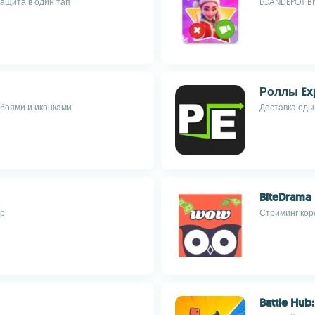
ащита в один тап
LOANDEPOT B
Роллы Ex
обоями и иконками
Доставка еды
BiteDrama
ор
Стриминг кор
Battle Hub