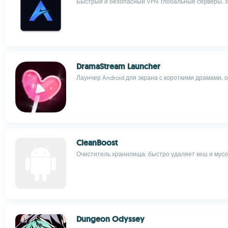
Быстрый и безопасный VPN: глобальные серверы, з
DramaStream Launcher
Лаунчер Android для экрана с короткими драмами, 
CleanBoost
Очиститель хранилища: быстро удаляет кеш и мус
Dungeon Odyssey