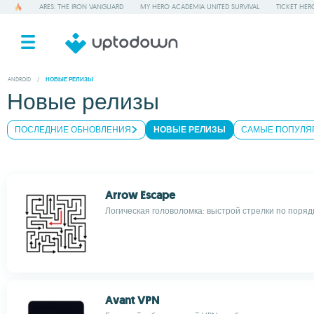
ARES: THE IRON VANGUARD
MY HERO ACADEMIA UNITED SURVIVAL
TICKET HER
ANDROID
/
НОВЫЕ РЕЛИЗЫ
Новые релизы
ПОСЛЕДНИЕ ОБНОВЛЕНИЯ
НОВЫЕ РЕЛИЗЫ
САМЫЕ ПОПУЛЯ
Arrow Escape
Логическая головоломка: выстрой стрелки по поряд
Avant VPN