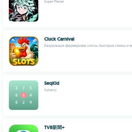
Super Planet
Cluck Carnival
Казуальные фермерские слоты, быстрые спины и 
SeqKid
liutianyi
TVB新聞+