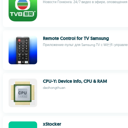
Новости Гонконга: 24/7 видео в эфире, оповещения 
Remote Control for TV Samsung
Приложение‑пульт для Samsung TV с WiFi управле
CPU-Y: Device Info, CPU & RAM
daohongthuan
xStocker