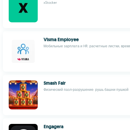
xStocker
Visma Employee
Мобильные зарплата и HR: расчетные листки, врем
Smash Fair
Физический пазл-разрушение: рушь башни пушкой
Engagera