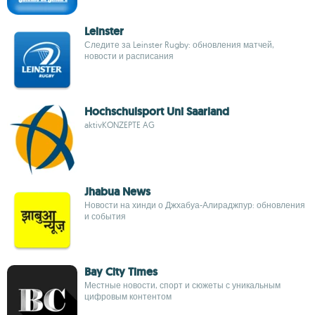
Leinster
Следите за Leinster Rugby: обновления матчей,
новости и расписания
Hochschulsport Uni Saarland
aktivKONZEPTE AG
Jhabua News
Новости на хинди о Джхабуа-Алираджпур: обновления
и события
Bay City Times
Местные новости, спорт и сюжеты с уникальным
цифровым контентом