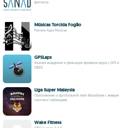
фитнеса
Músicas Torcida Fogão
Planeta Apps Músicas
GPSLaps
Анализ вождения и фиксация времени круга с GPS и
OBD2
Liga Super Malaysia
Приложение о футбольной лиге Малайзии с живым
счетом и таблицами
Wake Fitness
SIBO Avance S.A.S.