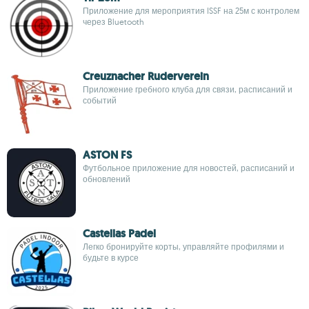
Приложение для мероприятия ISSF на 25м с контролем
через Bluetooth
Creuznacher Ruderverein
Приложение гребного клуба для связи, расписаний и
событий
ASTON FS
Футбольное приложение для новостей, расписаний и
обновлений
Castellas Padel
Легко бронируйте корты, управляйте профилями и
будьте в курсе