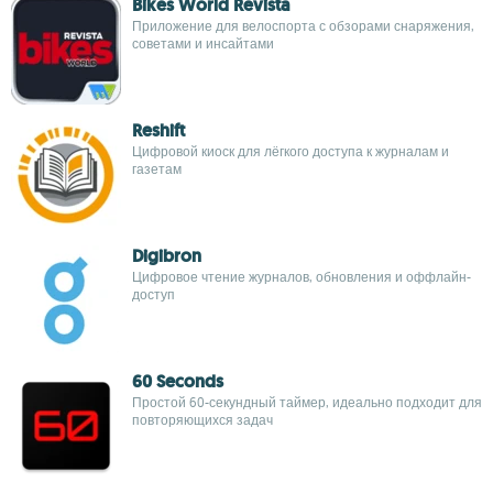
Bikes World Revista
Приложение для велоспорта с обзорами снаряжения,
советами и инсайтами
Reshift
Цифровой киоск для лёгкого доступа к журналам и
газетам
Digibron
Цифровое чтение журналов, обновления и оффлайн-
доступ
60 Seconds
Простой 60-секундный таймер, идеально подходит для
повторяющихся задач