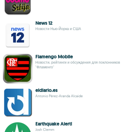
News 12
Новости Нью-Йорка и США
Flamengo Mobile
Новости, рейтинги и обсуждения для поклонников
"Фламенго"
eldiario.es
Antonio Pérez-Aranda Alcaide
Earthquake Alert!
Josh Clemm