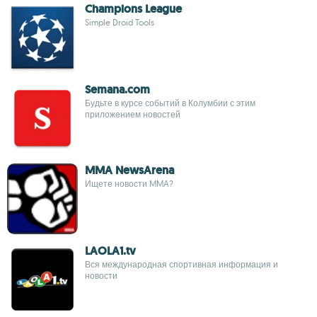
Champions League
Simple Droid Tools
Semana.com
Будьте в курсе событий в Колумбии с этим
приложением новостей
MMA NewsArena
Ищете новости MMA?
LAOLA1.tv
Вся международная спортивная информация и
новости