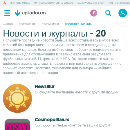
BETA PUBG MOBILE
MY HERO ACADEMIA UNITED SURVIVAL
GAME WORLD: LIFE STORY
VPN-ПРИЛОЖЕНИ
ANDROID
/
ПРИЛОЖЕНИЯ
/
СТИЛЬ ЖИЗНИ
/
НОВОСТИ И ЖУРНАЛЫ
Новости и журналы - 20
Получайте последние новости раньше всех: оставайтесь в курсе всех
событий благодаря настраиваемым агрегаторам и международным
новостным каналам. Если вы любите спорт, обратите внимание на эти
приложения для отслеживания в реальном времени результатов
футбольных матчей, F1, крикета или NBA. Вы также сможете читать
цифровые журналы, слушать подкасты или настраивать оповещения о
срочных новостях. Политика, технологии или культура — найдите
надежный источник информации.
NewsBlur
Обсуждайте последние новости с другими людьми
Cosmopolitan.rs
Cosmopolitan Serbia хочет быть вашим другом