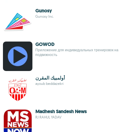
Gunosy
Gunosy Inc.
GOWOD
Приложение для индивидуальных тренировок на
подвижность
أولمبيك المقرن
ayoub beddazekri
Madhesh Sandesh News
RJ RAHUL YADAV