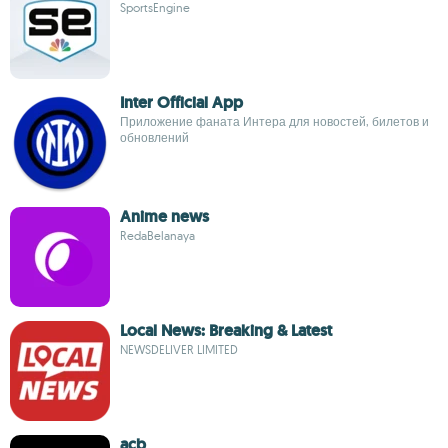
SportsEngine
Inter Official App
Приложение фаната Интера для новостей, билетов и
обновлений
Anime news
RedaBelanaya
Local News: Breaking & Latest
NEWSDELIVER LIMITED
acb