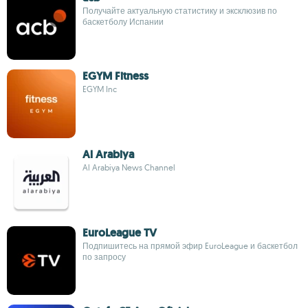
Получайте актуальную статистику и эксклюзив по
баскетболу Испании
EGYM Fitness
EGYM Inc
Al Arabiya
Al Arabiya News Channel
EuroLeague TV
Подпишитесь на прямой эфир EuroLeague и баскетбол
по запросу