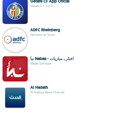
Getafe CF App Oficial
Getafe C.F. S.A.D.
ADFC Rheinberg
Hermann an Voort
نبأ Nabaa - اخبار , مباريات
Madar Software
Al Hadath
Al Arabiya News Channel