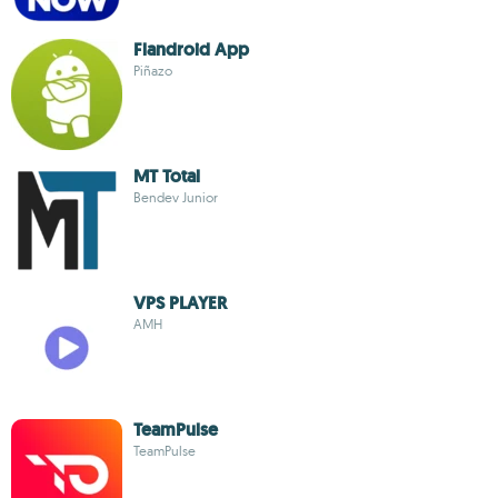
Flandroid App
Piñazo
MT Total
Bendev Junior
VPS PLAYER
AMH
TeamPulse
TeamPulse