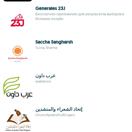
Generales 23J
Бесплатное приложение для результатов выборов в
Испании онлайн
Saccha‎ ‎Sangharsh
Yuvraj Sharma
عرب داون
arabdown
إتحاد الشعراء والمنشدين
UnionofpoetsAndSingers