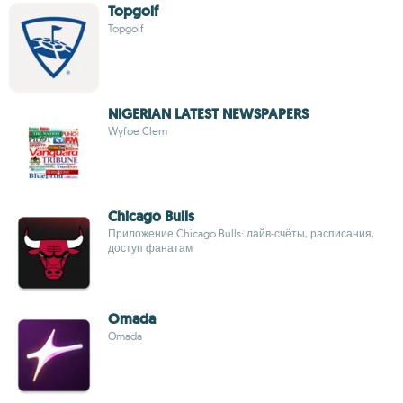
Topgolf
Topgolf
NIGERIAN LATEST NEWSPAPERS
Wyfoe Clem
Chicago Bulls
Приложение Chicago Bulls: лайв-счёты, расписания,
доступ фанатам
Omada
Omada