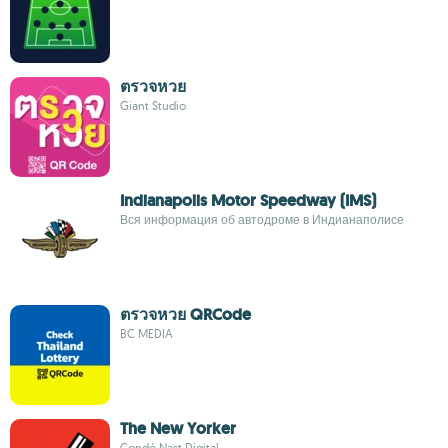
ตรวจหวย
Giant Studio
Indianapolis Motor Speedway (IMS)
Вся информация об автодроме в Индианаполисе
ตรวจหวย QRCode
BC MEDIA
The New Yorker
Condé Nast Digital