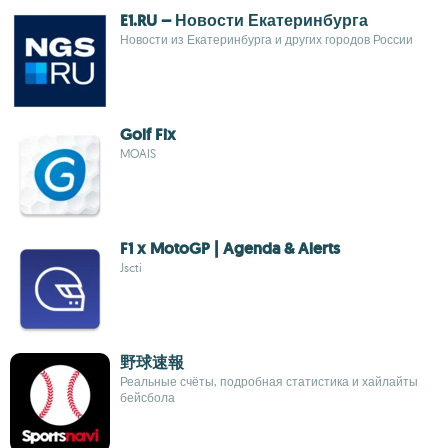
E1.RU – Новости Екатеринбурга
Новости из Екатеринбурга и других городов России
Golf Fix
MOAIS
F1 x MotoGP | Agenda & Alerts
Jscti
野球速報
Реальные счёты, подробная статистика и хайлайты
бейсбола