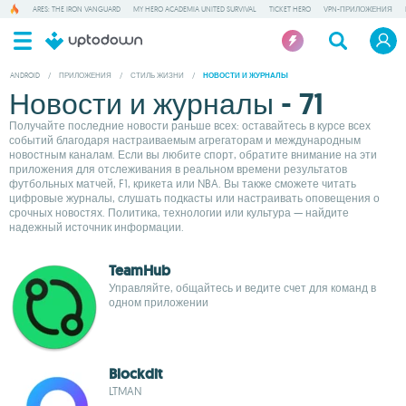
ARES: THE IRON VANGUARD
MY HERO ACADEMIA UNITED SURVIVAL
TICKET HERO
VPN-ПРИЛОЖЕНИЯ
ANDROID
/
ПРИЛОЖЕНИЯ
/
СТИЛЬ ЖИЗНИ
/
НОВОСТИ И ЖУРНАЛЫ
Новости и журналы - 71
Получайте последние новости раньше всех: оставайтесь в курсе всех
событий благодаря настраиваемым агрегаторам и международным
новостным каналам. Если вы любите спорт, обратите внимание на эти
приложения для отслеживания в реальном времени результатов
футбольных матчей, F1, крикета или NBA. Вы также сможете читать
цифровые журналы, слушать подкасты или настраивать оповещения о
срочных новостях. Политика, технологии или культура — найдите
надежный источник информации.
TeamHub
Управляйте, общайтесь и ведите счет для команд в
одном приложении
Blockdit
LTMAN