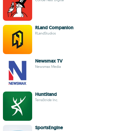
RLand Companion
RLandStudios
Newsmax TV
Newsmax Media
HuntStand
TerraStride Inc.
SportsEngine