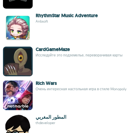
RhythmStar Music Adventure
Anbsoft
CardGameMaze
Исследуйте это подземелье, переворачивая карты
Rich Wars
Очень интересная настольная игра в стиле Monopoly
المطور المغربي
thdeveloper