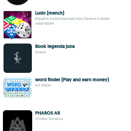
Ludo (mench)
Играйте в классическую игру Пачиси в своём
смартфоне
Book legenda juna
Swasta
word finder (Play and earn money)
H K SINGH
PHAROS AR
Childish Gambino