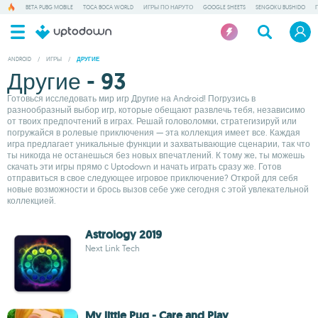
BETA PUBG MOBILE
TOCA BOCA WORLD
ИГРЫ ПО НАРУТО
GOOGLE SHEETS
SENGOKU BUSHIDO
ANDROID
/
ИГРЫ
/
ДРУГИЕ
Другие - 93
Готовься исследовать мир игр Другие на Android! Погрузись в
разнообразный выбор игр, которые обещают развлечь тебя, независимо
от твоих предпочтений в играх. Решай головоломки, стратегизируй или
погружайся в ролевые приключения — эта коллекция имеет все. Каждая
игра предлагает уникальные функции и захватывающие сценарии, так что
ты никогда не останешься без новых впечатлений. К тому же, ты можешь
скачать эти игры прямо с Uptodown и начать играть сразу же. Готов
отправиться в свое следующее игровое приключение? Открой для себя
новые возможности и брось вызов себе уже сегодня с этой увлекательной
коллекцией.
Astrology 2019
Next Link Tech
My little Pug - Care and Play