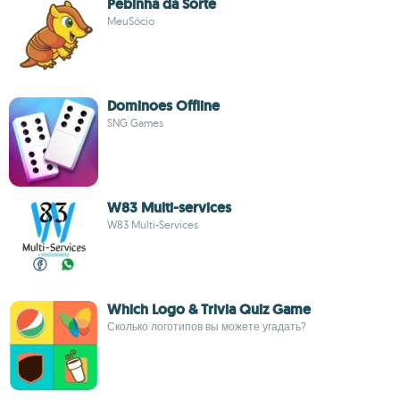
Pebinha da Sorte
MeuSócio
Dominoes Offline
SNG Games
W83 Multi-services
W83 Multi-Services
Which Logo & Trivia Quiz Game
Сколько логотипов вы можете угадать?