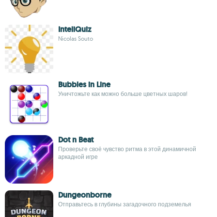
InteliQuiz
Nicolas Souto
Bubbles in Line
Уничтожьте как можно больше цветных шаров!
Dot n Beat
Проверьте своё чувство ритма в этой динамичной
аркадной игре
Dungeonborne
Отправьтесь в глубины загадочного подземелья