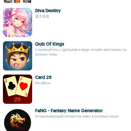
Diva Destiny
盛大游戏
Quiz Of Kings
Соревнуйтесь с друзьями в виде онлайн-викторины на
разные темы
Card 29
MindBlow
FaNG - Fantasy Name Generator
Исчерпывающий генератор имен в ролевых играх