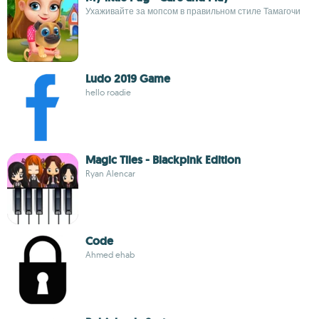
Ухаживайте за мопсом в правильном стиле Тамагочи
Ludo 2019 Game
hello roadie
Magic Tiles - Blackpink Edition
Ryan Alencar
Code
Ahmed ehab