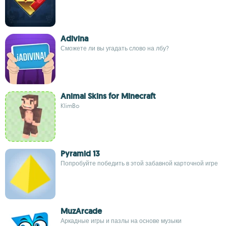
Adivina
Сможете ли вы угадать слово на лбу?
Animal Skins for Minecraft
KlimBo
Pyramid 13
Попробуйте победить в этой забавной карточной игре
MuzArcade
Аркадные игры и пазлы на основе музыки