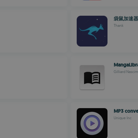
袋鼠加速
Thank
MangaLibr
Gilliard Nasci
MP3 conve
Unique Inc