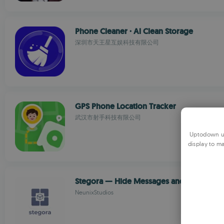
Phone Cleaner · Al Clean Storage
深圳市天王星互娱科技有限公司
GPS Phone Location Tracker
武汉市射手科技有限公司
Uptodown us
display to ma
Stegora — Hide Messages and Files in Im
NeunixStudios