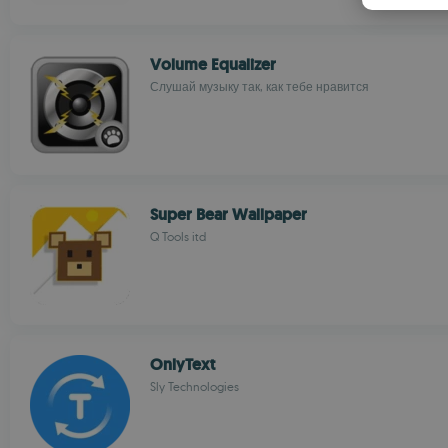
Volume Equalizer
Слушай музыку так, как тебе нравится
Super Bear Wallpaper
Q Tools itd
OnlyText
Sly Technologies