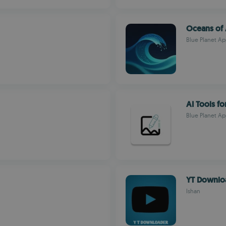
Oceans of 
Blue Planet Ap
AI Tools fo
Blue Planet Ap
YT Downlo
Ishan