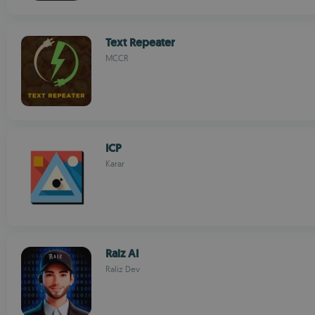
Text Repeater
MCCR
ICP
Karar
Ralz AI
Raliz Dev