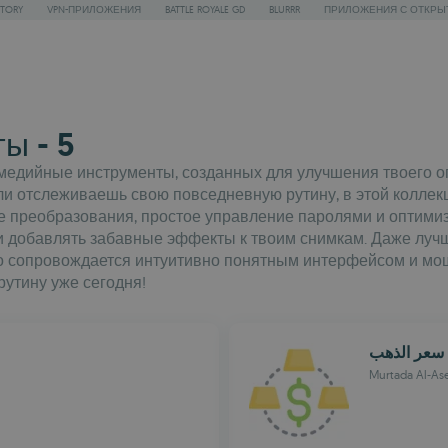
STORY
VPN-ПРИЛОЖЕНИЯ
BATTLE ROYALE GD
BLURRR
ПРИЛОЖЕНИЯ С ОТКРЫ
ы - 5
едийные инструменты, созданных для улучшения твоего опы
 отслеживаешь свою повседневную рутину, в этой коллекц
 преобразования, простое управление паролями и оптимиз
и добавлять забавные эффекты к твоим снимкам. Даже лучш
 это сопровождается интуитивно понятным интерфейсом и м
утину уже сегодня!
سعر الذهب
Murtada Al-As