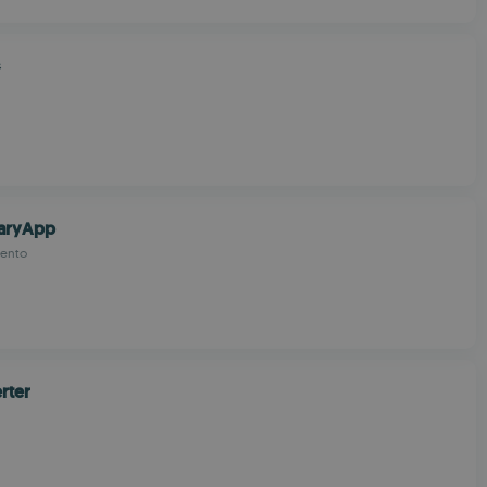
器
aryApp
mento
rter