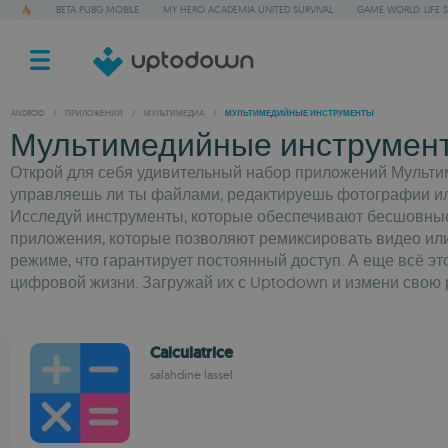
BETA PUBG MOBILE
MY HERO ACADEMIA UNITED SURVIVAL
GAME WORLD: LIFE 
ANDROID
/
ПРИЛОЖЕНИЯ
/
МУЛЬТИМЕДИА
/
МУЛЬТИМЕДИЙНЫЕ ИНСТРУМЕНТЫ
Мультимедийные инструмент
Открой для себя удивительный набор приложений Мультим
управляешь ли ты файлами, редактируешь фотографии или
Исследуй инструменты, которые обеспечивают бесшовные
приложения, которые позволяют ремиксировать видео ил
режиме, что гарантирует постоянный доступ. А еще всё
цифровой жизни. Загружай их с Uptodown и измени свою р
Calculatrice
salahdine lassel