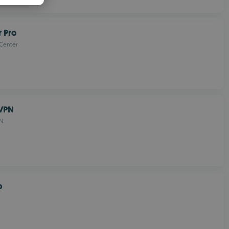
PANISH
OMANIAN
r Pro
 Center
VPN
N
p