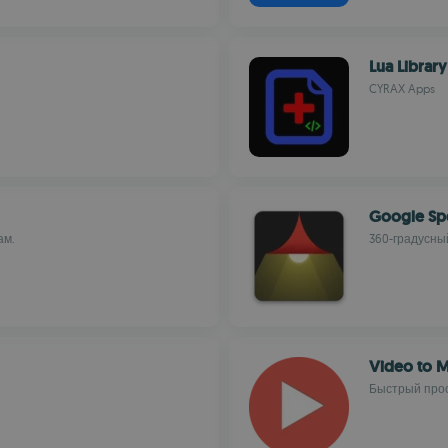
Lua Library
CYRAX Apps
Google Spo
ам.
360-градусны
Video to 
Быстрый прос