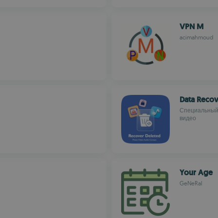
VPN M
acimahmoud
Data Recov
Специальный 
видео
Your Age
GeNeRal