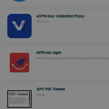
eVPN Key: Unlimited Proxy
XOYZ.xyz
MTProto Light
Мтпрото прокси: для быстрой скорости сети Телегр
APV PDF Viewer
Maciej