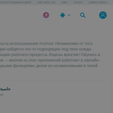
ТЫМ ИСХОДНЫМ КОДОМ
CHILL WITH YOU
WINK
СКОРО
SUBWAY SURFERS
та использования Android. Независимо от того,
ии найдется что-то подходящее под твои нужды.
ацию рабочего процесса. Ищешь креатив? Окунись в
е — многие из этих приложений работают в офлайн-
ощными функциями, делая их незаменимыми в твоей
حاسبة 
eel