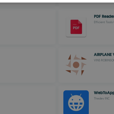
S
R
PDF Reade
Efficient Tools
AIRPLANE 
VINS ROBINSO
WebToAp
Thedev INC