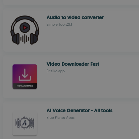
Audio to video converter
Simple Tools213
Video Downloader Fast
Er ziko app
AI Voice Generator - All tools
Blue Planet Apps