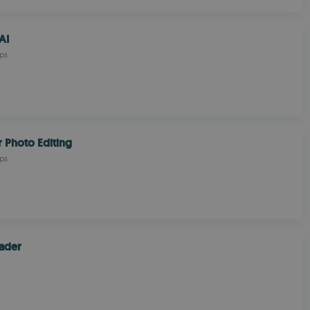
AI
ps
r Photo Editing
ps
ader