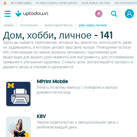
BETA PUBG MOBILE
MY HERO ACADEMIA UNITED SURVIVAL
GAME WORLD: LIFE STORY
VPN-ПРИЛОЖЕНИ
ANDROID
/
ПРИЛОЖЕНИЯ
/
ЭФФЕКТИВНАЯ РАБОТА
/
ДОМ, ХОББИ, ЛИЧНОЕ
Дом, хобби, личное - 141
Здесь вы найдете приложения, которые вы, вероятно, используете, даже
не задумываясь, и которые делают ваш день проще. Помощники на базе
ИИ, отвечающие на любые вопросы мгновенно, приложения для
медитации для вашего дзен-момента или инструменты для отслеживания
привычек и улучшения здоровья. Ставьте цели, контролируйте прогресс и
держите жизнь в порядке в одном месте.
MPrint Mobile
Печать по всему кампусу с телефона и выпуск
документов на ходу
KBV
Укрепи родительство и эмоциональную связь с
ребёнком каждый день