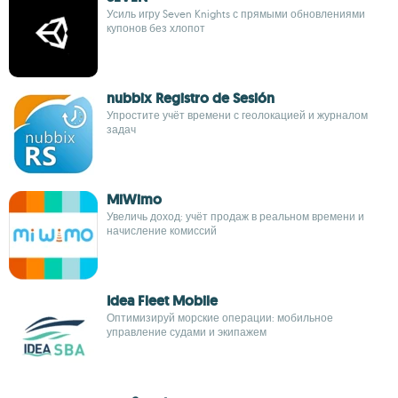
Усиль игру Seven Knights с прямыми обновлениями
купонов без хлопот
nubbix Registro de Sesión
Упростите учёт времени с геолокацией и журналом
задач
MiWimo
Увеличь доход: учёт продаж в реальном времени и
начисление комиссий
Idea Fleet Mobile
Оптимизируй морские операции: мобильное
управление судами и экипажем